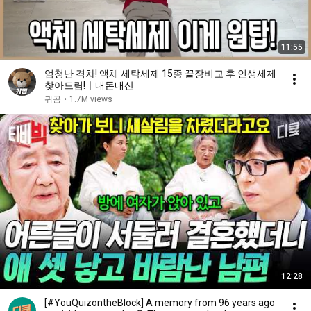
11:55
엄청난 격차! 액체 세탁세제 15종 끝장비교 후 인생세제
찾아드림!ㅣ내돈내산
귀곰
•
1.7M views
12:28
[#YouQuizontheBlock] A memory from 96 years ago