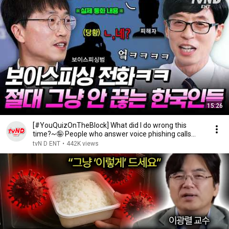
15:26
[#YouQuizOnTheBlock] What did I do wrong this
time?~🤪 People who answer voice phishing calls
and ...
tvN D ENT
•
442K views