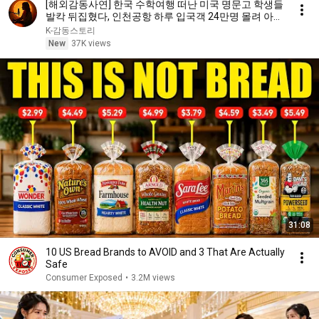
[해외감동사연] 한국 수학여행 떠난 미국 명문고 학생들
발칵 뒤집혔다, 인천공항 하루 입국객 24만명 몰려 아수
라장!
K-감동스토리
New
37K views
31:08
10 US Bread Brands to AVOID and 3 That Are Actually
Safe
Consumer Exposed
•
3.2M views