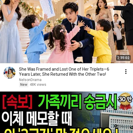
2:35:02
She Was Framed and Lost One of Her Triplets—6
Years Later, She Returned With the Other Two!
NelsonDrama
New
48K views