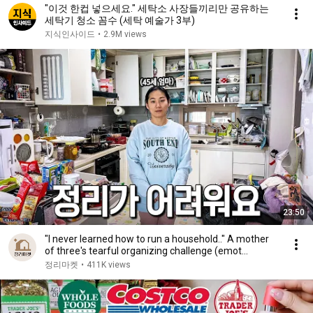
"이것 한컵 넣으세요." 세탁소 사장들끼리만 공유하는
세탁기 청소 꼼수 (세탁 예술가 3부)
지식인사이드
•
2.9M views
23:50
"I never learned how to run a household.." A mother
of three's tearful organizing challenge (emot...
정리마켓
•
411K views