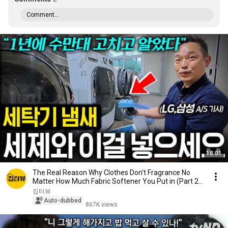
Comment...
18:01
The Real Reason Why Clothes Don't Fragrance No
Matter How Much Fabric Softener You Put in (Part 2...
집터뷰
Auto-dubbed
867K views