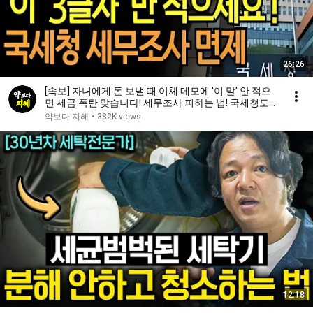
26:26
[속보] 자녀에게 돈 보낼 때 이체 메모에 '이 말' 안 적으
면 세금 폭탄 맞습니다! 세무조사 피하는 법! 국세청도
인정하는 작성법 공개 | 인생지혜 | 행복노후 | 오디오북
약보다 지혜
•
382K views
12:18