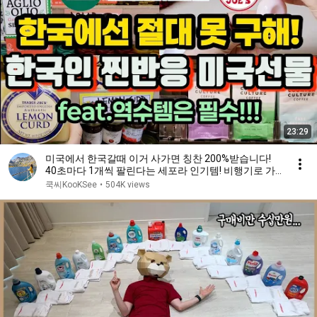
23:29
미국에서 한국갈때 이거 사가면 칭찬 200%받습니다!
40초마다 1개씩 팔린다는 세포라 인기템! 비행기로 가
져가기 좋은 것들! #미국선물 #코스트코 #트레이더조
쿡씨KooKSee
•
504K views
선물 #브랜디멜빌