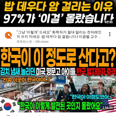
42:45
"그냥 '이렇게' 드세요" 화학자가 절대 말리는 전자레인
지 쓰지 마세요. 밥 데우다 암 걸립니다 | 이광렬 교수 전
체통합
똑똑한스푼
•
2M views
2:56:06