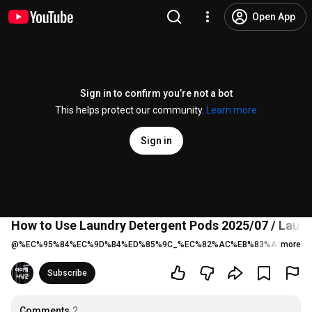
Open App
Sign in to confirm you’re not a bot
This helps protect our community.
Learn more
Sign in
How to Use Laundry Detergent Pods 2025/07 / Laundr
@
%EC%95%84%EC%9D%B4%ED%85%9C_%EC%82%AC%EB%83%A5%EA%B
more
Subscribe
Comments
2