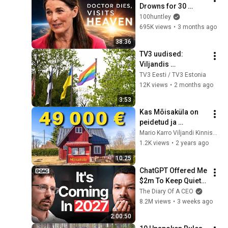
Drowns for 30 
Minutes —Comes 
100huntley
Back With a List
695K views
•
3 months ago
38:36
TV3 uudised: 
Viljandis 
mastidesse 
TV3 Eesti / TV3 Estonia
ilmunud LGBT lipud 
12K views
•
2 months ago
vihastasid kohalikke
3:53
Kas Mõisaküla on 
peidetud ja 
avastamata 
Mario Karro Viljandi Kinnisvaramaakler
Muumimaa?
1.2K views
•
2 years ago
10:25
ChatGPT Offered Me 
$2m To Keep Quiet: 
No One Is Ready For 
The Diary Of A CEO
What's Coming!
8.2M views
•
3 weeks ago
2:00:50