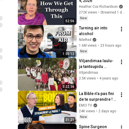
4, 2026
Heather Cox Richardson
272K views
•
Streamed 1 day ago
New
52:56
Turning air into 
alcohol
NileRed
1.6M views
•
23 hours ago
New
1:30:12
Viljandimaa laulu- 
ja tantsupidu 
„Keskpõrandale 
Viljandimaa
kokku“ 28. mai 2022
2.5K views
•
4 years ago
3:22:36
La Bible n'a pas fini 
de te surprendre ! - 
Bonjour chez vous ! 
EMCI TV
- Philippe Bak
24K views
•
2 days ago
New
31:21
Spine Surgeon 