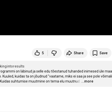
5
Share
Save
kingintoresults
 programmi on läbinud ja selle edu tõestanud tuhanded inimesed üle maai
 Kuuled, kuidas ta on jõudnud "vaatame, miks ei saa ja see pole võimalik
i. Kuidas suhtumise muutmine on tema elu muutnud.
…
...more