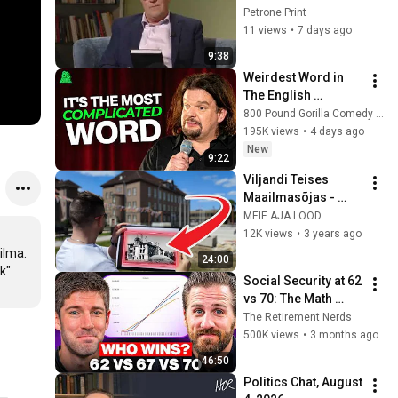
raamatuid, samuti 
Petrone Print
Katrin Pautsi "Minu 
11 views
•
7 days ago
Prahat".22.novembe
9:38
r 2020
Weirdest Word in 
The English 
Language | ISMO | 
800 Pound Gorilla Comedy Slices
Hello
195K views
•
4 days ago
New
9:22
Viljandi Teises 
Maailmasõjas - 
enne ja pärast
MEIE AJA LOOD
12K views
•
3 years ago
lma.

24:00
" 
Social Security at 62 
vs 70: The Math 
Everyone Gets 
The Retirement Nerds
Wrong
500K views
•
3 months ago
46:50
Politics Chat, August 