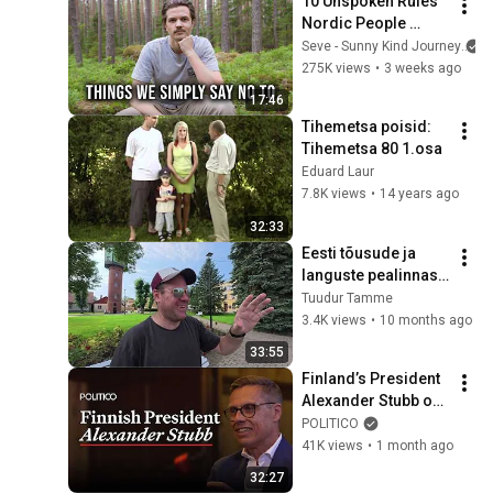
10 Unspoken Rules 
Nordic People 
Ignore To Keep Life 
Seve - Sunny Kind Journey
Simple
275K views
•
3 weeks ago
17:46
Tihemetsa poisid: 
Tihemetsa 80 1.osa
Eduard Laur
7.8K views
•
14 years ago
32:33
Eesti tõusude ja 
languste pealinnas! 
(EP 9) VILJANDI
Tuudur Tamme
3.4K views
•
10 months ago
33:55
Finland’s President 
Alexander Stubb on 
Trump's NATO 
POLITICO
strategy, Iran and 
41K views
•
1 month ago
Putin
32:27