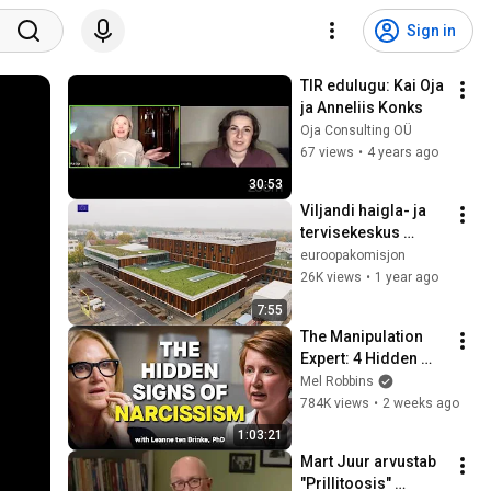
Sign in
TIR edulugu: Kai Oja 
ja Anneliis Konks
Oja Consulting OÜ
67 views
•
4 years ago
30:53
Viljandi haigla- ja 
tervisekeskus 
TERVIKUM
euroopakomisjon
26K views
•
1 year ago
7:55
The Manipulation 
Expert: 4 Hidden 
Signs You’re 
Mel Robbins
Dealing With a Toxic 
784K views
•
2 weeks ago
Person
1:03:21
Mart Juur arvustab 
"Prillitoosis" 