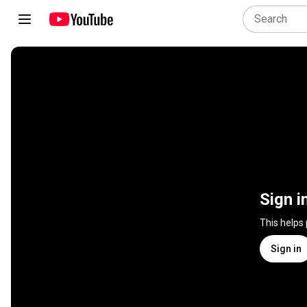
Sign i
This helps
Sign in