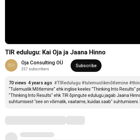
TIR edulugu: Kai Oja ja Jaana Hinno
Oja Consulting OÜ
Subscribe
257 subscribers
70 views
4 years ago
#TIRedulugu
#tulemuslikmõtlemine
#thin
"Tulemuslik Mõtlemine" ehk inglise keeles "Thinking Into Results"
"Thinking Into Results" ehk TIR õpingute edulugu jagab Jaana Hinno.
suhtumisest "see on võimalik, vaatame, kuidas saab" suhtumisen
Comments