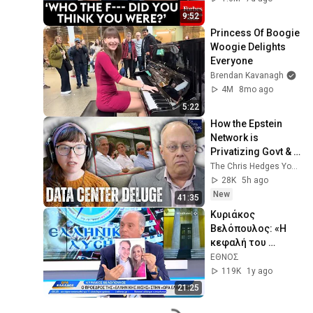
Hearing
9:52
Princess Of Boogie 
Woogie Delights 
Everyone
Brendan Kavanagh
4M
8mo ago
5:22
How the Epstein 
Network is 
Privatizing Govt & 
Building the 
The Chris Hedges YouTube Channel
Surveillance 
28K
5h ago
State(w/Whitney 
New
41:35
Webb) |TCHR
Κυριάκος 
Βελόπουλος: «Η 
κεφαλή του 
κράτους 
ΕΘΝΟΣ
ξεφτιλίζεται για 
119K
1y ago
5.000 ευρώ» | 
21:25
Ethnos