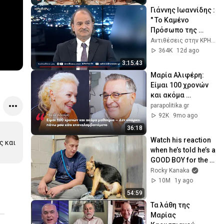
Γιάννης Ιωαννίδης : 
" Το Καμένο 
Πρόσωπο της 
Ελλάδας - Η 
Αντιθέσεις στην ΚΡΗΤΗ TV
Αχρηστοκρατία "
364K
12d ago
3:15:43
Μαρία Αλιφέρη: 
Είμαι 100 χρονών 
και ακόμα 
μαθήτρια – Δεν 
parapolitika.gr
υπάρχει πάνω μου 
92K
9mo ago
κάτι 
36:18
επαναλαμβανόμεν
Watch his reaction 
 και 
ο
when he’s told he’s a 
GOOD BOY for the 
first time 🥹
Rocky Kanaka
10M
1y ago
54:59
Τα λάθη της 
Μαρίας 