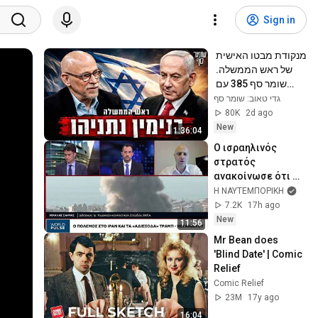
Sign in
מנקודת מבטו האישית 
של ראש הממשלה. 
שומר סף 385 עם 
בנימין נתניהו
גדי טאוב: שומר סף
80K
2d ago
New
1:36:04
Ο ισραηλινός 
στρατός 
ανακοίνωσε ότι 
ξεκίνησε τις 
Η ΝΑΥΤΕΜΠΟΡΙΚΗ
επιθέσεις στο 
7.2K
17h ago
Νότιο Λίβανο
New
11:56
Mr Bean does 
'Blind Date' | Comic 
Relief
Comic Relief
23M
17y ago
16:04