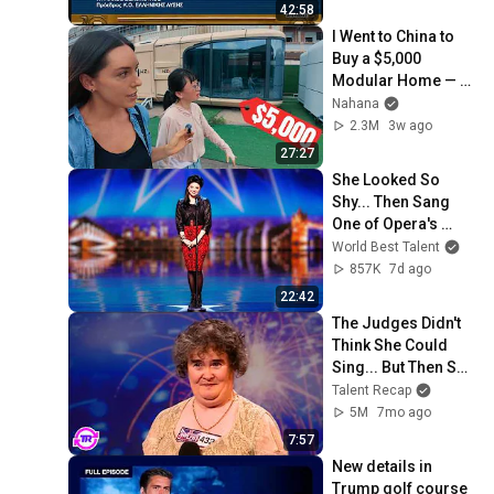
2026 (16/12/2025)
42:58
I Went to China to 
Buy a $5,000 
Modular Home — 
What's the Real 
Nahana
Cost?
2.3M
3w ago
27:27
She Looked So 
Shy... Then Sang 
One of Opera's 
Hardest Songs!
World Best Talent
857K
7d ago
22:42
The Judges Didn't 
Think She Could 
Sing... But Then She 
Opened Her Mouth!
Talent Recap
5M
7mo ago
7:57
New details in 
Trump golf course 