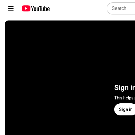
Sign i
This helps
Sign in