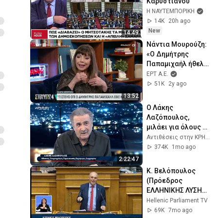
Καρυστιανού
Η ΝΑΥΤΕΜΠΟΡΙΚΗ
14K
20h ago
New
14:49
Νάντια Μουρούζη: 
«Ο Δημήτρης 
Παπαμιχαήλ ήθελε 
να παντρευτούμε» 
ΕΡΤ Α.Ε.
| 29/2/2024 | ΕΡΤ
51K
2y ago
13:52
Ο Λάκης 
Λαζόπουλος, 
μιλάει για όλους 
και για όλα 
Αντιθέσεις στην ΚΡΗΤΗ TV
στις "Αντιθέσεις"
374K
1mo ago
2:22:47
Κ. Βελόπουλος 
(Πρόεδρος 
ΕΛΛΗΝΙΚΗΣ ΛΥΣΗΣ) 
(Κρατικός 
Hellenic Parliament TV
Προϋπολογισμός 
69K
7mo ago