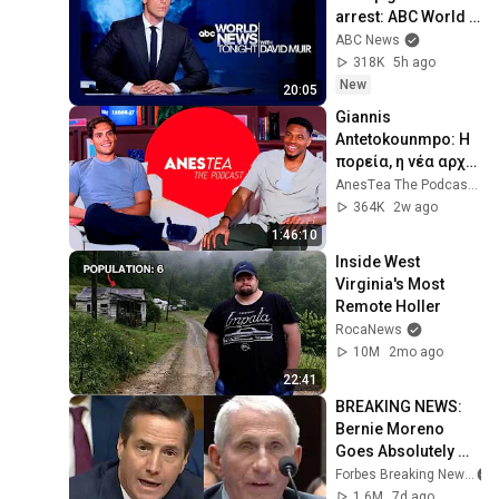
arrest: ABC World 
News Tonight with 
ABC News
David Muir - Aug. 5, 
318K
5h ago
2026
New
20:05
Giannis 
Antetokounmpo: Η 
πορεία, η νέα αρχή, 
η οικογένεια & το 
AnesΤea The Podcast and ΤΑ ΝΕΑ
mentality | AnesTea 
364K
2w ago
The Podcast #34
1:46:10
Inside West 
Virginia's Most 
Remote Holler
RocaNews
10M
2mo ago
22:41
BREAKING NEWS: 
Bernie Moreno 
Goes Absolutely 
Nuclear On Fauci In 
Forbes Breaking News
Fierce Senate 
1.6M
7d ago