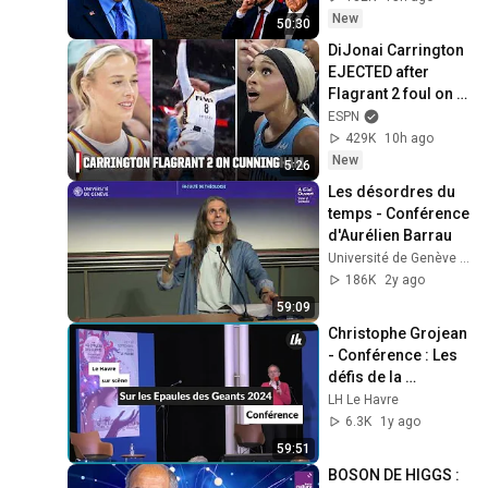
New
50:30
DiJonai Carrington 
EJECTED after 
Flagrant 2 foul on 
Sophie 
ESPN
Cunningham 😳 | 
429K
10h ago
WNBA on ESPN
New
5:26
Les désordres du 
temps - Conférence 
d'Aurélien Barrau
Université de Genève (UNIGE)
186K
2y ago
59:09
Christophe Grojean 
- Conférence : Les 
défis de la 
physique vus par le 
LH Le Havre
CERN – SLEDG 2024
6.3K
1y ago
59:51
BOSON DE HIGGS : 