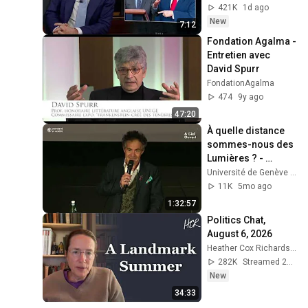
421K
1d ago
New
7:12
Fondation Agalma - 
Entretien avec 
David Spurr
FondationAgalma
474
9y ago
47:20
À quelle distance 
sommes-nous des 
Lumières ? - 
Conférence 
Université de Genève (UNIGE)
d'Étienne Klein
11K
5mo ago
1:32:57
Politics Chat, 
August 6, 2026
Heather Cox Richardson
282K
Streamed 2d ago
New
34:33