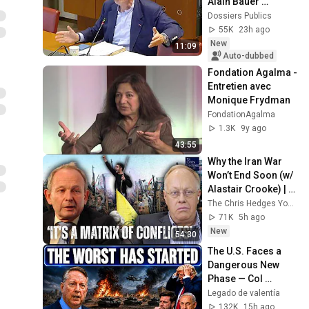
Alain Bauer 
decides to SPILL 
Dossiers Publics
EVERYTHING!
55K
23h ago
New
11:09
Auto-dubbed
Fondation Agalma - 
Entretien avec 
Monique Frydman
FondationAgalma
1.3K
9y ago
43:55
Why the Iran War 
Won’t End Soon (w/ 
Alastair Crooke) | 
TCHR
The Chris Hedges YouTube Channel
71K
5h ago
New
54:30
The U.S. Faces a 
Dangerous New 
Phase — Col 
Douglas 
Legado de valentía
Macgregor
132K
15h ago