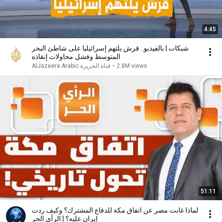
4:45
شبكات | بالفيديو.. قرش يلتهم إسرائيليا على شاطئ البحر
المتوسط وفشل محاولات إنقاذه
2.8M views
•
AlJazeera Arabic قناة الجزيرة
51:11
لماذا غابت مصر عن اتفاق مكة للدفاع المشترك؟ وكيف ردت
إيران عليه؟ | الرأي الحر