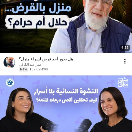
6:44
هل يجوز أخذ قرض لشراء منزل؟
عمر عبد الكافي
New
107K views