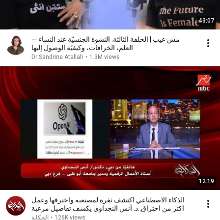
43:07
مش عيب | الحلقة الثالثة: النشوة الجنسيّة عند النساء —
العلم، الخرافات، وكيفيّة الوصول إليها
Dr Sandrine Atallah
•
1.3M views
12:19
الذكاء الاصطناعي اكتشف ثغرة لمصنعيه واخترقها وعمل
اكتر من اختراق..د. أنس النجداوي يكشف تفاصيل مرعبة
126K views
•
الحكاية