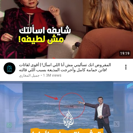
19:19
المفروض انك تسأليني مش أنا اللي اسأل! | أقوى لقائات
فاتن حمامة كامل وأحرجت المذيعة بسبب اللي قالته!
1.3M views
•
جميل المغازي