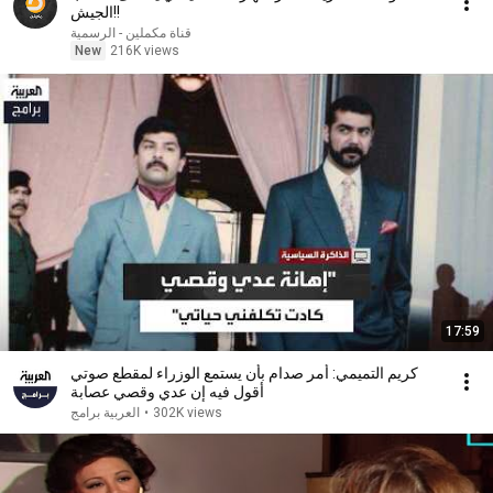
الجيش!!
قناة مكملين - الرسمية
New
216K views
17:59
كريم التميمي: أمر صدام بأن يستمع الوزراء لمقطع صوتي
أقول فيه إن عدي وقصي عصابة
302K views
•
العربية برامج