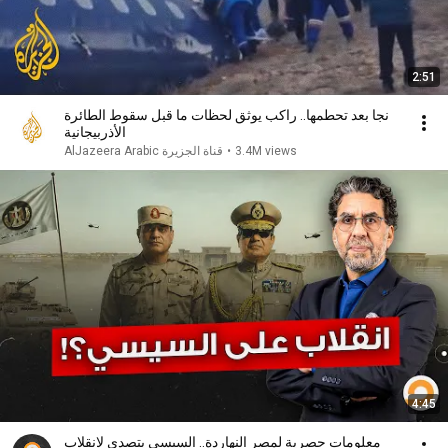
2:51
نجا بعد تحطمها.. راكب يوثق لحظات ما قبل سقوط الطائرة
الأذربيجانية
3.4M views
•
AlJazeera Arabic قناة الجزيرة
4:45
معلومات حصرية لمصر النهاردة.. السيسي يتصدى لانقلاب