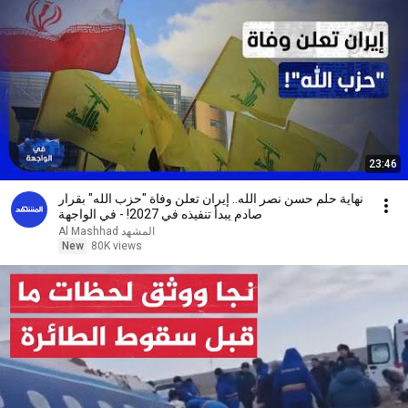
23:46
نهاية حلم حسن نصر الله.. إيران تعلن وفاة "حزب الله" بقرار
صادم يبدأ تنفيذه في 2027! - في الواجهة
Al Mashhad المشهد
New
80K views