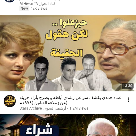
Al Hiwar TV قناة الحوار
New
42K views
13:30
عماد حمدى يكشف سر عن رشدى أباظة و يصرح بأراء جريئة
عن زملاءه الفنانين (١٩٧٨م)
1.2M views
•
أرشيف النجوم . Stars Archive