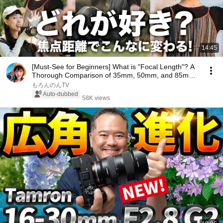
14:45
[Must-See for Beginners] What is "Focal Length"? A
Thorough Comparison of 35mm, 50mm, and 85mm
Pr...
もろんのんTV
Auto-dubbed
58K views