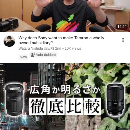
15:54
Why does Sony want to make Tamron a wholly
owned subsidiary?
Wataru Nishida 西田航 2nd
•
10K views
Auto-dubbed
New