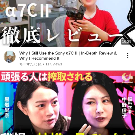
16:29
Why I Still Use the Sony α7C II | In-Depth Review &
Why I Recommend It
ちーすたじお.
•
11K views