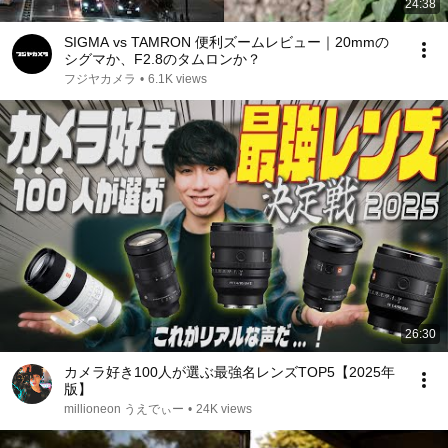
24:38
SIGMA vs TAMRON 便利ズームレビュー｜20mmの
シグマか、F2.8のタムロンか？
フジヤカメラ
•
6.1K views
26:30
カメラ好き100人が選ぶ最強名レンズTOP5【2025年
版】
millioneon うえでぃー
•
24K views