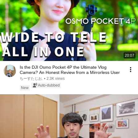
20:07
Is the DJI Osmo Pocket 4P the Ultimate Vlog
Camera? An Honest Review from a Mirrorless User
ちーすたじお.
•
2.3K views
Auto-dubbed
New