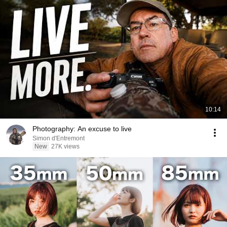
10:14
Photography: An excuse to live
Simon d'Entremont
New
27K views