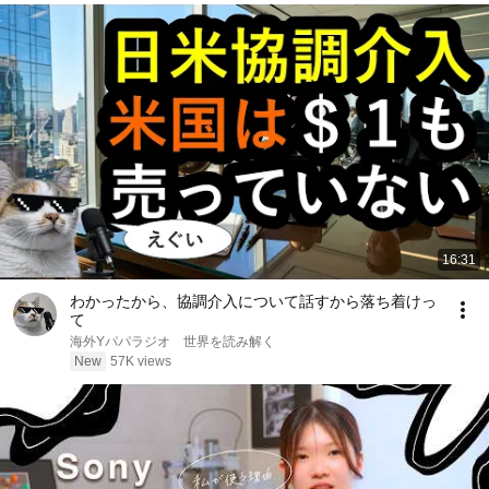
16:31
わかったから、協調介入について話すから落ち着けっ
て
海外Yパパラジオ 世界を読み解く
New
57K views