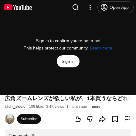
Open App
Sign in to confirm you’re not a bot
This helps protect our community.
Learn more
Sign in
広角ズームレンズが欲しい私が、1本買うならどれ? | GM |
@
chi_studio.
109 likes
3.4K views
1 month ago
more
Subscribe
Comments
35