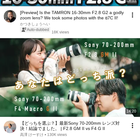
18:35
[Preview] Is the TAMRON 16-30mm F2.8 G2 a godly
zoom lens? We took some photos with the α7C II!
かつきしょうへい
Auto-dubbed
18K views
14:20
【どっちを選ぶ？】最新Sony 70-200mm レンズ対
決！結論でました。 | F2.8 GM II vs F4 G II
高澤 けーすけ
•
130K views