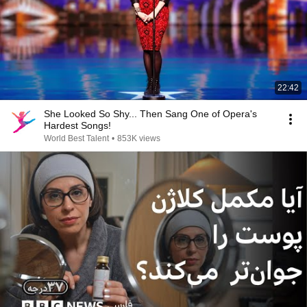
22:42
She Looked So Shy... Then Sang One of Opera's
Hardest Songs!
World Best Talent
•
853K views