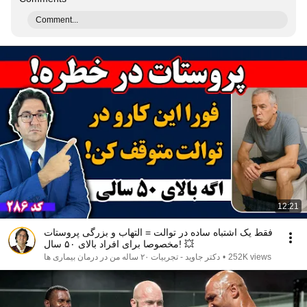
Comment...
12:21
فقط یک اشتباه ساده در توالت = التهاب و بزرگی پروستات
مخصوصا برای افراد بالای ۵۰ سال! 💥
دکتر جاوید - تجربیات ۲۰ ساله من در درمان بیماری ها
•
252K views