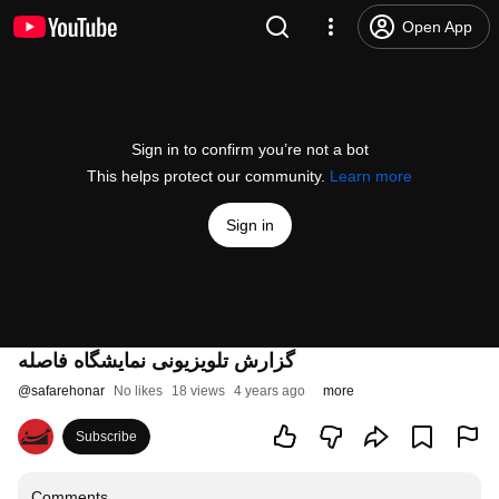
Open App
Sign in to confirm you’re not a bot
This helps protect our community.
Learn more
Sign in
گزارش تلویزیونی نمایشگاه فاصله
@
safarehonar
No likes
18 views
4 years ago
more
Subscribe
Comments