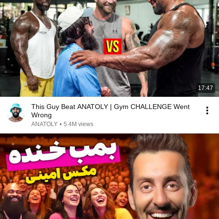
17:47
This Guy Beat ANATOLY | Gym CHALLENGE Went
Wrong
ANATOLY
•
5.4M views