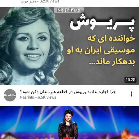
دکتر خوب
•
325K views
15:25
چرا اجازه ندادند پریوش در قطعه هنرمندان دفن شود؟
Nasrinfo
•
6.5K views