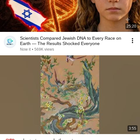
25:20
Scientists Compared Jewish DNA to Every Race on
Earth — The Results Shocked Everyone
Now it
•
569K views
3:55