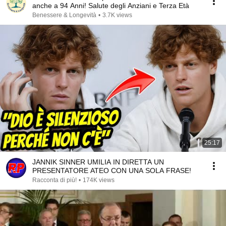
anche a 94 Anni! Salute degli Anziani e Terza Età
Benessere & Longevità
•
3.7K views
25:17
JANNIK SINNER UMILIA IN DIRETTA UN
PRESENTATORE ATEO CON UNA SOLA FRASE!
Racconta di più!
•
174K views