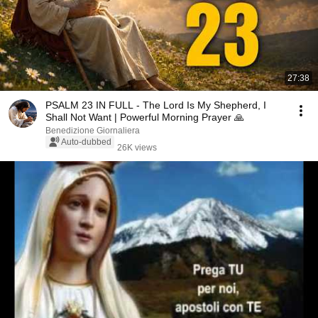
27:38
PSALM 23 IN FULL - The Lord Is My Shepherd, I
Shall Not Want | Powerful Morning Prayer 🙏
Benedizione Giornaliera
Auto-dubbed
26K views