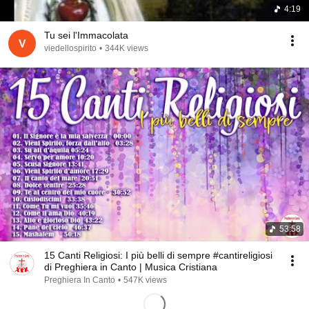
4:19
Tu sei l'Immacolata
viedellospirito
•
344K views
53:58
15 Canti Religiosi: I più belli di sempre #cantireligiosi
di Preghiera in Canto | Musica Cristiana
Preghiera In Canto
•
547K views