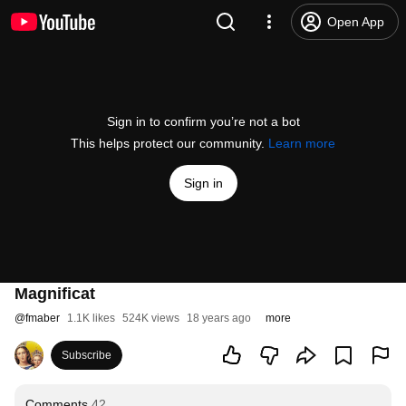
Open App
Sign in to confirm you’re not a bot
This helps protect our community.
Learn more
Sign in
Magnificat
@
fmaber
1.1K likes
524K views
18 years ago
more
Subscribe
Comments
42