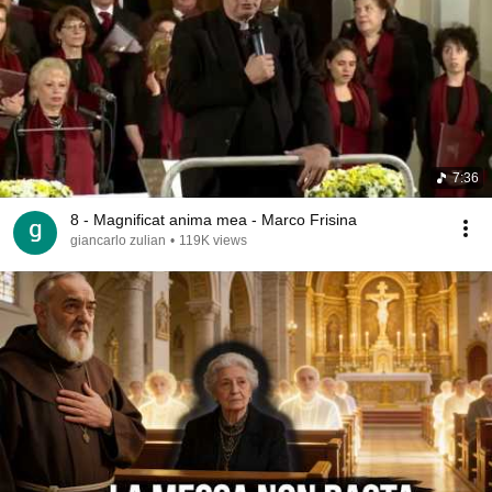
7:36
8 - Magnificat anima mea - Marco Frisina
giancarlo zulian
•
119K views