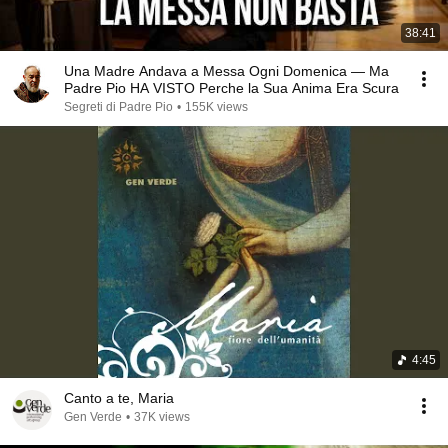
38:41
Una Madre Andava a Messa Ogni Domenica — Ma
Padre Pio HA VISTO Perche la Sua Anima Era Scura
Segreti di Padre Pio
•
155K views
4:45
Canto a te, Maria
Gen Verde
•
37K views