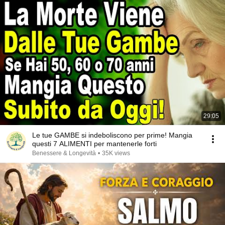
29:05
Le tue GAMBE si indeboliscono per prime! Mangia
questi 7 ALIMENTI per mantenerle forti
Benessere & Longevità
•
35K views