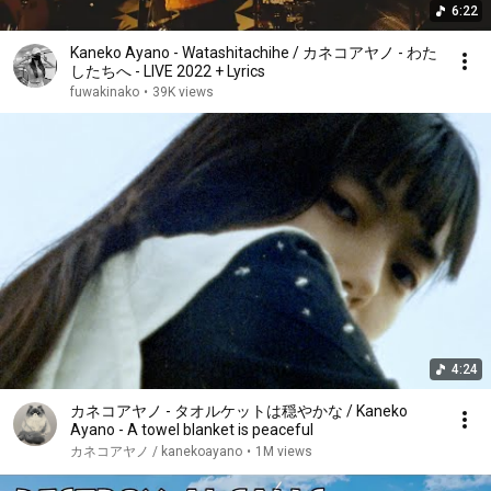
6:22
Kaneko Ayano - Watashitachihe / カネコアヤノ - わた
したちへ - LIVE 2022 + Lyrics
fuwakinako
•
39K views
4:24
カネコアヤノ - タオルケットは穏やかな / Kaneko
Ayano - A towel blanket is peaceful
カネコアヤノ / kanekoayano
•
1M views