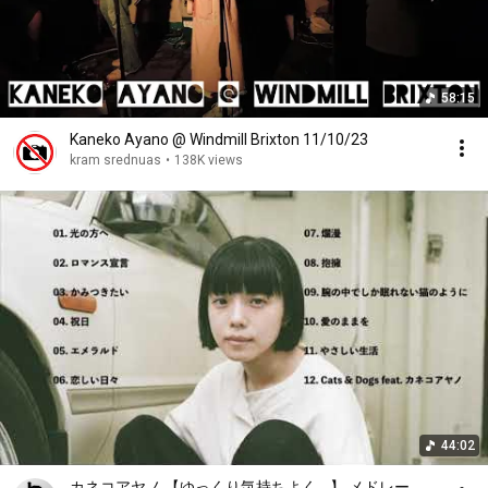
58:15
Kaneko Ayano @ Windmill Brixton 11/10/23
kram srednuas
•
138K views
44:02
カネコアヤノ 【ゆっくり気持ちよく... 】 メドレー