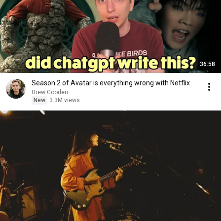
36:58
Season 2 of Avatar is everything wrong with Netflix
Drew Gooden
New
3.3M views