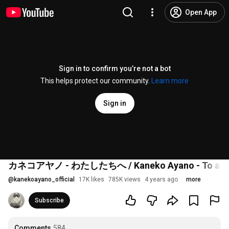
Open App
Sign in to confirm you’re not a bot
This helps protect our community.
Learn more
Sign in
カネコアヤノ - わたしたちへ / Kaneko Ayano - To all of
@
kanekoayano_official
17K likes
785K views
4 years ago
more
Subscribe
Comments
584