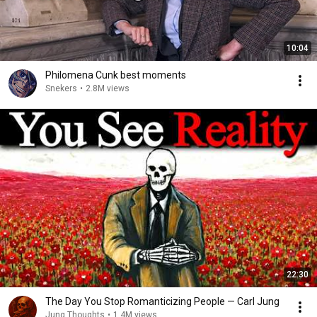
10:04
Philomena Cunk best moments
Snekers
•
2.8M views
22:30
The Day You Stop Romanticizing People — Carl Jung
Jung Thoughts
•
1.4M views