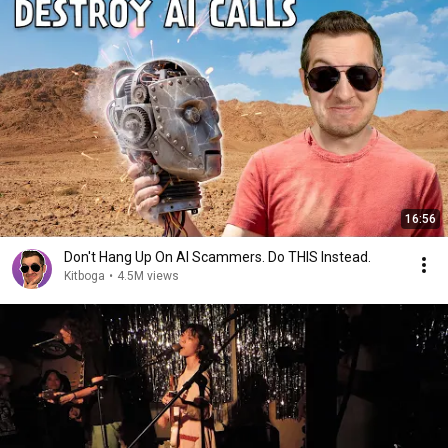
16:56
Don't Hang Up On AI Scammers. Do THIS Instead.
Kitboga
•
4.5M views