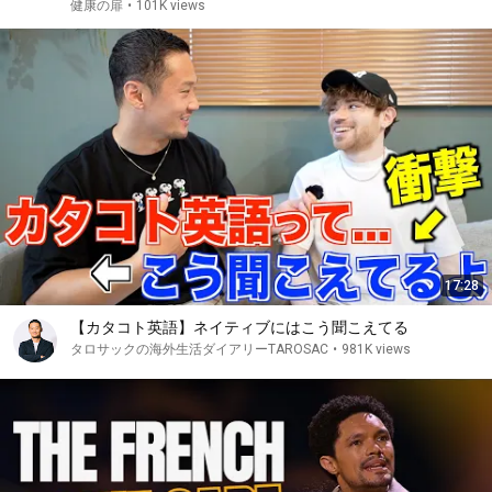
健康の扉
•
101K views
17:28
【カタコト英語】ネイティブにはこう聞こえてる
タロサックの海外生活ダイアリーTAROSAC
•
981K views