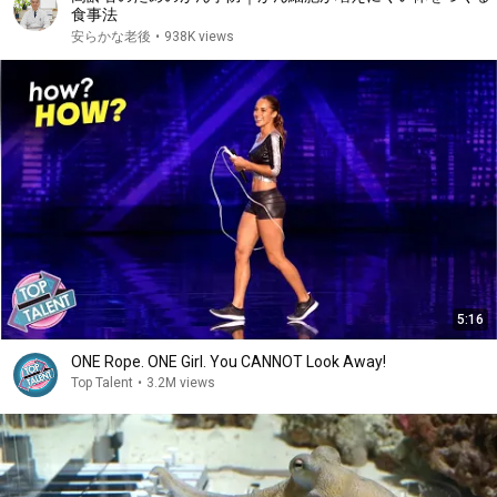
食事法
安らかな老後
•
938K views
5:16
ONE Rope. ONE Girl. You CANNOT Look Away!
Top Talent
•
3.2M views