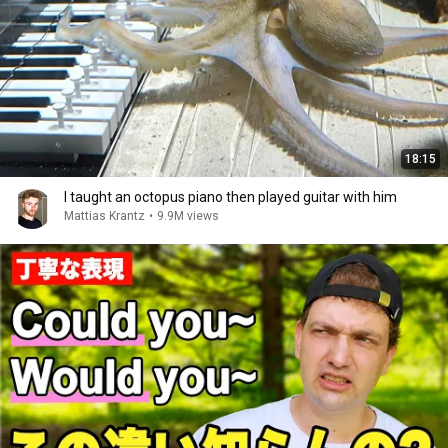
18:15
I taught an octopus piano then played guitar with him
Mattias Krantz
•
9.9M views