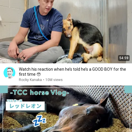
54:59
Watch his reaction when he’s told he’s a GOOD BOY for the
first time 🥹
Rocky Kanaka
•
10M views