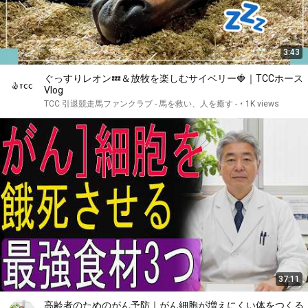
3:43
ぐっすりレオン💤＆放牧を楽しむサイベリー🍓｜TCCホース
Vlog
TCC 引退競走馬ファンクラブ - 馬を救い、人を癒す -
•
1K views
37:11
高齢者のためのがん予防｜がん細胞が増えにくい体をつくる