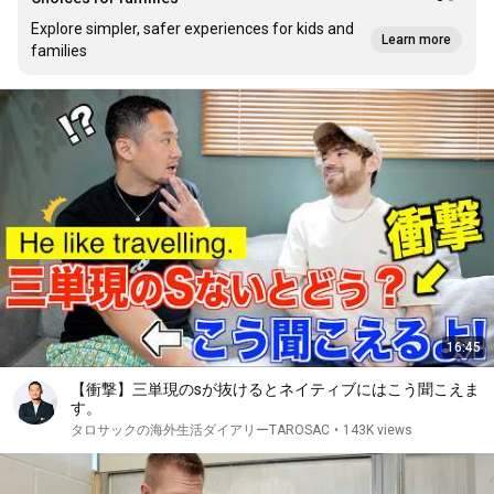
Explore simpler, safer experiences for kids and
Learn more
families
16:45
【衝撃】三単現のsが抜けるとネイティブにはこう聞こえま
す。
タロサックの海外生活ダイアリーTAROSAC
•
143K views