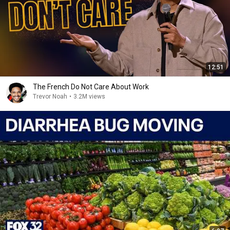
12:51
The French Do Not Care About Work
Trevor Noah
•
3.2M views