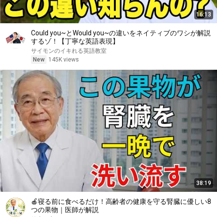
16:13
Could you~とWould you~の違いをネイティブのワシが解説
するゾ！【丁寧な英語表現】
サイモンのイキれる英語教室
New
145K views
38:19
🍎寝る前に食べるだけ！高齢者の健康を守る腎臓に優しい8
つの果物｜医師が解説