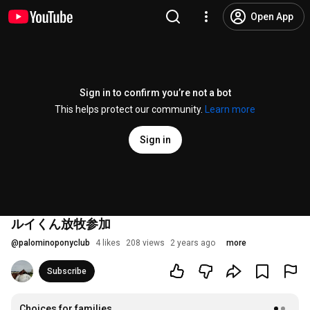
Open App
Sign in to confirm you’re not a bot
This helps protect our community.
Learn more
Sign in
ルイくん放牧参加
@
palominoponyclub
4 likes
208 views
2 years ago
more
Subscribe
Choices for families