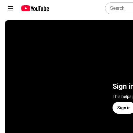
Sign i
This helps
Sign in