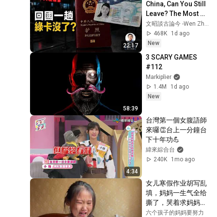
China, Can You Still 
Leave? The Most 
Dangerous Clause 
文昭談古論今 -Wen Zhao Official
in the New Exit 
468K
1d ago
Regulations ...
New
22:17
3 SCARY GAMES 
#112
Markiplier
1.4M
1d ago
New
58:39
台灣第一個女腹語師
來囉👏台上一分鐘台
下十年功💪
緯來綜合台
240K
1mo ago
4:34
女儿寒假作业胡写乱
填，妈妈一生气全给
撕了，哭着求妈妈别
撕！
六个孩子的妈妈要努力