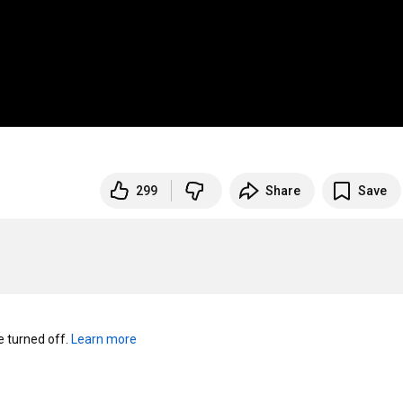
299
Share
Save
turned off. 
Learn more