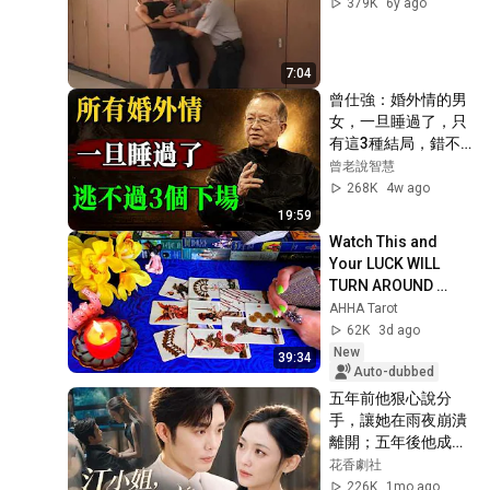
379K
6y ago
7:04
曾仕強：婚外情的男
女，一旦睡過了，只
有這3種結局，錯不
了！#曾仕強 #男女
曾老說智慧
關系 #兩性情感 #婚
268K
4w ago
外情 #出軌 #婚姻 #
19:59
現實 #人生感悟 #易
Watch This and 
經
Your LUCK WILL 
TURN AROUND 
!!!!!!!!!!!!! Luck 
AHHA Tarot
Spread 🧿 AHHA 
62K
3d ago
Tarot
New
39:34
Auto-dubbed
五年前他狠心說分
手，讓她在雨夜崩潰
離開；五年後他成為
神秘總裁，放棄百億
花香劇社
公司也要回國把她寵
226K
1mo ago