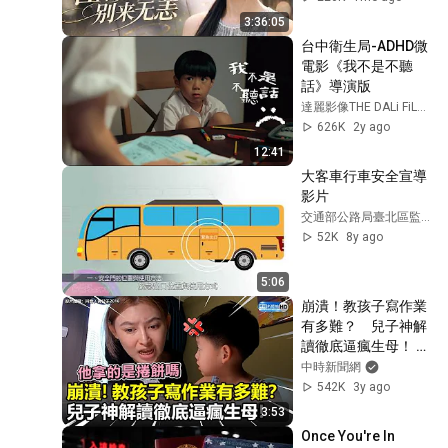
回身邊💖#女頻爽劇 
3:36:05
#女频 #短剧 
台中衛生局-ADHD微
#movie
電影《我不是不聽
話》導演版
達麗影像THE DALi FiLMS
626K
2y ago
12:41
大客車行車安全宣導
影片
交通部公路局臺北區監理所
52K
8y ago
5:06
崩潰！教孩子寫作業
有多難？　兒子神解
讀徹底逼瘋生母！ 
@ChinaTimes @黄
中時新聞網
公子2016
542K
3y ago
3:53
Once You're In 