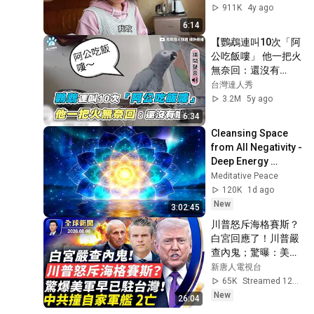
911K
4y ago
6:14
【鸚鵡連叫10次「阿
公吃飯嘍」 他一把火
無奈回：還沒有
啦！】｜@big-
台灣達人秀
head-mico
3.2M
5y ago
6:34
Cleansing Space 
from All Negativity - 
Deep Energy 
Clearing and 
Meditative Peace
Protection - 417Hz
120K
1d ago
New
3:02:45
川普怒斥海格賽斯？
白宮回應了！川普嚴
查內鬼；驚曝：美軍
早已駐台！北京撞自
新唐人電視台
家軍艦釀傷亡；伊朗
65K
Streamed 12h ago
總統質疑穆傑塔巴真
New
26:04
身；福奇被控藐視國