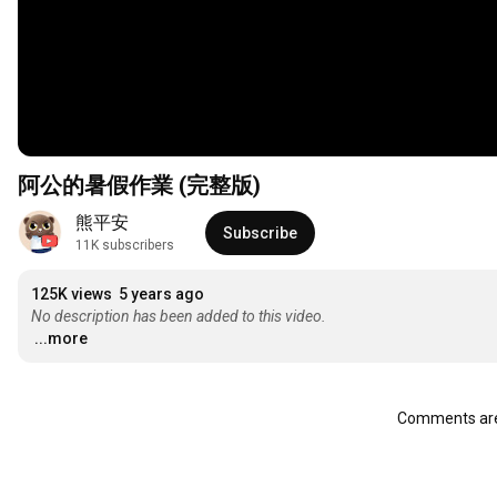
阿公的暑假作業 (完整版)
熊平安
Subscribe
11K subscribers
125K views
5 years ago
No description has been added to this video.
...more
Comments are 