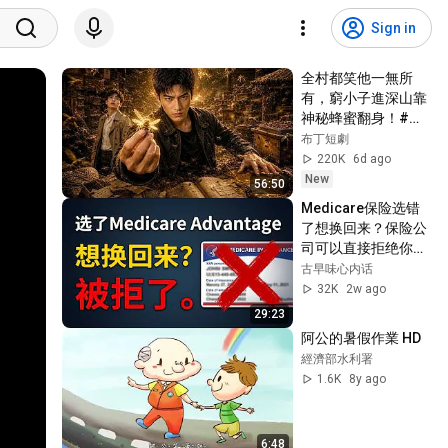
Sign in
全村都笑他一無所
有，窮小子進深山靠
神秘蜂蜜翻身！#被
踢出局後我成了山野
布丁短劇
蜂王 #鄉村逆襲 #創
220K
6d ago
業短劇 #養蜂致富 #
New
56:50
窮小子逆襲 #打臉爽
Medicare保险选错
劇 #白手起家 #人生
了想换回来？保险公
翻盤 #熱門短劇
司可以直接拒绝你
——华人退休者必看
古早味心内话
32K
2w ago
29:23
阿公的暑假作業 HD
經濟部水利署
1.6K
8y ago
6:48