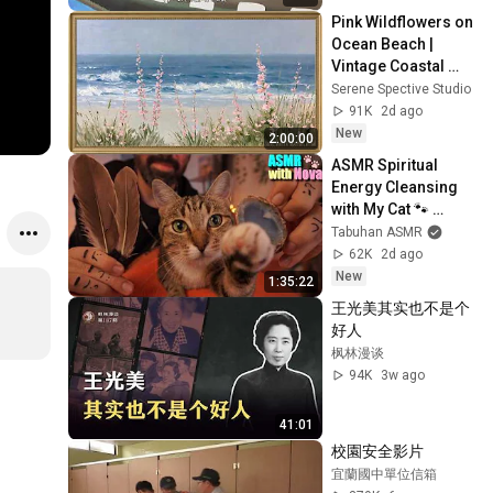
Pink Wildflowers on 
Ocean Beach | 
Vintage Coastal 
Seascape Oil 
Serene Spective Studio
Painting | 4K 
91K
2d ago
Ambient TV 
New
2:00:00
Screensaver
ASMR Spiritual 
Energy Cleansing 
with My Cat 🐾 
Purring & Reiki for 
Tabuhan ASMR
Sleep & Stress 
62K
2d ago
Relief
New
1:35:22
王光美其实也不是个
好人
枫林漫谈
94K
3w ago
41:01
校園安全影片
宜蘭國中單位信箱