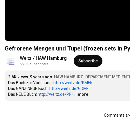
Gefrorene Mengen und Tupel (frozen sets in P
Weitz / HAW Hamburg
Subscribe
65.3K subscribers
2.6K views
9 years ago
HAW HAMBURG, DEPARTMENT MEDIENT
Das Buch zur Vorlesung: 
http://weitz.de/KMFI/
Das GANZ NEUE Buch: 
http://weitz.de/GDM/
Das NEUE Buch: 
http://weitz.de/PP/
…
...more
Comments are 