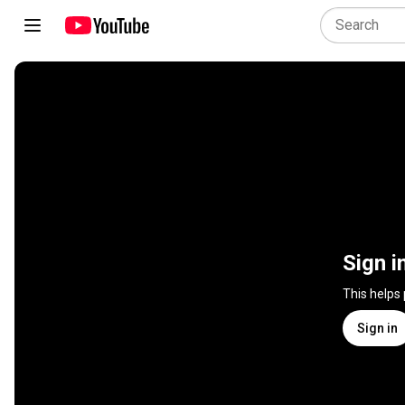
Sign i
This helps
Sign in