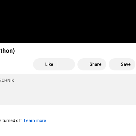
ython)
Like
Share
Save
ECHNIK
turned off. 
Learn more