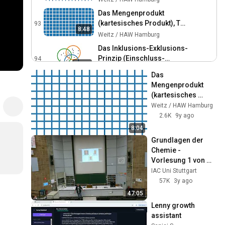
Das Mengenprodukt
(kartesisches Produkt), Teil
93
8:48
2 von 2
Weitz / HAW Hamburg
Das Inklusions-Exklusions-
Prinzip (Einschluss-
94
13:55
Ausschluss-Verfahren)
Weitz / HAW Hamburg
Das 
Endliche Summen
Mengenprodukt 
95
(kartesisches 
Weitz / HAW Hamburg
Produkt), Teil 1 von 
Weitz / HAW Hamburg
2
Die Gaußsche
2.6K
9y ago
Summenformel
96
8:04
Weitz / HAW Hamburg
Grundlagen der 
Chemie - 
Manipulation of finite sums
Vorlesung 1 von 
97
Weitz / HAW Hamburg
Donnerstag 
IAC Uni Stuttgart
13.04.2023
57K
3y ago
Indexverschiebung
98
47:05
Weitz / HAW Hamburg
Lenny growth 
Die geometrische
assistant