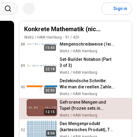
86
Weitz / HAW Hamburg
Sign in
Beschreibende
Mengenschreibweise (Teil
87
Konkrete Mathematik (nicht nur) für Inf
1 von 3)
Weitz / HAW Hamburg
Weitz / HAW Hamburg
91
/
420
Beschreibende
Mengenschreibweise (Teil
88
15:40
2 von 3)
Weitz / HAW Hamburg
Set-Builder Notation (Part
3 of 3)
89
22:18
Weitz / HAW Hamburg
Dedekindsche Schnitte:
Wie man die reellen Zahlen
90
30:55
konstruiert
Weitz / HAW Hamburg
Gefrorene Mengen und
Tupel (frozen sets in
12:15
Python)
Weitz / HAW Hamburg
Das Mengenprodukt
(kartesisches Produkt), Teil
92
8:04
1 von 2
Weitz / HAW Hamburg