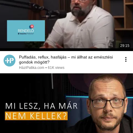
29:15
Puffadás, reflux, hasfájás – mi állhat az emésztési
gondok mögött?
HáziPatika.com
•
61K views