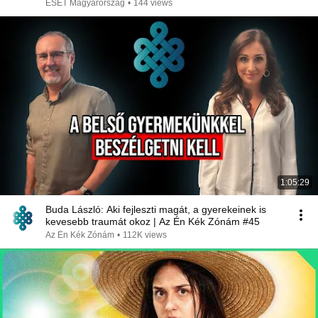
ESET Magyarország
•
144 views
1:05:29
Buda László: Aki fejleszti magát, a gyerekeinek is
kevesebb traumát okoz | Az Én Kék Zónám #45
Az Én Kék Zónám
•
112K views