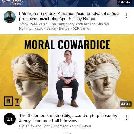
2:48:44
Látom, ha hazudsz! A manipuláció, befolyásolás és a
profilozás pszichológiája | Sziklay Bence
Tóth-Czere Péter | The Long Story Podcast and Sikeres
Kommunikáció - Sziklay Bence
•
52K views
44:47
The 3 elements of stupidity, according to philosophy |
Jonny Thomson: Full Interview
Big Think and Jonny Thomson
•
537K views