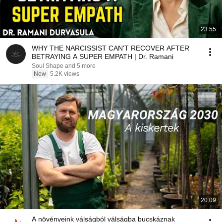
23:55
WHY THE NARCISSIST CAN'T RECOVER AFTER
BETRAYING A SUPER EMPATH | Dr. Ramani
Soul Shape and 5 more
New
5.2K views
20:09
A növényeink válságból válságba bucskáznak