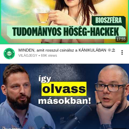
17:55
MINDEN, amit rosszul csinálsz a KÁNIKULÁBAN 🌞⛱️
VILÁGJEGY
•
69K views