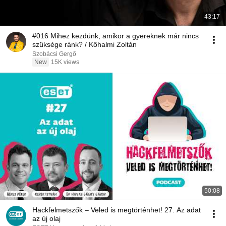
43:17
#016 Mihez kezdünk, amikor a gyereknek már nincs
szüksége ránk? / Kőhalmi Zoltán
Szobácsi Gergő
New
15K views
50:08
Hackfelmetszők – Veled is megtörténhet! 27. Az adat
az új olaj