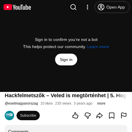
Open App
Sign in to confirm you’re not a bot
This helps protect our community.
Learn more
Sign in
Hackfelmetszők – Veled is megtörténhet | 5. Hogya
@
esetmagyarorszag
10 likes
235 views
3 years ago
more
Subscribe
Comments