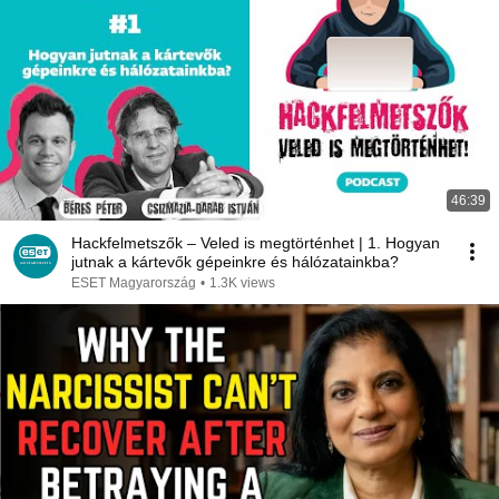
46:39
Hackfelmetszők – Veled is megtörténhet | 1. Hogyan
jutnak a kártevők gépeinkre és hálózatainkba?
ESET Magyarország
•
1.3K views