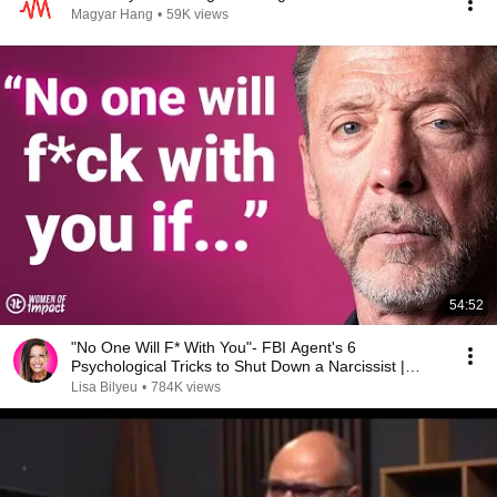
Magyar Hang
•
59K views
54:52
"No One Will F* With You"- FBI Agent's 6
Psychological Tricks to Shut Down a Narcissist |
Chris Voss
Lisa Bilyeu
•
784K views