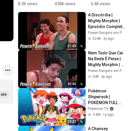
Mighty 
dizendo 
| Mighty 
M
8.3K views
438K views
6.4K views
2
Morphin 
HORA DE 
Morphin 
M
A Discórdia | 
Minute | 
MORFAR! 
Minute | 
M
Mighty Morphin | 
Re-Ignition 
💥 | Netflix 
Re-Ignition 
R
Episódio Completo 
| Power 
Brasil 
| Power 
|
| S01 | E56 | Power 
Power Rangers em Português - Canal Oficial
Rangers 
#powerran
Rangers 
R
Rangers em 
524K
3y ago
for Kids
gers
for Kids
f
Português
21:49
Nem Tudo Que Cai 
Na Rede É Peixe | 
Mighty Morphin | 
Completo | S01 E43 
Power Rangers em Português - Canal Oficial
| Power Rangers 
64K
4y ago
em Português
20:40
Pokémon 
site
Shipwreck | 
POKÉMON FULL 
EPISODE 16 | 
Pokémon TV
Season 1
3.8M
1y ago
22:23
A Chansey 