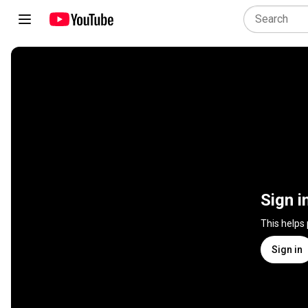
Sign i
This helps
Sign in