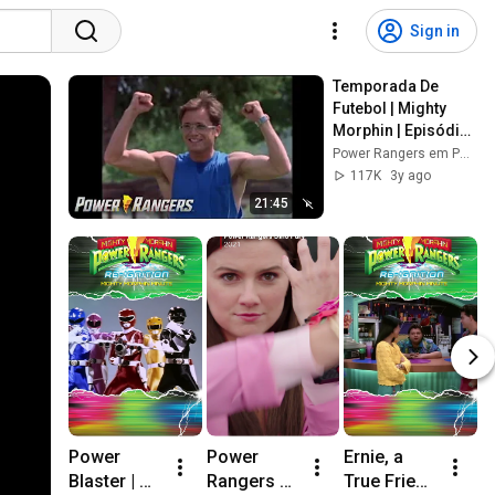
Sign in
Temporada De 
Futebol | Mighty 
Morphin | Episódio 
Completo | S01 | 
Power Rangers em Português - Canal Oficial
E58 | Power 
117K
3y ago
Rangers em 
21:45
Português
Power 
Power 
Ernie, a 
P
Blaster | 
Rangers 
True Friend 
S