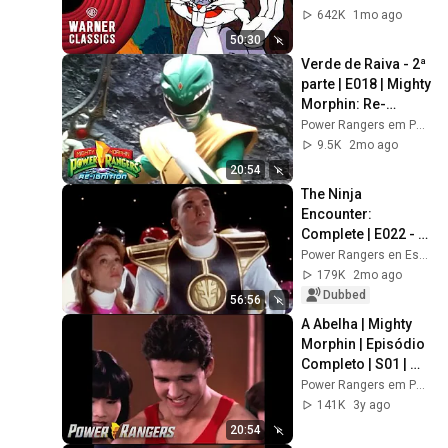
Warner Classics
642K
1mo ago
50:30
Verde de Raiva - 2ª 
parte | E018 | Mighty 
Morphin: Re-
Ignition | Power 
Power Rangers em Português - Canal Oficial
Rangers para 
9.5K
2mo ago
Crianças
20:54
The Ninja 
Encounter: 
Complete | E022 - 
E024 | Might 
Power Rangers en Español - Canal Oficial
Morphin | Mini 
179K
2mo ago
Movie | Power 
Dubbed
56:56
Rangers Official
A Abelha | Mighty 
Morphin | Episódio 
Completo | S01 | 
E51 | Power 
Power Rangers em Português - Canal Oficial
Rangers em 
141K
3y ago
Português
20:54