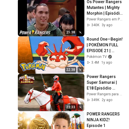
Os Power Rangers 
Mutantes | Mighty 
Morphin | Episódio 
Completo S01 E59 | 
Power Rangers em Português - Canal Oficial
Power Rangers em 
340K
3y ago
Português
21:38
Round One—Begin! 
| POKÉMON FULL 
EPISODE 21 | 
Season 2
Pokémon TV
3.4M
1y ago
22:38
Power Rangers 
Super Samurai | 
E18 Episódio 
Completo | Power 
Power Rangers para Crianças - Canal Oficial
Rangers Para 
349K
2y ago
Crianças
23:33
POWER RANGERS 
NINJA KIDZ! 
Episode 1