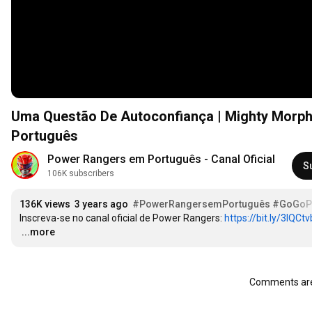
Uma Questão De Autoconfiança | Mighty Morphi
Português
Power Rangers em Português - Canal Oficial
S
106K subscribers
136K views
3 years ago
#PowerRangersemPortuguês
#GoGoP
Inscreva-se no canal oficial de Power Rangers: 
https://bit.ly/3IQCtv
…
...more
Comments are 