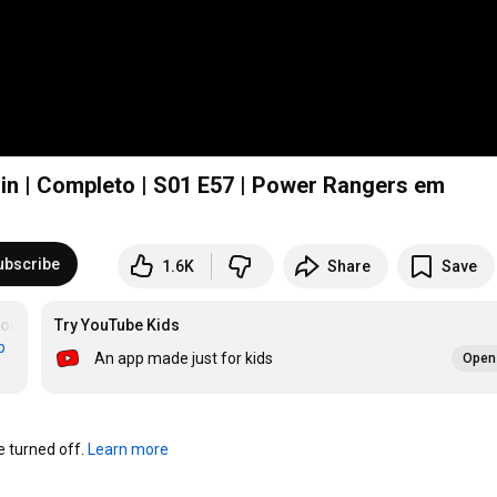
n | Completo | S01 E57 | Power Rangers em
ubscribe
1.6K
Share
Save
owerRangers
Try YouTube Kids
#PowerRangers
b
An app made just for kids
Open 
turned off. 
Learn more