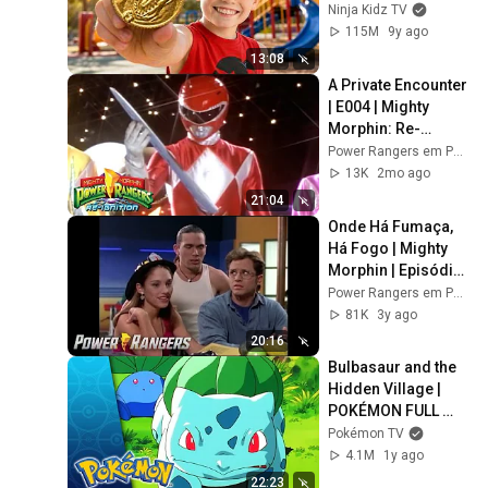
Ninja Kidz TV
115M
9y ago
13:08
A Private Encounter 
| E004 | Mighty 
Morphin: Re-
Ignition | Power 
Power Rangers em Português - Canal Oficial
Rangers for Kids
13K
2mo ago
21:04
Onde Há Fumaça, 
Há Fogo | Mighty 
Morphin | Episódio 
Completo | S02 E34 
Power Rangers em Português - Canal Oficial
| Power Rangers 
81K
3y ago
em Português
20:16
Bulbasaur and the 
Hidden Village | 
POKÉMON FULL 
EPISODE 10 | 
Pokémon TV
Season 1
4.1M
1y ago
22:23