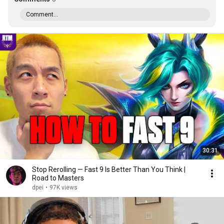
Comment...
30:31
Stop Rerolling — Fast 9 Is Better Than You Think |
Road to Masters
dpei
•
97K views