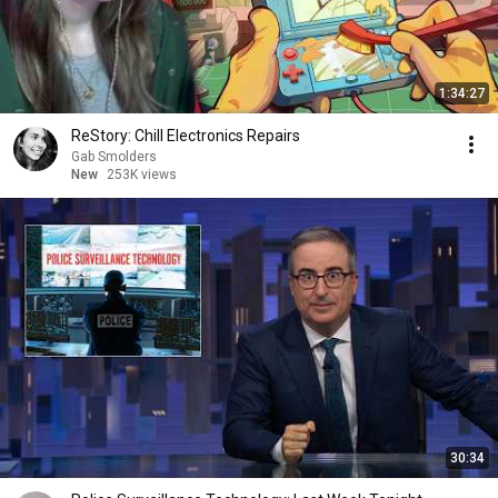
1:34:27
ReStory: Chill Electronics Repairs
Gab Smolders
New
253K views
30:34