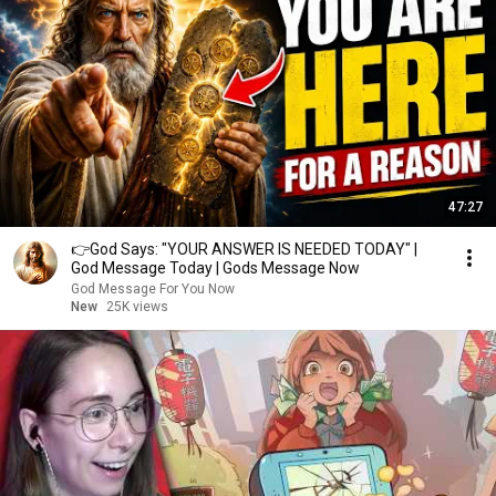
47:27
👉God Says: "YOUR ANSWER IS NEEDED TODAY" |
God Message Today | Gods Message Now
God Message For You Now
New
25K views