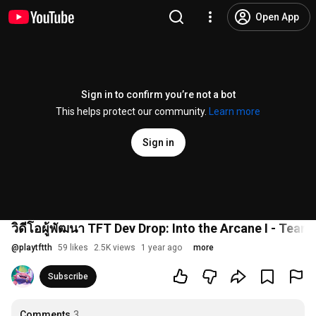
Open App
Sign in to confirm you’re not a bot
This helps protect our community.
Learn more
Sign in
วิดีโอผู้พัฒนา TFT Dev Drop: Into the Arcane I - Team
@
playtftth
59 likes
2.5K views
1 year ago
more
Subscribe
Comments
3