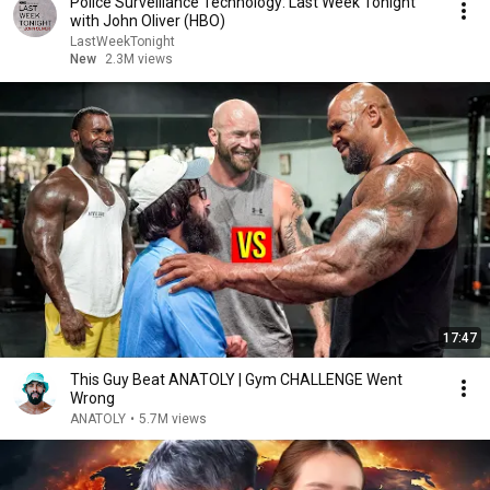
Police Surveillance Technology: Last Week Tonight
with John Oliver (HBO)
LastWeekTonight
New
2.3M views
17:47
This Guy Beat ANATOLY | Gym CHALLENGE Went
Wrong
ANATOLY
•
5.7M views