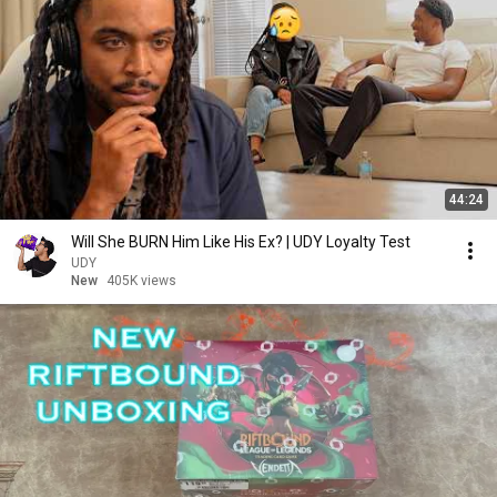
44:24
Will She BURN Him Like His Ex? | UDY Loyalty Test
UDY
New
405K views