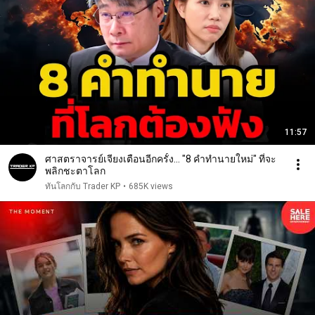
11:57
ศาสตราจารย์เจียงเตือนอีกครั้ง... "8 คำทำนายใหม่" ที่จะ
พลิกชะตาโลก
ทันโลกกับ Trader KP
•
685K views