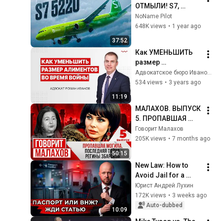
ОТМЫЛИ! S7, 
инцидент с 
NoName Pilot
A321neo, рейс 5220, 
648K views
•
1 year ago
2 декабря 2021
37:52
Как УМЕНЬШИТЬ 
размер 
АЛИМЕНТОВ во 
Адвокатское бюро Иванова
время ВОЙНЫ: 
534 views
•
3 years ago
Пошаговая 
11:19
инструкция
МАЛАХОВ. ВЫПУСК 
5. ПРОПАВШАЯ 
МОГИЛА. 
Говорит Малахов
ПОСЛЕДНЯЯ 
205K views
•
7 months ago
ТАЙНА РЕГИНЫ 
50:15
ЗБАРСКОЙ
New Law: How to 
Avoid Jail for a 
Second Passport or 
Юрист Андрей Лухин
Residence Permit
172K views
•
3 weeks ago
Auto-dubbed
10:09