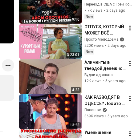
изменилось в 
Переезд в США с Трей Консалтинг
июле-августе 2026
7.7K views
•
2 days ago
New
9:10
ОТПУСК, КОТОРЫЙ 
МОЖЕТ ВСЁ 
ИЗМЕНИТЬ! 
Просто Мелодрама
Курортный роман. 
220K views
•
2 days ago
Все серии
New
3:23:01
Алименты в 
твердой денежной 
сумме. Самое 
Будни адвоката
важное!
12K views
•
5 years ago
4:23
КАК РАЗВОДЯТ В 
ОДЕССЕ? Лох это 
судьба | Cмешные 
Папаньки
видео и лучшие 
869K views
•
5 years ago
приколы 2020
13:23
Уменьшение 