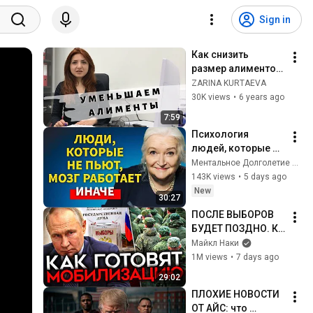
Sign in
Как снизить 
размер алиментов 
?
ZARINA KURTAEVA
30K views
•
6 years ago
7:59
Психология 
людей, которые НЕ 
пьют алкоголь 
Ментальное Долголетие and 2 more
(согласно 
143K views
•
5 days ago
нейронауке) | 
New
30:27
Татьяна 
ПОСЛЕ ВЫБОРОВ 
Черниговская
БУДЕТ ПОЗДНО. К 
мобилизации всё 
Майкл Наки
готово
1M views
•
7 days ago
29:02
ПЛОХИЕ НОВОСТИ 
ОТ АЙС: что 