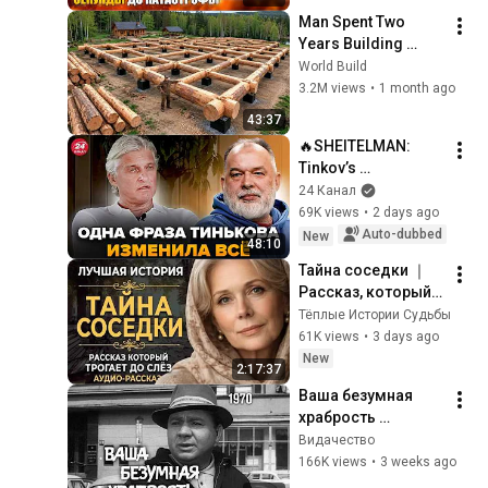
Октября 1984?
Man Spent Two 
Years Building 
HUGE Wooden 
World Build
House for his 
3.2M views
•
1 month ago
Family | Start to 
43:37
Finish by 
🔥SHEITELMAN: 
@bjornbrenton
Tinkov’s 
SENSATIONAL 
24 Канал
admission BREAKS 
69K views
•
2 days ago
the internet. Here is 
Auto-dubbed
New
48:10
WHY Wildberries 
Тайна соседки ｜ 
was BOMBED
Рассказ, который 
трогает до 
Тёплые Истории Судьбы
глубины души. 
61K views
•
3 days ago
Очень сильная 
New
2:17:37
история ｜ Аудио 
Ваша безумная 
рассказ.
храбрость 
(короткометражн
Видачество
ый фильм, 1970)
166K views
•
3 weeks ago