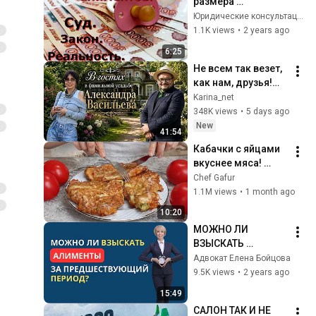
размера 
алиментов.Суд, 
Юридические консультации от А до Я
Закон и 
1.1K views
•
2 years ago
Реальность.
6:25
Не всем так везет, 
как нам, друзья!
Мы в фамильном 
Karina_net
поместье  
348K views
•
5 days ago
Александра 
New
41:54
Васильева в Литве 
Кабачки с яйцами 
.
вкуснее мяса! 
Мало кто знает 
Chef Gafur
секрет! Бабушка 
1.1M views
•
1 month ago
научила готовить 
10:20
рецепт за 15 минут
МОЖНО ЛИ 
ВЗЫСКАТЬ 
АЛИМЕНТЫ ЗА 
Адвокат Елена Бойцова
ПРЕДШЕСТВУЮЩИ
9.5K views
•
2 years ago
Й ПЕРИОД?
15:49
САЛОН ТАК И НЕ 