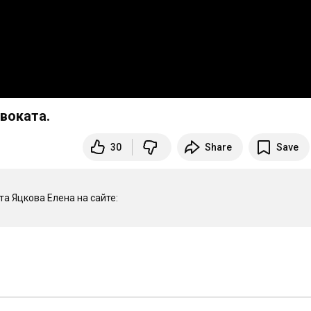
воката.
30
Share
Save