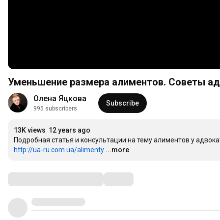
Уменьшение размера алиментов. Советы ад
Олена Яцкова
Subscribe
995 subscribers
13K views
12 years ago
http://ua-ru.com.ua/alimenty
...more
Comments