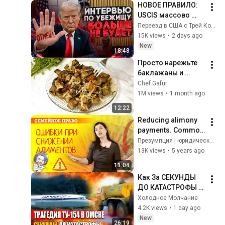
НОВОЕ ПРАВИЛО: 
USCIS массово 
отменяет 
Переезд в США с Трей Консалтинг
интервью по 
15K views
•
2 days ago
убежищу
New
18:48
Просто нарежьте 
баклажаны и 
добавьте 1 яйцо! 
Chef Gafur
Минимум Масла! 
1M views
•
1 month ago
Баклажаны Как 
12:22
ГРИБЫ и ВКУСНЕЕ 
Reducing alimony 
мяса!
payments. Common 
mistakes payers 
Презумпция | юридический канал
make when seeking 
13K views
•
5 years ago
alimony reductions 
11:04
in court.
Как За СЕКУНДЫ 
ДО КАТАСТРОФЫ 
Диспетчер 
Холодное Молчание
Погубил Рейс Из 
4.2K views
•
1 day ago
Краснодара 11 
New
26:19