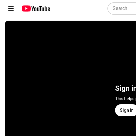
Sign i
This helps
Sign in