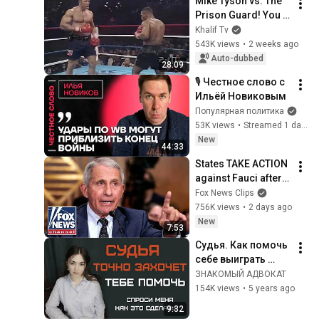
Mike Tyson vs. The 
Prison Guard! You 
won't forget this…
Khalif Tv
543K views
•
2 weeks ago
Auto-dubbed
28:09
🎙️ Честное слово с 
Ильёй Новиковым
Популярная политика
53K views
•
Streamed 1 day ago
New
44:33
States TAKE ACTION 
against Fauci after 
explosive Senate 
Fox News Clips
hearing
756K views
•
2 days ago
New
7:53
Судья. Как помочь 
себе выиграть 
судебный спор. 
ЗНАКОМЫЙ АДВОКАТ
Лайфхак от 
154K views
•
5 years ago
адвоката. 
9:32
Психология судьи.