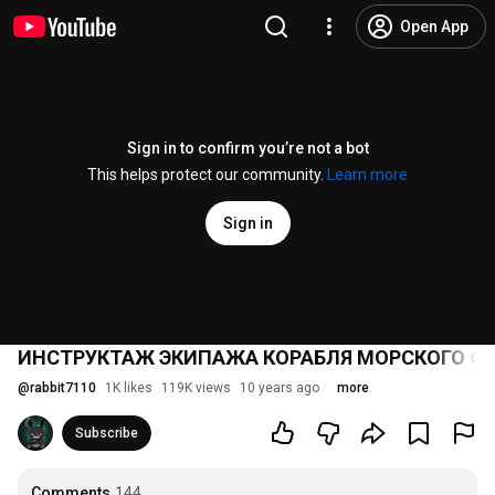
Open App
Sign in to confirm you’re not a bot
This helps protect our community.
Learn more
Sign in
ИНСТРУКТАЖ ЭКИПАЖА КОРАБЛЯ МОРСКОГО Ф
@
rabbit7110
1K likes
119K views
10 years ago
more
Subscribe
Comments
144