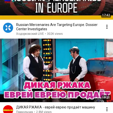
17:42
Russian Mercenaries Are Targeting Europe. Dossier
Center Investigates
Ходорковский LIVE
•
302K views
19:21
ДИКАЯ РЖАКА - еврей еврею продаёт машину
Прикольчик
•
2.8M views