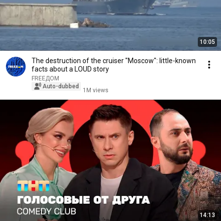
10:05
The destruction of the cruiser "Moscow": little-known
facts about a LOUD story
FREEДOM
Auto-dubbed
1M views
14:13