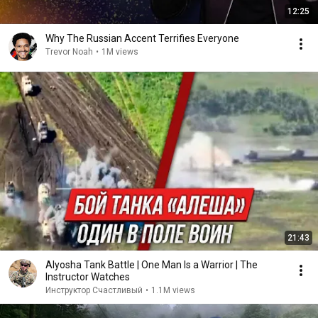
12:25
Why The Russian Accent Terrifies Everyone
Trevor Noah
•
1M views
21:43
Alyosha Tank Battle | One Man Is a Warrior | The
Instructor Watches
Инструктор Счастливый
•
1.1M views