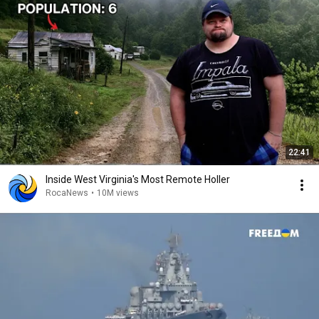
22:41
Inside West Virginia's Most Remote Holler
RocaNews
•
10M views