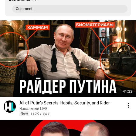
Comment...
41:22
All of Putin’s Secrets: Habits, Security, and Rider
Навальный LIVE
New
830K views