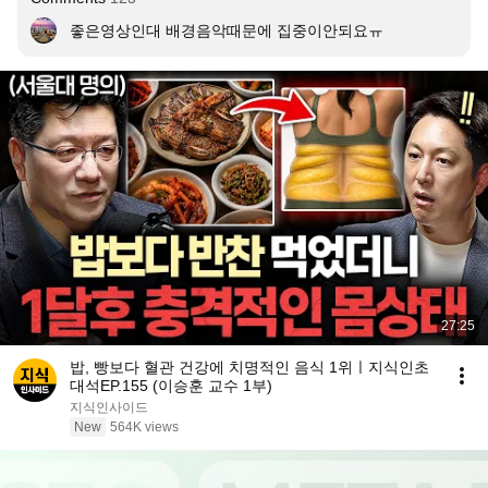
좋은영상인대 배경음악때문에 집중이안되요ㅠ
27:25
밥, 빵보다 혈관 건강에 치명적인 음식 1위ㅣ지식인초
대석EP.155 (이승훈 교수 1부)
지식인사이드
New
564K views