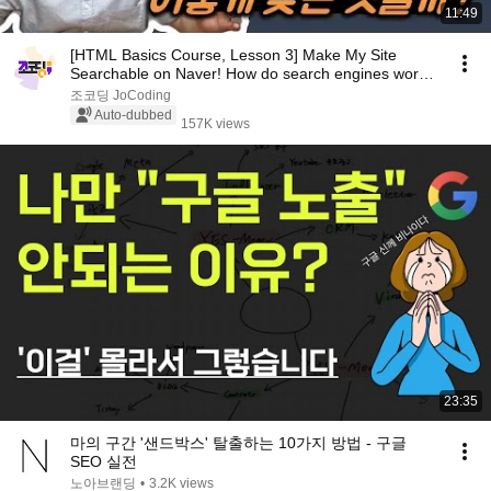
11:49
[HTML Basics Course, Lesson 3] Make My Site
Searchable on Naver! How do search engines work?
What...
조코딩 JoCoding
Auto-dubbed
157K views
23:35
마의 구간 '샌드박스' 탈출하는 10가지 방법 - 구글
SEO 실전
노아브랜딩
•
3.2K views