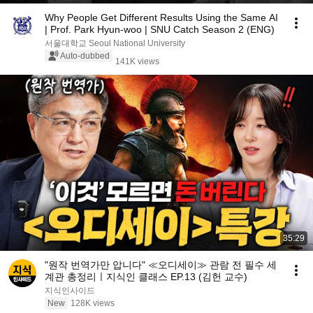
Why People Get Different Results Using the Same AI
| Prof. Park Hyun-woo | SNU Catch Season 2 (ENG)
서울대학교 Seoul National University
Auto-dubbed
141K views
35:29
"원작 번역가만 압니다" ≪오디세이≫ 관람 전 필수 세
계관 총정리ㅣ지식인 클래스 EP.13 (김헌 교수)
지식인사이드
New
128K views