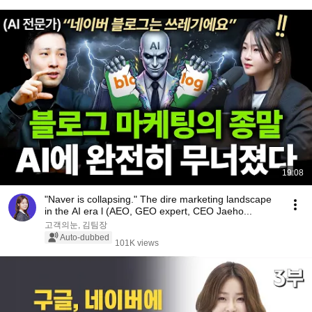
19:08
"Naver is collapsing." The dire marketing landscape
in the AI ​​era l (AEO, GEO expert, CEO Jaeho...
고객의눈, 김팀장
Auto-dubbed
101K views