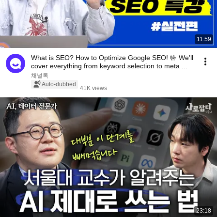
11:59
What is SEO? How to Optimize Google SEO! 🤟 We'll
cover everything from keyword selection to meta ...
채널톡
Auto-dubbed
41K views
23:18