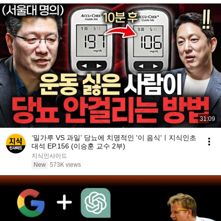
31:09
‘밀가루 VS 과일’ 당뇨에 치명적인 '이 음식'ㅣ지식인초
대석 EP.156 (이승훈 교수 2부)
지식인사이드
New
573K views