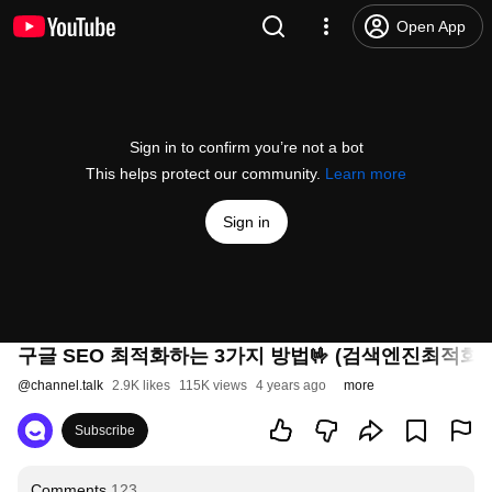
Open App
Sign in to confirm you’re not a bot
This helps protect our community.
Learn more
Sign in
구글 SEO 최적화하는 3가지 방법🤟 (검색엔진최적화)
@
channel.talk
2.9K likes
115K views
4 years ago
more
Subscribe
Comments
123