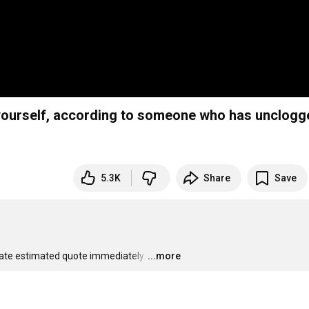
 yourself, according to someone who has unclogg
5.3K
Share
Save
urate estimated quote immediately.
…
...more