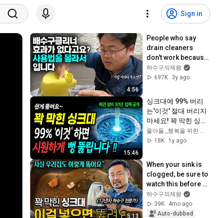
Sign in
People who say 
drain cleaners 
don't work because 
they don't know how 
하수구의제왕
to use them. This 
697K
3y ago
will unclo...
4:56
싱크대에 99% 버리
는'이것' 절대 버리지 
마세요! 꽉 막힌 싱크
대 개수대 폭포처럼 
울아들 _행복을 위한 빛나는 지혜
뚫려요..
18K
1y ago
15:46
When your sink is 
clogged, be sure to 
watch this before 
calling a company; 
하수구의제왕
it saves you money. 
39K
4mo ago
Ho...
Auto-dubbed
5:13