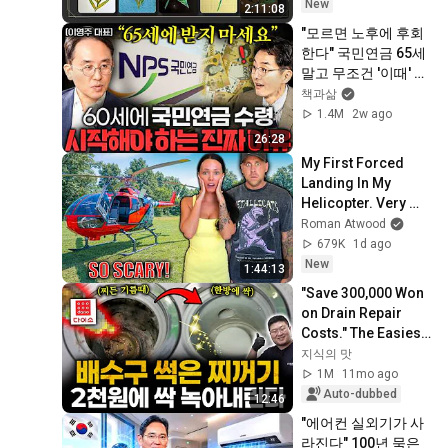
하지 마세요🧿절대 
New
2:11:08
우연이 아닙니다🚫금
"모르면 노후에 후회
전•일•학업•관계까지 
한다" 국민연금 65세 
몽땅💥)
말고 무조건 '이때' 받
으세요ㅣ Ep. 책과사
책과삶
람 123 (이영주 대표 
1.4M
2w ago
1부)
26:28
My First Forced 
Landing In My 
Helicopter. Very 
Scary Experience 
Roman Atwood
But Everyone Is 
679K
1d ago
Safe! Needs FIxed!
New
1:44:13
"Save 300,000 Won 
on Drain Repair 
Costs." The Easiest 
Way to Remove 10 
지식의 맛
Years of Grease 
1M
11mo ago
and Odors ...
Auto-dubbed
12:46
"에어컨 실외기가 사
라진다" 100년 묵은 