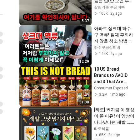
뚫는 법(안 보면 후회
합니다)
살림기준 부산아빠
105K
2y ago
5:37
아파트 싱크대 하수
구 역류! 절대 후회하
지 않을 청소 방법 공
개! (95화) | 하수구공
하수구공식티비
식TV📺
144K
4y ago
12:29
10 US Bread 
Brands to AVOID 
and 3 That Are 
Actually Safe
Consumer Exposed
3.2M
1mo ago
31:08
[타로] 🚨지금 이 영상
이 뜬 이유❗️ 이 영상이 
나타났다면 제발 그
냥 넘기지 마세요⚠️ 
타로혜윰
(feat.이 메시지 무시
85K
2d ago