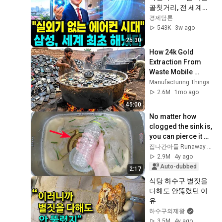
골칫거리, 전 세계가 
헤매던 걸 한국이 뚫
경제담론
어낸 방법
543K
3w ago
25:30
How 24k Gold 
Extraction From 
Waste Mobile 
Phones | Incredible 
Manufacturing Things
Old Used Mobile 
2.6M
1mo ago
Recycling Process 
45:00
No matter how 
clogged the sink is, 
you can pierce it 
right away with just 
집나간아들 Runaway Son
one plastic bottle!
2.9M
4y ago
Auto-dubbed
2:17
식당 하수구 별짓을 
다해도 안뚫렸던 이
유
하수구의제왕
3.5M
4y ago