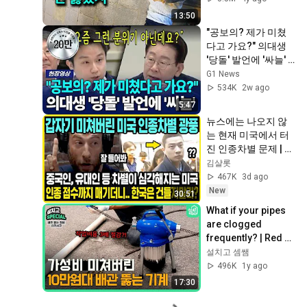
13:50
"공보의? 제가 미쳤
다고 가요?" 의대생 
'당돌' 발언에 '싸늘'  
[G1현장영상]
G1 News
534K
2w ago
5:47
뉴스에는 나오지 않
는 현재 미국에서 터
진 인종차별 문제 | 인
종차별 속 한국인들
김샬롯
을 바라보는 미국인
467K
3d ago
들의 생각은? | 한국
New
30:51
과 일본, 중국의 차이
What if your pipes 
점과 특징 | 미국 현지 
are clogged 
반응
frequently? | Red 
Goldfish Spin 
설치고 셈쌤
Shark, a 100,000 
496K
1y ago
won drain 
17:30
unclogg...