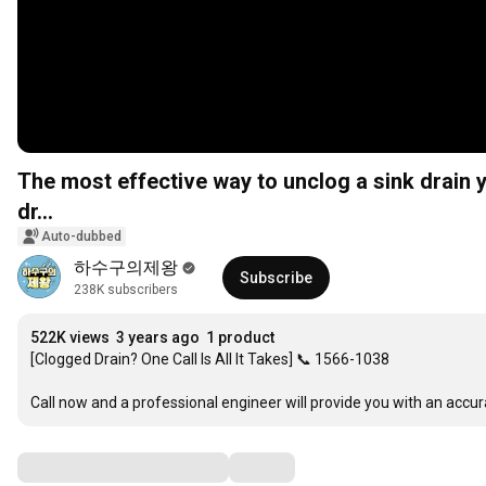
The most effective way to unclog a sink drain
dr...
Auto-dubbed
하수구의제왕
Subscribe
238K subscribers
522K views
3 years ago
1 product
[Clogged Drain? One Call Is All It Takes] 📞 1566-1038

Call now and a professional engineer will provide you with an acc
Comments