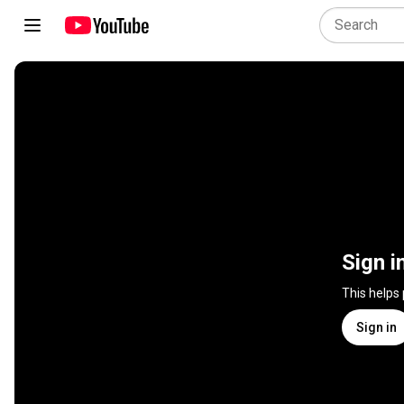
Sign i
This helps
Sign in