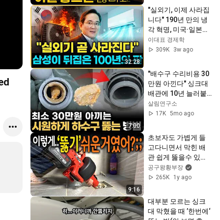
"실외기, 이제 사라집
니다" 190년 만의 냉
각 혁명, 미국·일본이 
못 푼 걸 삼성이 해냈
이대표 경제학
습니다
309K
3w ago
32:28
"배수구 수리비용 30
ed
만원 아낀다" 싱크대
배관에 10년 늘러붙
은 기름 때, 막힌 배수
살림연구소
구 뚫는 가장 쉬운 방
17K
5mo ago
법. 다이소 3,000원으
7:00
로 배관 속 막힌 기름 
초보자도 가볍게 들
덩어리까지 뻥 뚫는
고다니면서 막힌 배
다
관 쉽게 뚫을수 있게 
해주는 오토피드 배
공구왕황부장
수관 청소기!? 스킬 
265K
1y ago
skill 【🤴Ep.459】
9:16
대부분 모르는 싱크
대 막혔을 때 ’한번에‘ 