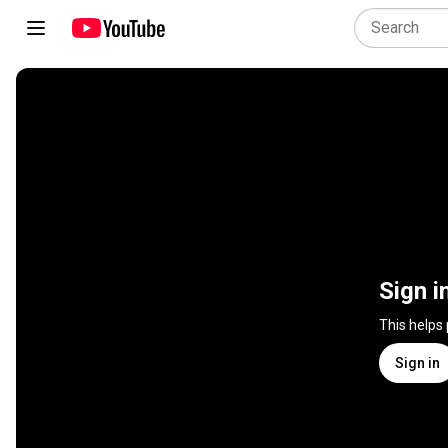
Sign i
This helps
Sign in