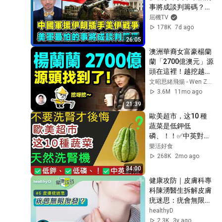
AQ Bio Technology Group Limited
事將成談判籌碼？｜
BB皮膚敏感好煩惱 搽咩都冇
解放軍肩托式導彈入
屈機TV
用點算好？
32
伊朗，特朗普怕了警
178K
7d ago
AQ Bio Technology Group Limited
告中國，西方規避軸
26:05
心究竟是甚麼？【屈
十年用家感激AQ 舒緩病母生
澳洲華裔女富豪楊蘭
機小世界 EP251】
蛇痛楚
33
蘭「2700億澳元」源
AQ Bio Technology Group Limited
頭在這裡！越挖越有
大瓜【文昭思緒飛揚
文昭思緒飛揚 - Wen Zhao Studio
如何減少小孩不停病
471期】
3.6M
11mo ago
34
AQ Bio Technology Group Limited
21:39
床單被鋪多蟎蟲 唔想被咬冇
歐美超市，这10 種
得訓？
蔬菜是低鉀低
35
磷、！！✅中英對照
AQ Bio Technology Group Limited
採購指南！
樂活好食
從小濕疹好煩惱 止痕抗菌佢
268K
2mo ago
最好
36
34:00
AQ Bio Technology Group Limited
健康攻防｜皮膚科專
AQ改善長期鼻敏 終於一覺睡
科陳湧醫生拆解皮膚
天光
37
疣迷思：疣會無限復
AQ Bio Technology Group Limited
發？
healthyD
長期發聲致發炎 一招K.O喉
2.3K
3y ago