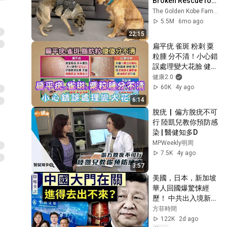
Broken Rescue for 
AQ Bio Technology Group Limited
the First Time
The Golden Kobe Family
5.5M
6mo ago
灰甲／喉嚨痛／面瘡一支搞
掂
19
22:15
AQ Bio Technology Group Limited
扁平疣 雀斑 粉刺 粟
粒腫 分不清！小心錯
鼻敏人士必讀 舒緩急救大法
誤處理變大花臉 健康
20
AQ Bio Technology Group Limited
2.0 精華
健康2.0
60K
4y ago
殺菌≠健康 可以入口的防疫產
6:14
品
21
脫疣  |  偏方脫疣不可
AQ Bio Technology Group Limited
行 陸凱兒教你預防感
7年鼻敏康復 幼女少病痛
染 | 醫健知多D
22
AQ Bio Technology Group Limited
MPWeekly明周
7.5K
4y ago
天氣潮濕 誘發濕疹
3:57
23
AQ Bio Technology Group Limited
美國，日本，新加坡
華人回國爆驚悚經
BB濕疹都用得！ 爸爸激推：
歷！ 中共出入境新規
溫和又殺菌的產品
24
已經開始實行？【圍
方菲時間
AQ Bio Technology Group Limited
爐夜話精華版】唐靖
122K
2d ago
用家激讚AQ 改善口罩肌 效果