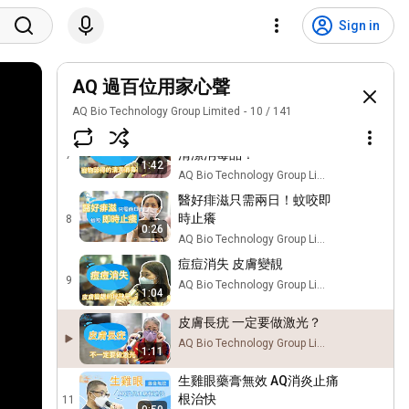
賣到斷市的濕紙巾
Sign in
5
AQ Bio Technology Group Limited
0:40
兩日即好 有AQ痱滋無煩惱
AQ 過百位用家心聲
6
AQ Bio Technology Group Limited
0:25
AQ Bio Technology Group Limited
10
/
141
13年用家分享： 寵物舔得的
清潔消毒品！
7
1:42
AQ Bio Technology Group Limited
醫好痱滋只需兩日！蚊咬即
時止癢
8
0:26
AQ Bio Technology Group Limited
痘痘消失 皮膚變靚
9
AQ Bio Technology Group Limited
1:04
皮膚長疣 一定要做激光？
AQ Bio Technology Group Limited
1:11
生雞眼藥膏無效 AQ消炎止痛
根治快
11