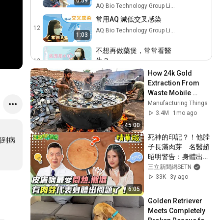
0:59
AQ Bio Technology Group Limited
常用AQ 減低交叉感染
12
AQ Bio Technology Group Limited
1:03
不想再做藥煲，常常看醫
生？
13
1:34
AQ Bio Technology Group Limited
How 24k Gold 
Extraction From 
傷口癒合理想 消除全身敏感
Waste Mobile 
14
AQ Bio Technology Group Limited
2:41
Phones | Incredible 
Manufacturing Things
Old Used Mobile 
3.4M
1mo ago
醫生推介使用AQ 不再敏感
Recycling Process 
45:00
15
AQ Bio Technology Group Limited
1:25
死神的印記？！他脖
觸到病
子長滿肉芽　名醫趙
消滅滿面痘痘
昭明警告：身體出大
16
AQ Bio Technology Group Limited
事了｜三立新聞網 
三立新聞網SETN
SETN.com
33K
3y ago
去除塵埃螨蟲 鼻敏半年康復
17
6:05
AQ Bio Technology Group Limited
Golden Retriever 
Meets Completely 
喉嚨劇痛點算好?
18