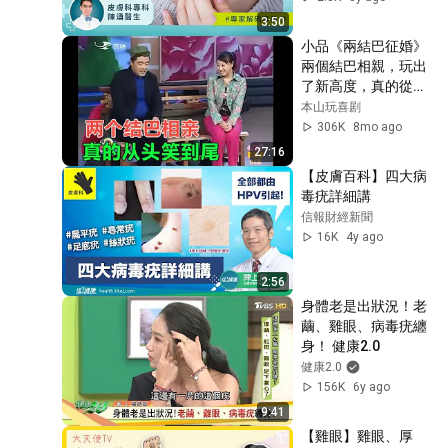
嚨痛
38
3:50
AQ Bio Technology Group Limited
小品《兩結巴征婚》
酒精消毒太頻手脫皮！ 轉用
兩個結巴相親，玩出
AQ溫和不傷手
了新高度，真的從頭
39
笑到尾
本山玩喜剧
AQ Bio Technology Group Limited
306K
8mo ago
失聲苦尋無良方 一噴AQ喉嚨
27:16
妥
40
【皮膚百科】四大病
AQ Bio Technology Group Limited
毒疣詳細講
餐具殘留細菌多！病從口入
信報財經新聞
莫輕忽
41
16K
4y ago
AQ Bio Technology Group Limited
鼻敏困擾生活 隨身一支AQ減
2:56
痛楚
42
身體老是出狀況！老
AQ Bio Technology Group Limited
繭、雞眼、病毒疣纏
十年用家真情分享 感激AQ舒
身！ 健康2.0
緩病母痛楚
43
健康2.0
156K
6y ago
AQ Bio Technology Group Limited
9:41
BB皮膚敏感好煩惱 搽咩都
冇用點算好？
【雞眼】雞眼、厚
44