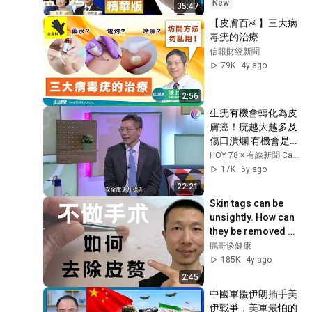
遠 Jason 薇羽 方菲
New
35:47
比名牌化妝品好！
25
【皮膚百科】三大病
AQ Bio Technology Group Limited
毒疣的治療
頭油頭瘡多 類固醇無效
信報財經新聞
26
AQ Bio Technology Group Limited
79K
4y ago
擦傷不用怕！遊山玩水必備
2:56
法寶是它？！
27
生疣有機會轉化為皮
AQ Bio Technology Group Limited
膚癌！疣越大越多及
傷口潰爛 有機會是輪
誤食洗手液失聲 靠AQ救回一
狀細胞皮膚癌－Fit 
命
HOY 78 × 有線新聞 Cable News
28
開有條路 EP372 - 香
17K
5y ago
AQ Bio Technology Group Limited
港開電視
22:21
酒精濕紙巾易致敏！
29
Skin tags can be 
AQ Bio Technology Group Limited
unsightly. How can 
they be removed 
十年用家真情分享 生活為何
without surgery?
鹏哥谈健康
離不開AQ
30
185K
4y ago
AQ Bio Technology Group Limited
2:45
AQ守護幼兒健康 教師大讚愛
中國軍援伊朗插手美
心企業
31
伊戰爭，美軍最怕的