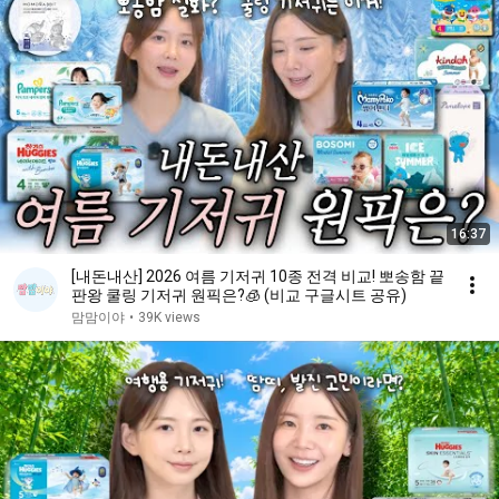
16:37
[내돈내산] 2026 여름 기저귀 10종 전격 비교! 뽀송함 끝
판왕 쿨링 기저귀 원픽은?🧊 (비교 구글시트 공유)
맘맘이야
•
39K views