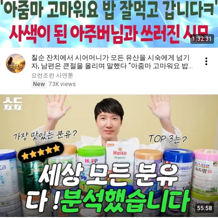
1:32:31
칠순 잔치에서 시어머니가 모든 유산을 시숙에게 넘기
자, 남편은 큰절을 올리며 말했다 “아줌마 고마워요 밥
잘먹고 갑니다ㅋ” 그 말에 시어머니는 쓰러졌다
요런조런 사연툰
New
73K views
55:58