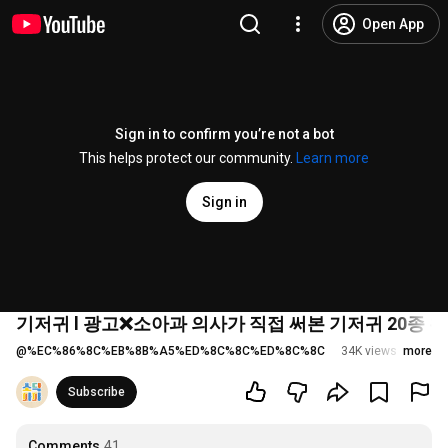
Open App
Sign in to confirm you’re not a bot
This helps protect our community.
Learn more
Sign in
기저귀 l 광고❌소아과 의사가 직접 써본 기저귀 20종 완
@
%EC%86%8C%EB%8B%A5%ED%8C%8C%ED%8C%8C
34K views
more
9 mont
Subscribe
Comments
41