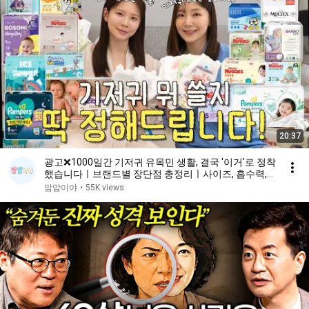
20:37
광고❌1000일간 기저귀 유목민 생활, 결국 '이거'로 정착
했습니다ㅣ브랜드별 장단점 총정리ㅣ사이즈, 흡수력,
가격 다 따져본 '찐' 추천템ㅣ인생 기저귀 TOP 3 ㅣ밤기
맘맘이야
•
55K views
저귀 탑티어