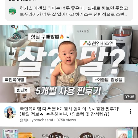
하기스 에센셜 의미는 너무 좋은데… 실제로 써보면 두껍고 
보푸라기가 너무 잘 일어나고 하기스는 전반적으로 소변냄
새가 많이나요. 네이처메이드 일반 밤부 썸머 전부다 ㅠ 하
루에 15개이상 쓰게되요 냄새때문에 묵직하지 않아도 그냥 
무조건 갈게되더라구요. 차라리 예민아가들은 킨도 베베가
드 추천이고, 이거저거 써보고 저는 팸퍼스 터치오브네이
처로 정착 했어요 ㅎㅎ 진짜 육아 하시는 분이 분유뿐만 아
니라 기저귀도 리뷰해주시니 뭔가 신뢰가 상승하네요 ㅋㅋ
ㅋ

영상길이 보고 무릎탁 치고 갑니다 고생하셨습니다 👏🏻
37:35
국민육아템 다 써본 5개월차 엄마의 속시원한 찐후기!
(핫딜 정보🔥, 🥕추천여부, +외출템 및 감성템🍒)
윤채미 yoonchaemi
•
375K views