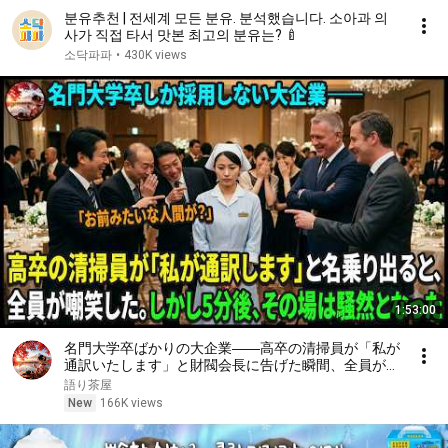
분유추천 | 전세계 모든 분유. 분석했습니다. 소아과 의
사가 직접 타서 맛본 최고의 분유는? 🍼
소닥파파
•
430K views
1:53:00
名門大学卒ばかりの大企業――高卒の清掃員が「私が
通訳いたします」と財閥会長に告げた瞬間、全員が嘲
笑した。しかし5分後、その場は静まり返った。#動
語り茶屋
エピソード#老後の物語 #家族の物語
New
166K views