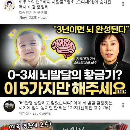
제우스의 법? 바다 사람들? 영화 [오디세이]에 숨겨진
역사 배경 총정리
조승연의 탐구생활
New
232K views
15:19
"60만명 상담하고 알았습니다" 아이 뇌 발달 결정짓는
시기에 절대 놓치면 안 되는 1가지 (신의진 교수 2부)
책과삶
•
285K views