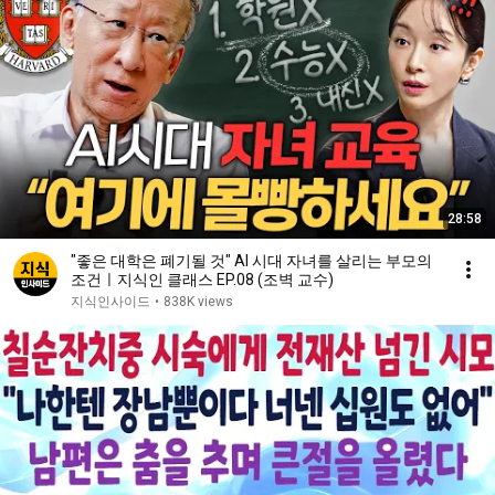
28:58
"좋은 대학은 폐기될 것" AI 시대 자녀를 살리는 부모의
조건ㅣ지식인 클래스 EP.08 (조벽 교수)
지식인사이드
•
838K views