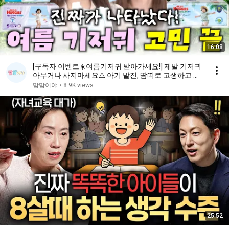
16:08
[구독자 이벤트☀️여름기저귀 받아가세요!] 제발 기저귀
아무거나 사지마세요⚠️ 아기 발진, 땀띠로 고생하고 있
다면 무조건 시청!
맘맘이야
•
8.9K views
25:52