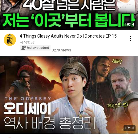
18:14
4 Things Classy Adults Never Do | Doncrates EP 15
지식한상
Auto-dubbed
327K views
17:13