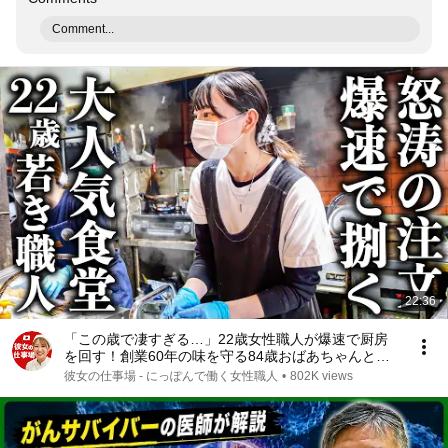
Comment...
22:36
「この歳で凄すぎる…」22歳女性職人が爆速で厨房
を回す！創業60年の味を守る84歳おばあちゃんと絶
品とり天
彼女の仕事場 - にっぽんで働く女性職人
•
802K views