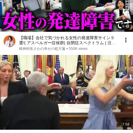
9:43
【職場】会社で気づかれる女性の発達障害サイン５
選!| アスペルガー症候群| 自閉症スペクトラム | 注意
欠如多動症 | ADHD・ASD・LD
精神科医さわの幸せの処方箋
•
550K views
7:58