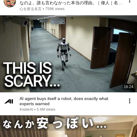
なのよ。誰も言わなかった本当の理由。｜偉人｜名言
｜言葉の力｜人生哲学｜
心を射る名言
•
759K views
16:24
AI agent buys itself a robot, does exactly what
experts warned
InsideAI
•
5.4M views