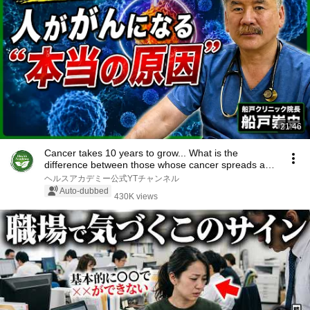
21:46
Cancer takes 10 years to grow... What is the
difference between those whose cancer spreads and
th...
ヘルスアカデミー公式YTチャンネル
Auto-dubbed
430K views