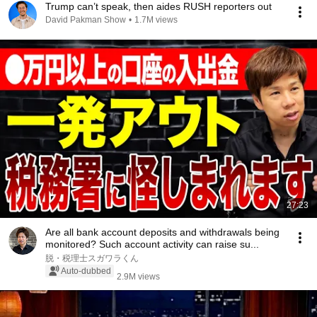
Trump can’t speak, then aides RUSH reporters out
David Pakman Show
•
1.7M views
27:23
Are all bank account deposits and withdrawals being
monitored? Such account activity can raise su...
脱・税理士スガワラくん
Auto-dubbed
2.9M views