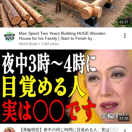
43:37
Man Spent Two Years Building HUGE Wooden
House for his Family | Start to Finish by
@bjornbrenton
World Build
•
3.6M views
31:36
【美輪明宏】夜中の同じ時間に目覚める人、実は〇〇