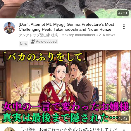
47:51
[Don't Attempt Mt. Myogi] Gunma Prefecture's Most
Challenging Peak: Takamodoshi and Nidan Runze
タンクトップ登山家 穂高 tank top mountaineer
•
21K views
Auto-dubbed
New
45:42
「お嬢様、お嫁に行ったら必ずバカのふりをしてくだ