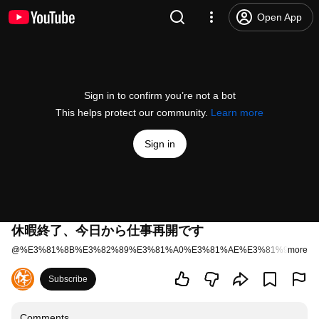
Open App
Sign in to confirm you’re not a bot
This helps protect our community.
Learn more
Sign in
休暇終了、今日から仕事再開です
@
%E3%81%8B%E3%82%89%E3%81%A0%E3%81%AE%E3%81%97%E3
more
Subscribe
Comments