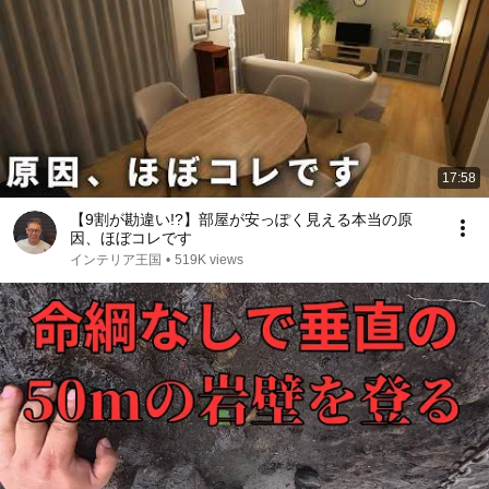
17:58
【9割が勘違い!?】部屋が安っぽく見える本当の原
因、ほぼコレです
インテリア王国
•
519K views