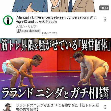
18:44
[Manga] 7 Differences Between Conversations With
High-IQ and Low-IQ People
人間のトリビア
Auto-dubbed
105K views
23:43
ラランドのニシダがあまりにも強すぎた【筋トレ未経
験の異常個体】