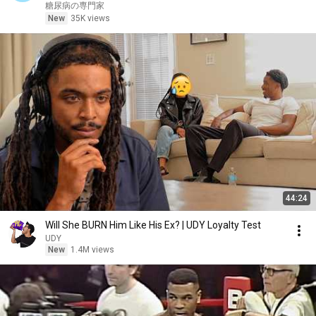
ック現役医師】
糖尿病の専門家
New
35K views
44:24
Will She BURN Him Like His Ex? | UDY Loyalty Test
UDY
New
1.4M views