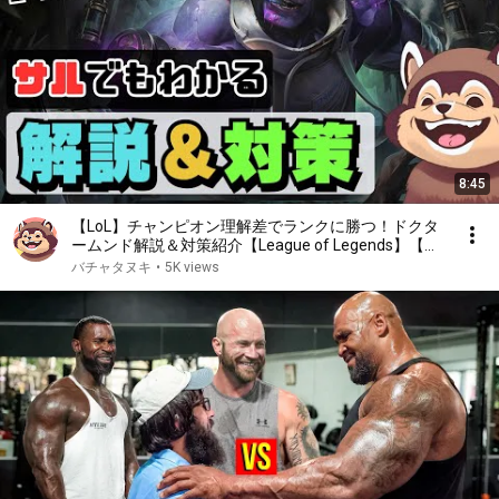
8:45
【LoL】チャンピオン理解差でランクに勝つ！ドクタ
ームンド解説＆対策紹介【League of Legends】【初
心者】
バチャタヌキ
•
5K views