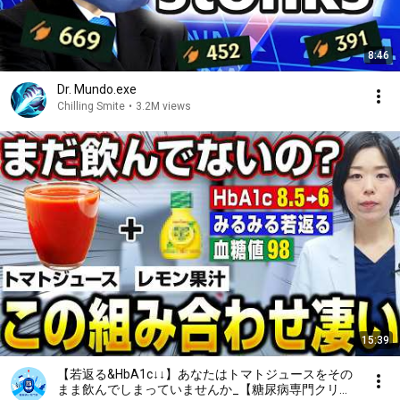
8:46
Dr. Mundo.exe
Chilling Smite
•
3.2M views
15:39
【若返る&HbA1c↓↓】あなたはトマトジュースをその
まま飲んでしまっていませんか_【糖尿病専門クリニ