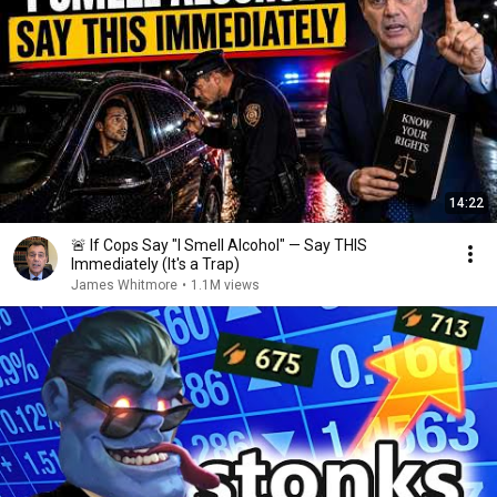
14:22
🚨 If Cops Say "I Smell Alcohol" — Say THIS
Immediately (It's a Trap)
James Whitmore
•
1.1M views