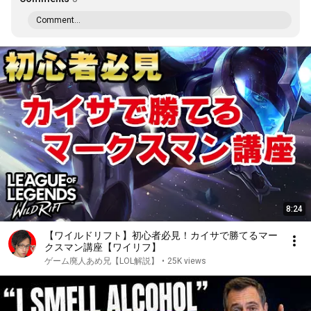
Comment...
8:24
【ワイルドリフト】初心者必見！カイサで勝てるマー
クスマン講座【ワイリフ】
ゲーム廃人あめ兄【LOL解説】
•
25K views