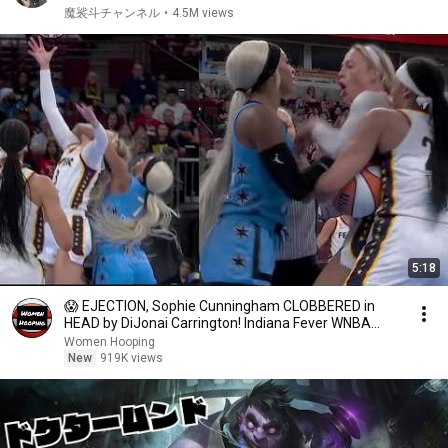
魔裟斗チャンネル
•
4.5M views
5:18
😱 EJECTION, Sophie Cunningham CLOBBERED in
HEAD by DiJonai Carrington! Indiana Fever WNBA
basketball
Women Hooping
New
919K views