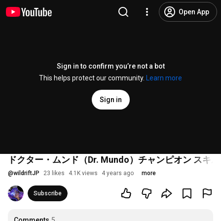
Open App
Sign in to confirm you’re not a bot
This helps protect our community.
Learn more
Sign in
ドクター・ムンド（Dr. Mundo）チャンピオン 
@
wildriftJP
23 likes
4.1K views
4 years ago
more
Subscribe
Comments
5