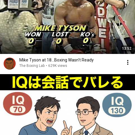
13:52
Mike Tyson at 18...Boxing Wasn't Ready
The Boxing Lab
•
629K views