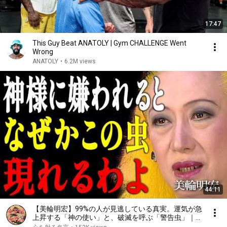
17:47
This Guy Beat ANATOLY | Gym CHALLENGE Went
Wrong
ANATOLY
•
6.2M views
44:11
【美輪明宏】99%の人が見逃している真実。運気が急
上昇する「神の使い」と、破滅を呼ぶ「警告虫」｜偉
人｜名言｜言葉の力｜人生哲学｜