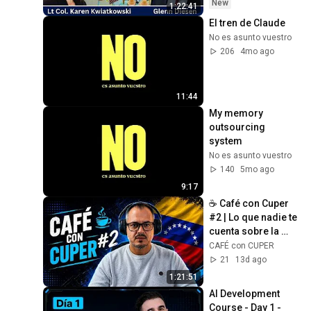
New
1:22:41
El tren de Claude
No es asunto vuestro
206
4mo ago
11:44
My memory 
outsourcing 
system
No es asunto vuestro
140
5mo ago
9:17
☕ Café con Cuper 
#2 | Lo que nadie te 
cuenta sobre la 
Venezuela de 
CAFÉ con CUPER
Maduro
21
13d ago
1:21:51
AI Development 
Course - Day 1 - 