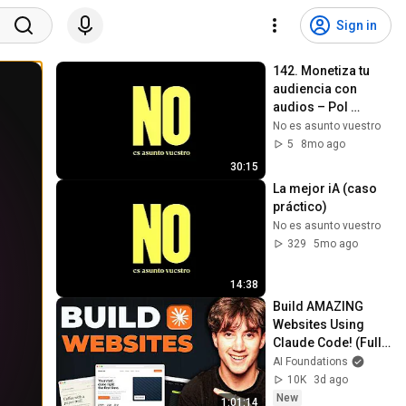
Sign in
142. Monetiza tu 
audiencia con 
audios – Pol 
Rodríguez de 
No es asunto vuestro
Mumbler
5
8mo ago
30:15
La mejor iA (caso 
práctico)
No es asunto vuestro
329
5mo ago
14:38
Build AMAZING 
Websites Using 
Claude Code! (Full 
Guide)
AI Foundations
10K
3d ago
New
1:01:14