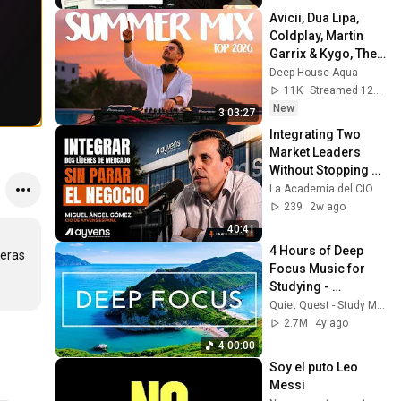
Avicii, Dua Lipa, 
Coldplay, Martin 
Garrix & Kygo, The 
Chainsmokers 
Deep House Aqua
Style - SUMMER 
11K
Streamed 12h ago
DEEP HOUSE Mix
New
3:03:27
Integrating Two 
Market Leaders 
Without Stopping 
Business | Miguel 
La Academia del CIO
Ángel Gómez 
239
2w ago
(Ayvens)
40:41
4 Hours of Deep 
eras 
Focus Music for 
Studying - 
Concentration 
Quiet Quest - Study Music
Music For Deep 
2.7M
4y ago
Thinking And Focus
4:00:00
Soy el puto Leo 
Messi