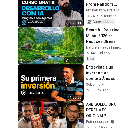
From Random 
Prompts to 
MoureDev by Brais Moure
Strategic 
240K
Streamed 1mo ago
Programming
Auto-dubbed
1:20:11
Beautiful Relaxing 
Music 2026 🌱 
Reduces Stress 
and Anxiety, Finds 
Nature's Peace Piano and Enjoy Peace
Peace of Mind
44K
3d ago
New
3:37:38
Entrevista a un 
inversor: así 
compró Álex su 
primer piso para 
Solventia PI
alquilar por 
33
2w ago
habitaciones.
1:00:38
ARE GOLDO ORO 
PERFUMES 
ORIGINAL?
Estonoesradio
50K
19h ago