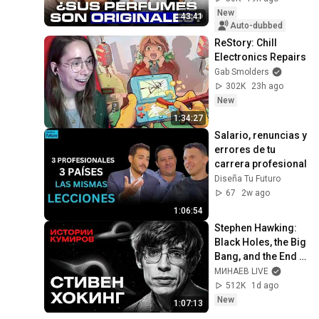
New
43:41
Auto-dubbed
ReStory: Chill 
Electronics Repairs
Gab Smolders
302K
23h ago
New
1:34:27
Salario, renuncias y 
errores de tu 
carrera profesional
Diseña Tu Futuro
67
2w ago
1:06:54
Stephen Hawking: 
Black Holes, the Big 
Bang, and the End 
of the Universe / 
МИНАЕВ LIVE
Idol Stories / 
512K
1d ago
MINAEV
New
1:07:13