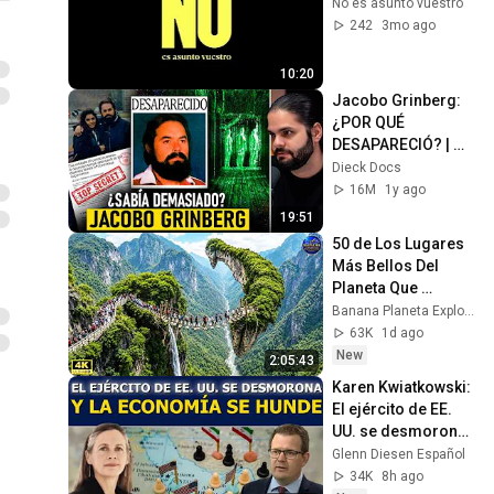
No es asunto vuestro
242
3mo ago
10:20
Jacobo Grinberg: 
¿POR QUÉ 
DESAPARECIÓ? | 
Documental
Dieck Docs
16M
1y ago
19:51
50 de Los Lugares 
Más Bellos Del 
Planeta Que 
Sorprendieron al 
Banana Planeta Exploración
Mundo | 
63K
1d ago
Documental 4K
New
2:05:43
Karen Kwiatkowski: 
El ejército de EE. 
UU. se desmorona 
y la economía se 
Glenn Diesen Español
hunde
34K
8h ago