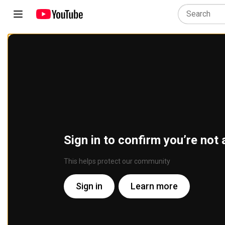
Sign in to confirm you’re not 
This helps protect our community
Sign in
Learn more