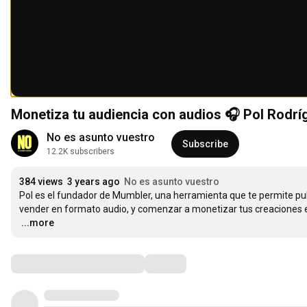
Monetiza tu audiencia con audios 🎧 Pol Rodri
No es asunto vuestro
Subscribe
12.2K subscribers
384 views
3 years ago
No es asunto vuestro
Pol es el fundador de Mumbler, una herramienta que te permite publ
…
...more
Comments