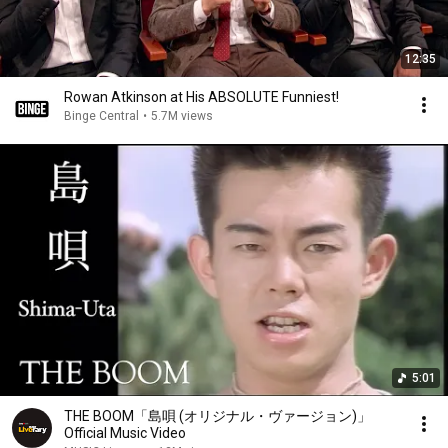
12:35
Rowan Atkinson at His ABSOLUTE Funniest!
Binge Central
•
5.7M views
5:01
THE BOOM「島唄 (オリジナル・ヴァージョン)」
Official Music Video