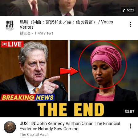
5:22
島唄（詞曲：宮沢和史／編：信長貴富） / Voces
Veritas
耕友会
•
1.4M views
53:57
JUST IN: John Kennedy Vs Ilhan Omar: The Financial
Evidence Nobody Saw Coming
The Capitol Vault