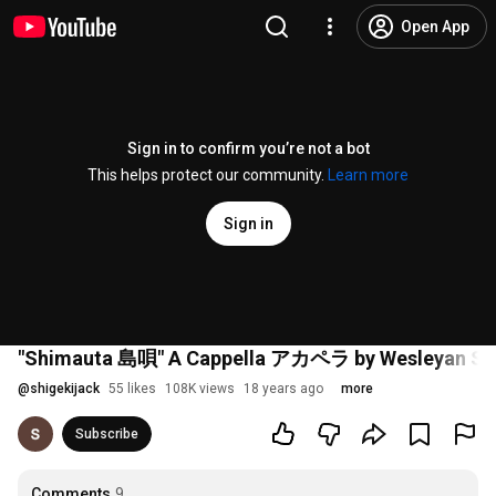
Open App
Sign in to confirm you’re not a bot
This helps protect our community.
Learn more
Sign in
"Shimauta 島唄" A Cappella アカペラ by Wesleyan Sp
@
shigekijack
55 likes
108K views
18 years ago
more
Subscribe
Comments
9