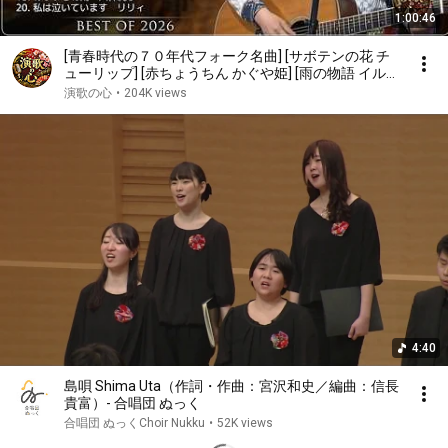
1:00:46
[青春時代の７０年代フォーク名曲] [サボテンの花 チ
ューリップ] [赤ちょうちん かぐや姫] [雨の物語 イル
カ] [落陽 よしだたくろう] [精霊流し グレープ] [ささや
演歌の心
•
204K views
かなこの人生 風]他
4:40
島唄 Shima Uta（作詞・作曲：宮沢和史／編曲：信長
貴富）- 合唱団 ぬっく
合唱団 ぬっくChoir Nukku
•
52K views