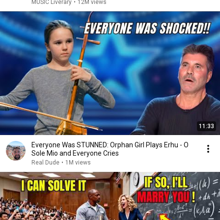
MUSIC Liverary
•
12M views
11:33
Everyone Was STUNNED: Orphan Girl Plays Erhu - O
Sole Mio and Everyone Cries
Real Dude
•
1M views