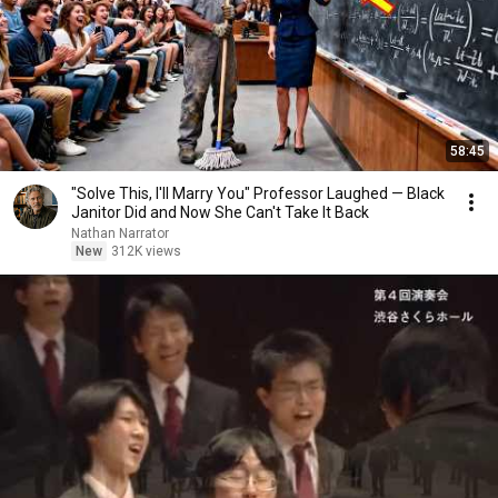
58:45
"Solve This, I'll Marry You" Professor Laughed — Black
Janitor Did and Now She Can't Take It Back
Nathan Narrator
New
312K views