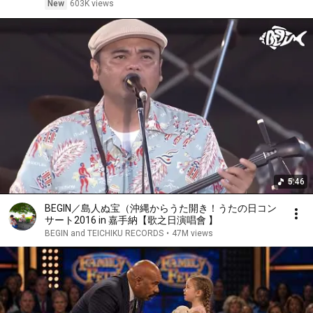
New
603K views
5:46
BEGIN／島人ぬ宝（沖縄からうた開き！うたの日コン
サート2016 in 嘉手納【歌之日演唱會 】
BEGIN and TEICHIKU RECORDS
•
47M views