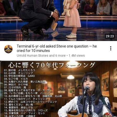
29:23
Terminal 6-yr-old asked Steve one question — he
cried for 10 minutes
Untold Human Stories and 6 more
•
1.4M views