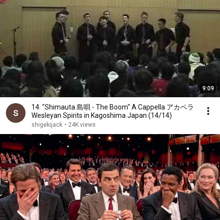
9:09
14. "Shimauta 島唄 - The Boom" A Cappella アカペラ
Wesleyan Spirits in Kagoshima Japan (14/14)
shigekijack
•
24K views