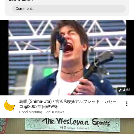
Comment...
4:58
島唄 (Shima-Uta) / 宮沢和史&アルフレッド・カセー
ロ @2002年日韓W杯
Good Morning
•
221K views