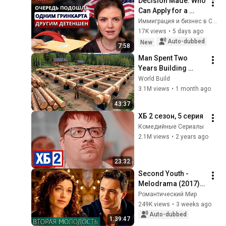
Decision Made: Who 
Can Apply for a 
Green Card Starting 
Иммиграция и бизнес в США с Olena Manilich
August 1. Airport 
17K views
•
5 days ago
Detentions. 
Auto-dubbed
New
7:58
Immigration ...
Man Spent Two 
Years Building 
HUGE Wooden 
World Build
House for his 
3.1M views
•
1 month ago
Family | Start to 
43:37
Finish by 
ХБ 2 сезон, 5 серия
@bjornbrenton
Комедийные Сериалы
2.1M views
•
2 years ago
23:32
Second Youth - 
Melodrama (2017) / 
The Last Youth
Романтический Мир
249K views
•
3 weeks ago
Auto-dubbed
1:39:47