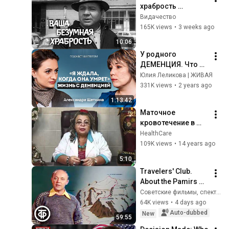
храбрость 
(короткометражн
Видачество
ый фильм, 1970)
165K views
•
3 weeks ago
10:06
У родного 
ДЕМЕНЦИЯ. Что 
делать? Признаки, 
Юлия Леликова | ЖИВАЯ
стадии и лечение 
331K views
•
2 years ago
деменции. 
1:13:42
Александра 
Маточное 
Щеткина / 
кровотечение в 
ШЕПОТОМ
пременапаузе
HealthCare
109K views
•
14 years ago
5:10
Travelers' Club. 
About the Pamirs 
(1983)
Советские фильмы, спектакли и телепередачи
64K views
•
4 days ago
Auto-dubbed
New
59:55