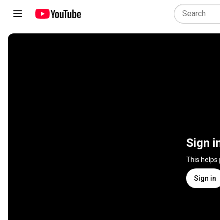
Sign i
This helps
Sign in