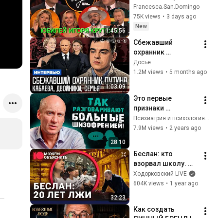
Крутого 01.08.2026
Francesca.San.Domingo
75K views
•
3 days ago
New
1:45:56
Сбежавший 
охранник 
президента. 
Досье
Кабаева. Семья. 
1.2M views
•
5 months ago
Дворцы. 
1:03:09
Безопасность | 
Это первые 
Интервью
признаки 
ШИЗОФРЕНИИ! / 
Психиатрия и психология, клиника Шмиловича Ре-Альт
Как вовремя 
7.9M views
•
2 years ago
распознать 
28:10
ПСИХИЧЕСКИЕ 
Беслан: кто 
расстройства?
взорвал школу. 
Главная тайна 
Ходорковский LIVE
Кремля. Матери 
604K views
•
1 year ago
против Путина / 
32:23
МОЖЕМ 
Как создать 
ОБЪЯСНИТЬ