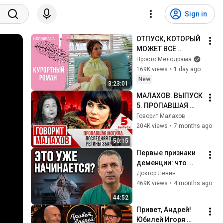
Sign in
ОТПУСК, КОТОРЫЙ 
МОЖЕТ ВСЁ 
ИЗМЕНИТЬ! 
Просто Мелодрама
Курортный роман. 
169K views
•
1 day ago
Все серии
New
3:23:01
МАЛАХОВ. ВЫПУСК 
5. ПРОПАВШАЯ 
МОГИЛА. 
Говорит Малахов
ПОСЛЕДНЯЯ 
204K views
•
7 months ago
ТАЙНА РЕГИНЫ 
50:15
ЗБАРСКОЙ
Первые признаки 
деменции: что 
нельзя 
Доктор Левин
игнорировать 
469K views
•
4 months ago
после 50 лет. 6 
44:52
Тревожных 
Привет, Андрей! 
признаков.
Юбилей Игоря 