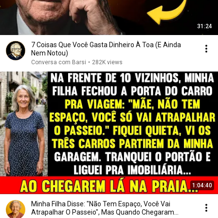
31:24
7 Coisas Que Você Gasta Dinheiro À Toa (E Ainda
Nem Notou)
Conversa com Barsi
•
282K views
1:04:40
Minha Filha Disse: "Não Tem Espaço, Você Vai
Atrapalhar O Passeio", Mas Quando Chegaram...