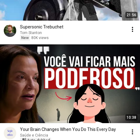
21:56
Supersonic Trebuchet
Tom Stanton
New
80K views
10:38
Your Brain Changes When You Do This Every Day
Saúde e Ciência