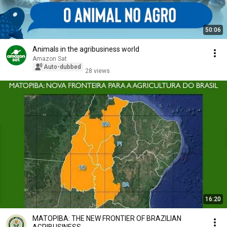
50:06
Animals in the agribusiness world
Amazon Sat
Auto-dubbed
28 views
16:20
MATOPIBA: THE NEW FRONTIER OF BRAZILIAN