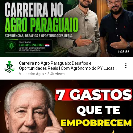
1:05:56
Carreira no Agro Paraguaio: Desafios e
Oportunidades Reais | Com Agrônomo do PY Lucas
Pazini
Vendedor Agro
•
2.4K views