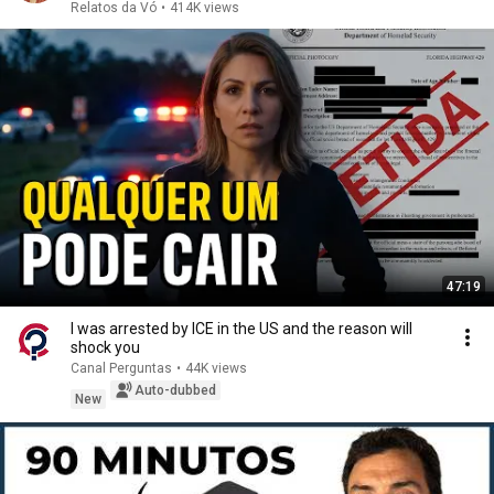
Relatos da Vó
•
414K views
47:19
I was arrested by ICE in the US and the reason will
shock you
Canal Perguntas
•
44K views
Auto-dubbed
New