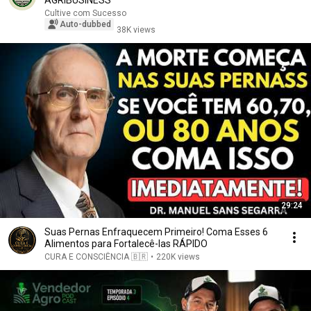
AGRIBUSINESS
Cultive com Sucesso
Auto-dubbed
38K views
29:24
Suas Pernas Enfraquecem Primeiro! Coma Esses 6
Alimentos para Fortalecê-las RÁPIDO
CURA E CONSCIÊNCIA 🇧🇷
•
220K views