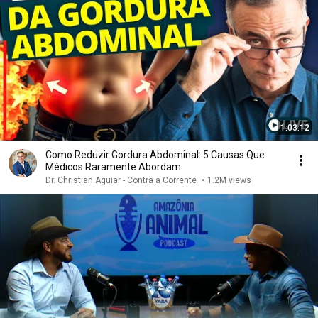
1:03:12
Como Reduzir Gordura Abdominal: 5 Causas Que
Médicos Raramente Abordam
Dr. Christian Aguiar - Contra a Corrente
•
1.2M views