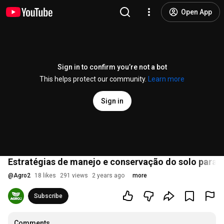
Open App
Sign in to confirm you’re not a bot
This helps protect our community.
Learn more
Sign in
Estratégias de manejo e conservação do solo para 
@
Agro2
18 likes
291 views
2 years ago
more
Subscribe
Comments