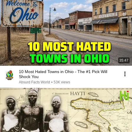
35:47
10 Most Hated Towns in Ohio - The #1 Pick Will
Shock You
Absurd Facts World
•
53K views