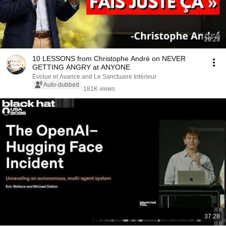
28:23
10 LESSONS from Christophe André on NEVER
GETTING ANGRY at ANYONE
Évolue et Avance and Le Sanctuaire Intérieur
Auto-dubbed
181K views
37:28