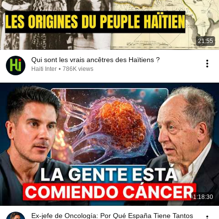
21:55
Qui sont les vrais ancêtres des Haïtiens ?
Haiti Inter
•
786K views
1:18:30
Ex-jefe de Oncología: Por Qué España Tiene Tantos