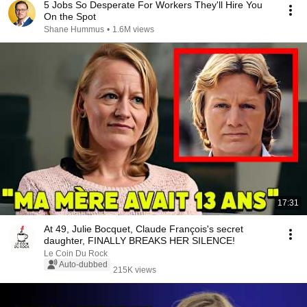
5 Jobs So Desperate For Workers They'll Hire You
On the Spot
Shane Hummus
•
1.6M views
17:31
At 49, Julie Bocquet, Claude François's secret
daughter, FINALLY BREAKS HER SILENCE!
Le Coin Du Rock
Auto-dubbed
215K views