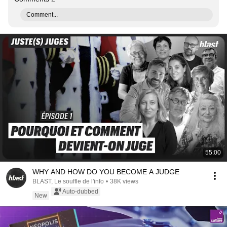
Comment...
55:00
WHY AND HOW DO YOU BECOME A JUDGE
BLAST, Le souffle de l'info
•
38K views
Auto-dubbed
New