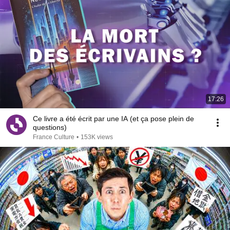
17:26
Ce livre a été écrit par une IA (et ça pose plein de
questions)
France Culture
•
153K views