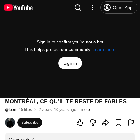
Open App
Sign in to confirm you’re not a bot
This helps protect our community.
Learn more
Sign in
MONTRÉAL, CE QU’IL TE RESTE DE FABLES
@
fbon
15 likes
252 views
10 years ago
more
Subscribe
Comments
2