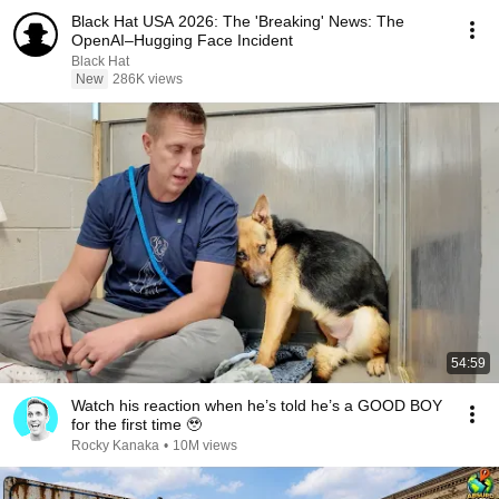
Black Hat USA 2026: The 'Breaking' News: The
OpenAI–Hugging Face Incident
Black Hat
New
286K views
54:59
Watch his reaction when he’s told he’s a GOOD BOY
for the first time 🥹
Rocky Kanaka
•
10M views