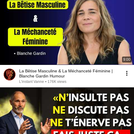
9:00
La Bêtise Masculine & La Méchanceté Féminine |
Blanche Gardin Humour
L'instant Vanne
•
176K views