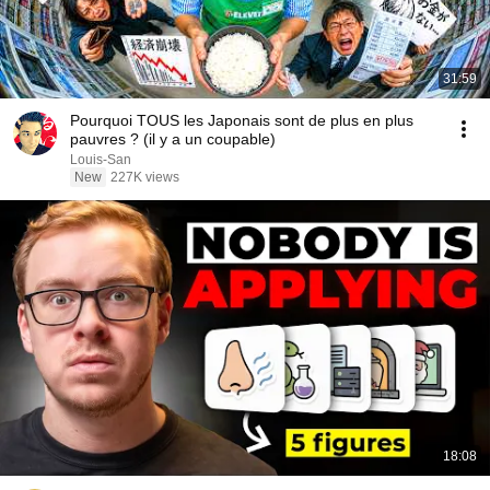
31:59
Pourquoi TOUS les Japonais sont de plus en plus
pauvres ? (il y a un coupable)
Louis-San
New
227K views
18:08