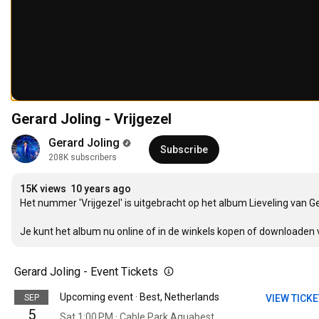
Gerard Joling - Vrijgezel
Gerard Joling
Subscribe
208K subscribers
15K views
10 years ago
Het nummer 'Vrijgezel' is uitgebracht op het album Lieveling van Ger
Je kunt het album nu online of in de winkels kopen of downloaden v
Gerard Joling - Event Tickets
Upcoming event · Best, Netherlands
SEP
VIEW TICK
5
Sat 1:00 PM · Cable Park Aquabest