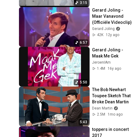
3:15
Gerard Joling - 
Maar Vanavond 
(Officiële Videoclip)
Gerard Joling
42K
12y ago
6:57
Gerard Joling - 
Maak Me Gek
JeroenIAm
1.4M
16y ago
5:50
The Bob Newhart 
Toupee Sketch That 
Broke Dean Martin
Dean Martin
2.5M
1mo ago
5:43
toppers in concert 
2017