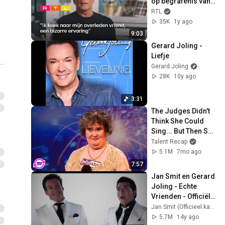
op begrafenis van 
goede vriend | Only 
RTL
Joling
35K
1y ago
9:03
Gerard Joling - 
Liefje
Gerard Joling
28K
10y ago
3:31
The Judges Didn't 
Think She Could 
Sing... But Then She 
Opened Her Mouth!
Talent Recap
5.1M
7mo ago
7:57
Jan Smit en Gerard 
Joling - Echte 
Vrienden - Officiële 
Videoclip
Jan Smit (Officieel kanaal)
5.7M
14y ago