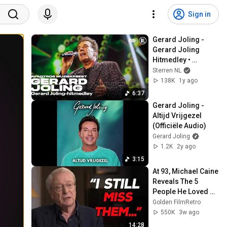
Sign in
Gerard Joling - 
Gerard Joling 
Hitmedley • 
Muziekfeest van het 
Sterren NL
Jaar 2024
138K
1y ago
6:37
Gerard Joling - 
Altijd Vrijgezel 
(Officiële Audio)
Gerard Joling
1.2K
2y ago
3:15
At 93, Michael Caine 
Reveals The 5 
People He Loved 
The Most
Golden FilmRetro
550K
3w ago
14:28