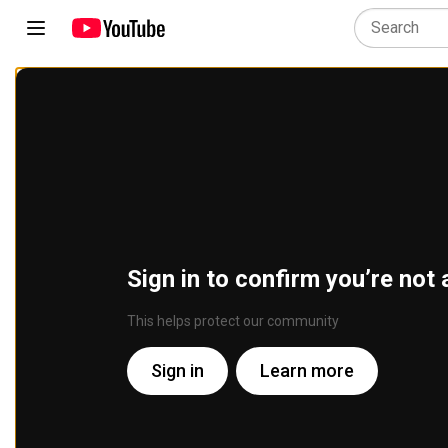
Sign in to confirm you’re not 
This helps protect our community
Sign in
Learn more