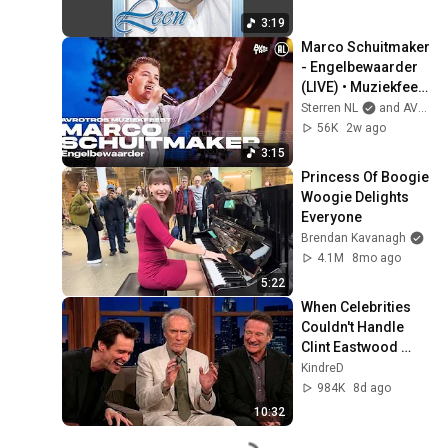
3:19
Marco Schuitmaker 
- Engelbewaarder 
(LIVE) • Muziekfeest 
op het Plein 2026
Sterren NL
and AVROTROS
56K
2w ago
3:15
Princess Of Boogie 
Woogie Delights 
Everyone
Brendan Kavanagh
4.1M
8mo ago
5:22
When Celebrities 
Couldn't Handle 
Clint Eastwood 
ZERO Filter!
KindreD
984K
8d ago
10:32