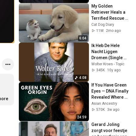
My Golden 
Retriever Heals a 
Terrified Rescue 
Kitten in Just 3 
Cat Dog Diary
Meetings!
11M
2mo ago
6:04
Ik Heb De Hele 
Nacht Liggen 
Dromen (Single 
Versie)
Wolter Kroes - Topic
345K
10y ago
4:08
If You Have Green 
Eyes — DNA Finally 
Revealed Where 
more
They Really Come 
Asian Ancestry
From
570K
3w ago
24:59
Gerard Joling 
zorgt voor feestje 