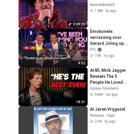
kevindeklerk20
1.8M
5y ago
3:09:29
Emotionele 
verrassing voor 
Gerard Joling op 
zijn 65e 
RTL
verjaardagsfeest | 
73K
1y ago
Only Joling
8:52
At 83, Mick Jagger 
Reveals The 5 
People He Loved 
The Most
Golden FilmRetro
546K
2w ago
18:31
Al Jaren Vrijgezel
Release - Topic
2.6K
5y ago