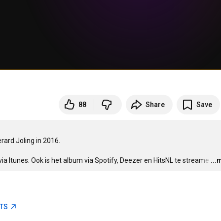
88
Share
Save
ard Joling in 2016.

ia Itunes. Ook is het album via Spotify, Deezer en HitsNL te streame
…
...
ETS