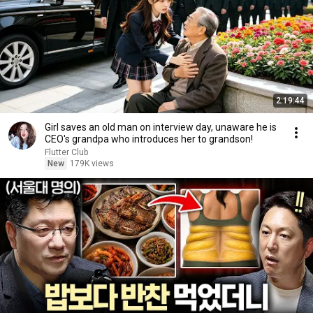
2:19:44
Girl saves an old man on interview day, unaware he is
CEO's grandpa who introduces her to grandson!
Flutter Club
New
179K views