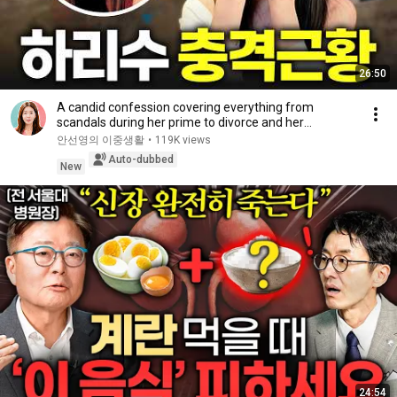
26:50
A candid confession covering everything from
scandals during her prime to divorce and her
experie...
안선영의 이중생활
•
119K views
Auto-dubbed
New
24:54