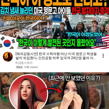
2:56:06
[해외감동사연] 한국 수학여행 떠난 미국 명문고 학생들
발칵 뒤집혔다, 인천공항 하루 입국객 24만명 몰려 아수
라장!
K-감동스토리
New
54K views