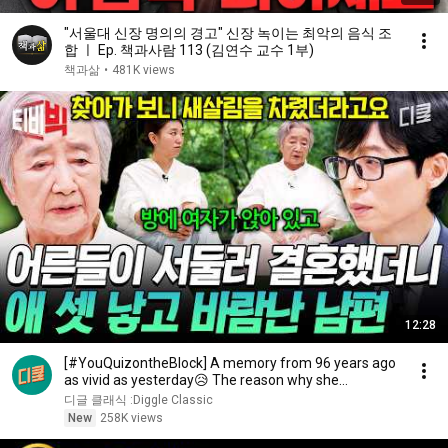
"서울대 신장 명의의 경고" 신장 녹이는 최악의 음식 조
합 ㅣ Ep. 책과사람 113 (김연수 교수 1부)
책과삶
•
481K views
12:28
[#YouQuizontheBlock] A memory from 96 years ago
as vivid as yesterday😥 The reason why she
changed...
디글 클래식 :Diggle Classic
New
258K views