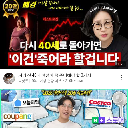
21:26
폐경 전 40대 여성이 꼭 준비해야 할 3가지
리셋뚜 | 40대 여성 건강 리셋
•
210K views