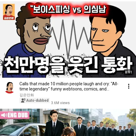
8:11
Calls that made 10 million people laugh and cry: "All-
time legendary" funny webtoons, comics, and...
깊은만화
Auto-dubbed
3.6M views