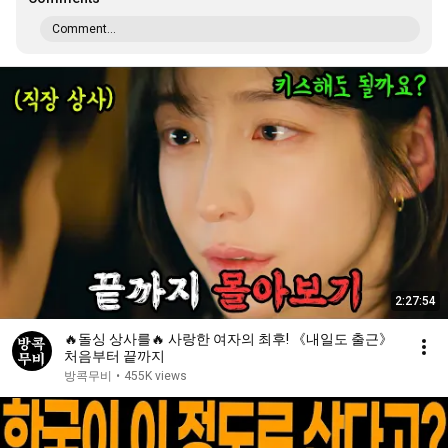
Comment...
2:27:54
🔥돌싱 상사를🔥 사랑한 여자의 최후! 《내일도 출근》
처음부터 끝까지
방콕무비
•
455K views