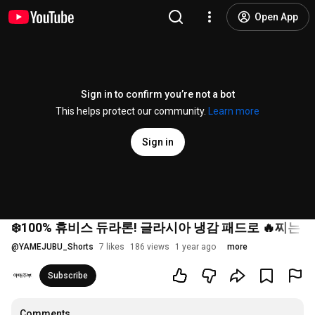
Open App
Sign in to confirm you’re not a bot
This helps protect our community.
Learn more
Sign in
❄️100% 휴비스 듀라론! 글라시아 냉감 패드로 🔥찌는 여
@
YAMEJUBU_Shorts
7 likes
186 views
1 year ago
more
Subscribe
Comments