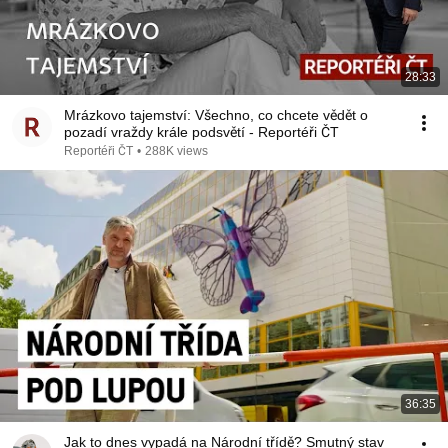
28:33
Mrázkovo tajemství: Všechno, co chcete vědět o
pozadí vraždy krále podsvětí - Reportéři ČT
Reportéři ČT
•
288K views
36:35
Jak to dnes vypadá na Národní třídě? Smutný stav