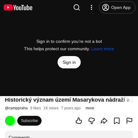
Open App
Sign in to confirm you’re not a bot
This helps protect our community.
Learn more
Sign in
Historický význam území Masarykova nádraží a jak
@
camppraha
9 likes
1K views
7 years ago
more
Subscribe
Comments