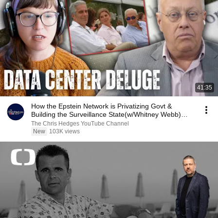
41:35
How the Epstein Network is Privatizing Govt &
Building the Surveillance State(w/Whitney Webb)
|TCHR
The Chris Hedges YouTube Channel
New
103K views