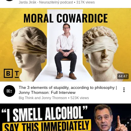
Jarda Jirák - Neurazitelný podcast
•
317K views
44:47
The 3 elements of stupidity, according to philosophy |
Jonny Thomson: Full Interview
Big Think and Jonny Thomson
•
523K views