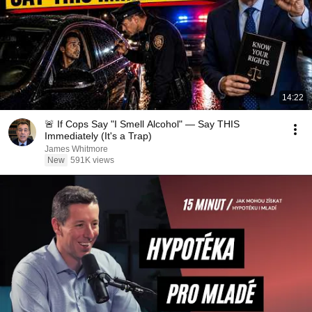
14:22
🚨 If Cops Say "I Smell Alcohol" — Say THIS
Immediately (It's a Trap)
James Whitmore
New
591K views