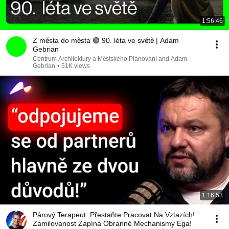
1:56:46
Z města do města 🟢 90. léta ve světě | Adam
Gebrian
Centrum Architektury a Městského Plánování and Adam
Gebrian
•
51K views
1:16:53
Párový Terapeut: Přestaňte Pracovat Na Vztazích!
Zamilovanost Zapíná Obranné Mechanismy Ega!