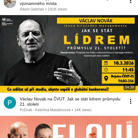
významného místa
Adam Gebrian
•
191K views
34:38
Václav Novák na ČVUT: Jak se stát lídrem průmyslu
21. století
PcDrak - Kateřina Malatincová
•
14K views