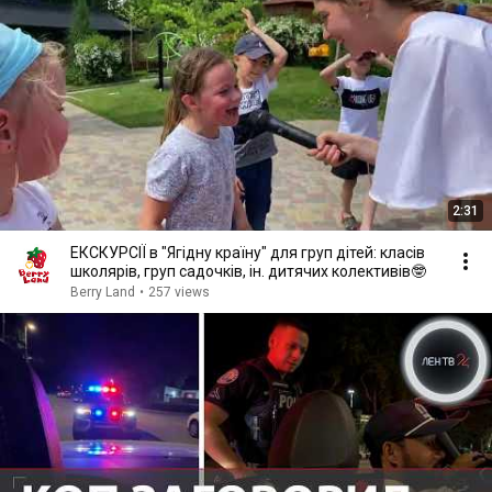
2:31
ЕКСКУРСІЇ в "Ягідну країну" для груп дітей: класів
школярів, груп садочків, ін. дитячих колективів🤓
Berry Land
•
257 views