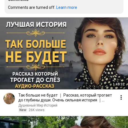
Comments are turned off. 
Learn more
1:45:32
Так больше не будет ｜ Рассказ, который трогает
до глубины души. Очень сильная история ｜
Аудиорассказ
Душевный Мир Историй
New
26K views