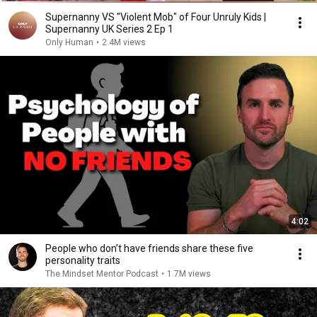
Supernanny VS "Violent Mob" of Four Unruly Kids |
Supernanny UK Series 2 Ep 1
Only Human
•
2.4M views
4:02
People who don’t have friends share these five
personality traits
The Mindset Mentor Podcast
•
1.7M views