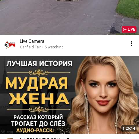
LIVE
Live Camera
Canfield Fair
•
5 watching
1:26:14