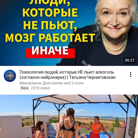
30:27
Психология людей, которые НЕ пьют алкоголь
(согласно нейронауке) | Татьяна Черниговская
Ментальное Долголетие and 2 more
New
221K views