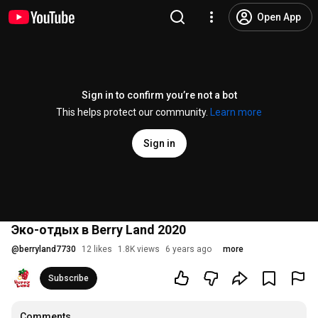
Open App
Sign in to confirm you’re not a bot
This helps protect our community.
Learn more
Sign in
Эко-отдых в Berry Land 2020
@
berryland7730
12 likes
1.8K views
6 years ago
more
Subscribe
Comments