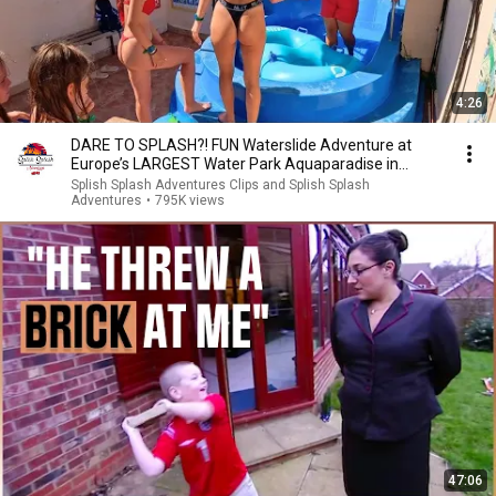
4:26
DARE TO SPLASH?! FUN Waterslide Adventure at
Europe’s LARGEST Water Park Aquaparadise in
Nessebar
Splish Splash Adventures Clips and Splish Splash
Adventures
•
795K views
47:06