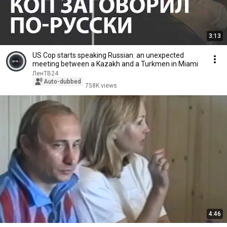
3:13
US Cop starts speaking Russian: an unexpected
meeting between a Kazakh and a Turkmen in Miami
ЛенТВ24
Auto-dubbed
758K views
4:46