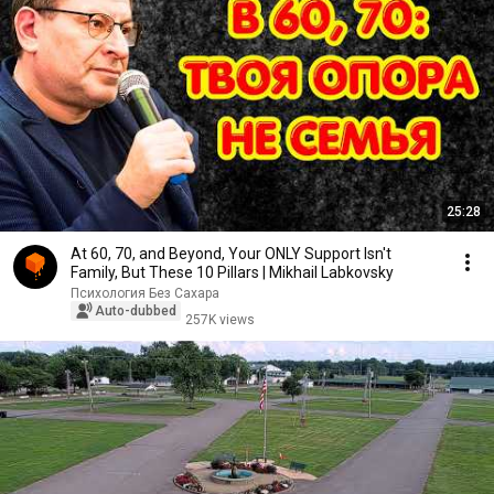
25:28
At 60, 70, and Beyond, Your ONLY Support Isn't
Family, But These 10 Pillars | Mikhail Labkovsky
Психология Без Сахара
Auto-dubbed
257K views