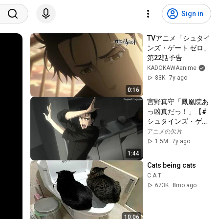
Sign in
TVアニメ「シュタイ
ンズ・ゲート ゼロ」
第22話予告
KADOKAWAanime
83K
7y ago
0:16
宮野真守「鳳凰院あ
っ凶真だっ！」【#
シュタインズ・ゲー
ト ゼロ 第21話 
アニメの欠片
Steins;Gate 0】
1.5M
7y ago
1:44
Cats being cats
C A T
673K
8mo ago
10:06