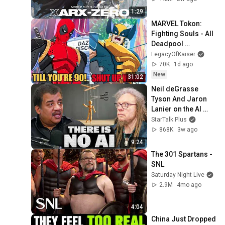
1:29
MARVEL Tokon: 
Fighting Souls - All 
Deadpool 
Interaction 
LegacyOfKaiser
Dialogues
70K
1d ago
New
31:02
Neil deGrasse 
Tyson And Jaron 
Lanier on the AI 
Illusion
StarTalk Plus
868K
3w ago
9:24
The 301 Spartans - 
SNL
Saturday Night Live
2.9M
4mo ago
4:04
China Just Dropped 