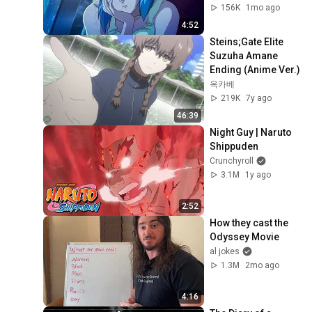
156K
1mo ago
4:52
Steins;Gate Elite 
Suzuha Amane 
Ending (Anime Ver.)
옥카베
219K
7y ago
46:39
Night Guy | Naruto 
Shippuden
Crunchyroll
3.1M
1y ago
2:52
How they cast the 
Odyssey Movie
al jokes
1.3M
2mo ago
4:16