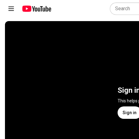
Sign i
This helps
Sign in