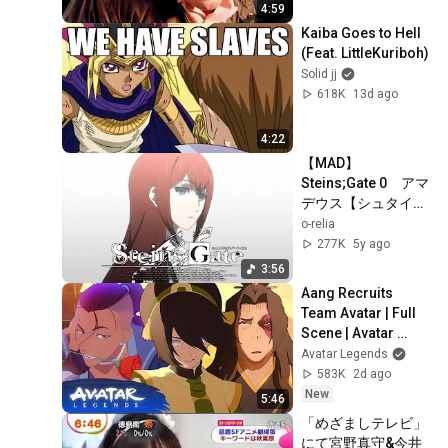
Norris)
4:59
Kaiba Goes to Hell 
(Feat. LittleKuriboh)
Solid jj
618K
13d ago
4:22
【MAD】
Steins;Gate 0　アマ
デウス【シュタイン
ズ・ゲート ゼロ】
o-relia
277K
5y ago
3:56
Aang Recruits 
Team Avatar | Full 
Scene | Avatar 
Aang: The Last 
Avatar Legends
Airbender (2026) | 
583K
2d ago
Movie Clip
New
5:46
「めざましテレビ」
にて宮野真守&今井