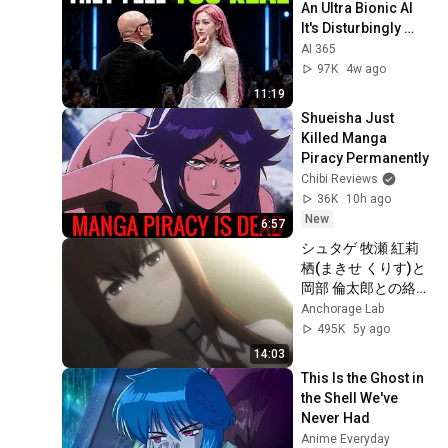
An Ultra Bionic AI 
It's Disturbingly 
Human !
AI 365
97K
4w ago
11:19
Shueisha Just 
Killed Manga 
Piracy Permanently
Chibi Reviews
36K
10h ago
New
6:57
シュタゲ 牧瀬 紅莉
栖(まきせ くりす)と
岡部 倫太郎との絡
み、共闘、ツンデレ
Anchorage Lab
なシーン集
495K
5y ago
14:03
This Is the Ghost in 
the Shell We've 
Never Had
Anime Everyday