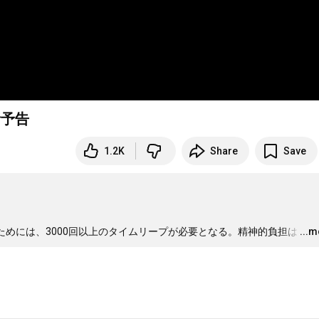
話予告
1.2K
Share
Save
るためには、3000回以上のタイムリープが必要となる。精神的負担は
…
...