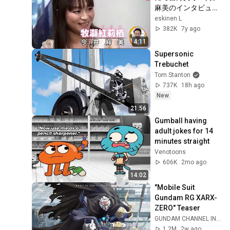
麻美のインタビュー
が放送！
eskinen L
Steins;Gate 特集 声
382K
7y ago
优
4:11
Supersonic 
Trebuchet
Tom Stanton
737K
18h ago
New
21:56
Gumball having 
adult jokes for 14 
minutes straight
Venotoons
606K
2mo ago
14:02
"Mobile Suit 
Gundam RG XARX-
ZERO" Teaser
GUNDAM CHANNEL INTL
1.2M
2w ago