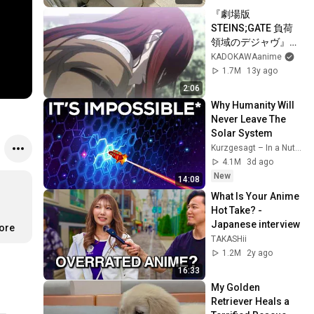
『劇場版 
STEINS;GATE 負荷
領域のデジャヴ』予
告編
KADOKAWAanime
1.7M
13y ago
2:06
Why Humanity Will 
Never Leave The 
Solar System
Kurzgesagt – In a Nutshell
4.1M
3d ago
New
14:08
What Is Your Anime 
Hot Take? -
Japanese interview
more
TAKASHii
1.2M
2y ago
16:33
My Golden 
Retriever Heals a 