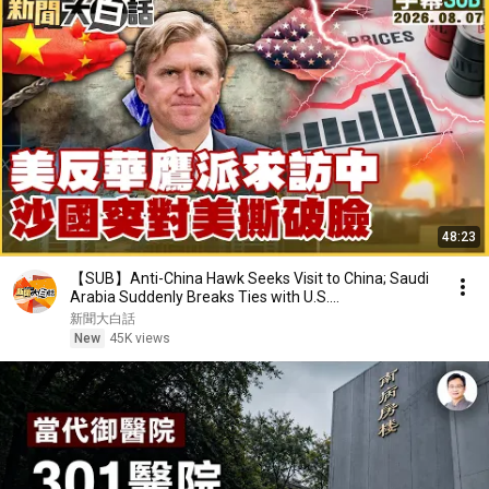
48:23
【SUB】Anti-China Hawk Seeks Visit to China; Saudi
Arabia Suddenly Breaks Ties with U.S.
【#NewsInPla...
新聞大白話
New
45K views