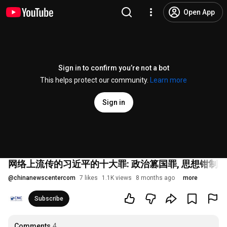
Open App
Sign in to confirm you’re not a bot
This helps protect our community.
Learn more
Sign in
网络上流传的习近平的十大罪: 政治篡国罪, 思想钳制罪, 
@
chinanewscentercom
7 likes
1.1K views
8 months ago
more
Subscribe
Comments
4