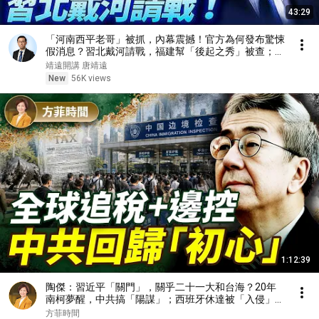
43:29
「河南西平老哥」被抓，內幕震撼！官方為何發布驚悚
假消息？習北戴河請戰，福建幫「後起之秀」被查；魔
法打擊，WNBA崩潰| 靖遠開講 | 唐靖遠 | 2026.08.08 #
靖遠開講 唐靖遠
河南 #北戴河會議 #張又俠
New
56K views
1:12:39
陶傑：習近平「關門」，關乎二十一大和台海？20年
南柯夢醒，中共搞「陽謀」；西班牙休達被「入侵」，
歐洲移民問題無解？｜方菲播客
方菲時間