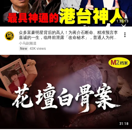
1:35:13
众多富豪明星背后的高人！为蒋介石断命、精准预言李
嘉诚的一生，临终前泄露「改命秘术」，普通人为何忙
忙碌碌却赚不到钱？1小时中间无广告合集[She's
小乌副频道
Xiaowu 小乌]
New
43K views
31:18