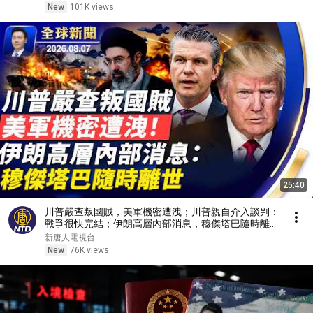
New
101K views
25:40
川普嚴查叛國賊，美軍機密遭洩；川普親自介入談判：
戰爭很快完結；伊朗高層內部消息，穆傑塔巴隨時離
世；赴美生子路斷；中製路由器後門，每35秒「送
新唐人電視台
中」一次【全球新聞】2026-08-07
New
76K views