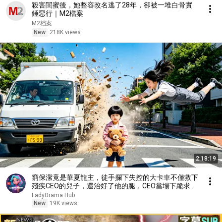
殺害閨蜜後，她整容改名逃了28年，卻被一堆白骨實
錘惡行｜M2檔案
M2档案
New
218K views
2:18:19
窮保潔竟是華夏龍主，徒手攔下失控的大卡車不僅救下
殘疾CEO的兒子，還治好了他的腿，CEO當場下跪求取
他。 【戰神媽咪：殘障總裁寵上天】
LadyDrama Hub
New
19K views