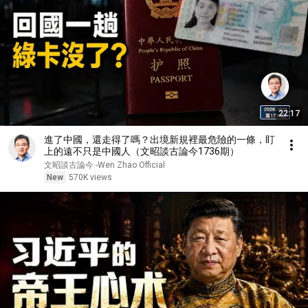
22:17
進了中國，還走得了嗎？出境新規裡最危險的一條，盯
上的遠不只是中國人（文昭談古論今1736期）
文昭談古論今 -Wen Zhao Official
New
570K views