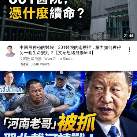
21:46
中國最神秘的醫院：301醫院的南樓裡，權力如何獲得
另一套生命規則？【文昭思緒飛揚563】
文昭思緒飛揚 - Wen Zhao Studio
New
324K views