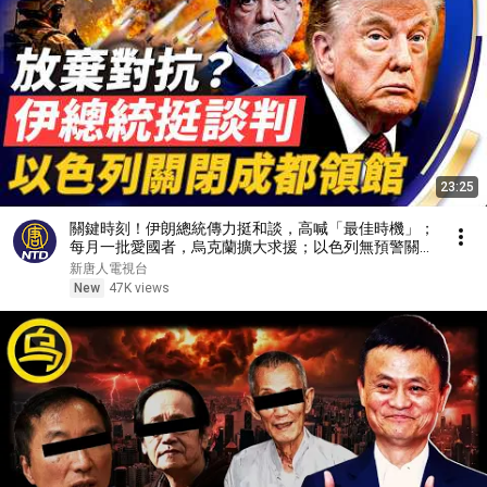
23:25
關鍵時刻！伊朗總統傳力挺和談，高喊「最佳時機」；
每月一批愛國者，烏克蘭擴大求援；以色列無預警關閉
駐成都領館；兒童手錶驚曝被滲透，數據全傳到中國。
新唐人電視台
【#全球新聞】2026.08.08
New
47K views