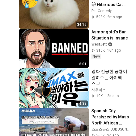
🐱 Hilarious Cat 
Fails, Crazy Antics, 
Pet Comedy
and Unforgettable 
598K
2mo ago
Moments
34:15
Asmongold’s Ban 
Situation is Insane
WestJett
316K
16h ago
New
8:01
영화 전공한 공룡이 
알려주는 아이맥
스...!
사우리스
10K
12d ago
4:38
Spanish City 
Paralyzed by Mass 
North African 
Migrant Influx / SBS 
스브스뉴스 SUBUSUNEWS
News
566K
2d ago