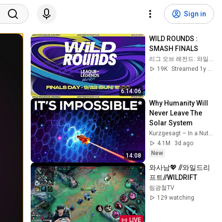
Sign in
WILD ROUNDS : 
SMASH FINALS
리그 오브 레전드: 와일드 리프트
19K
Streamed 1y ago
6:14:06
Why Humanity Will 
Never Leave The 
Solar System
Kurzgesagt – In a Nutshell
4.1M
3d ago
New
14:08
와사남💖 //와일드리
프트//WILDRIFT
림광철TV
129 watching
LIVE