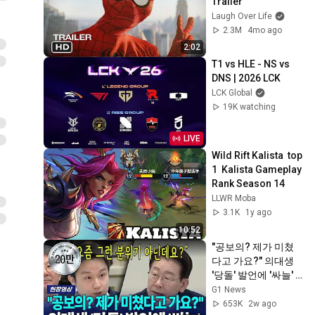
Trailer
Laugh Over Life
2.3M
4mo ago
2:02
T1 vs HLE - NS vs 
DNS | 2026 LCK
LCK Global
19K watching
LIVE
Wild Rift Kalista  top 
1  Kalista Gameplay   
Rank Season 14
LLWR Moba
3.1K
1y ago
10:52
"공보의? 제가 미쳤
다고 가요?" 의대생 
'당돌' 발언에 '싸늘'  
[G1현장영상]
G1 News
653K
2w ago