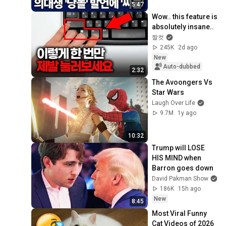
5:47
Wow.. this feature is 
absolutely insane..
짤컷
245K
2d ago
New
Auto-dubbed
2:32
The Avoongers Vs 
Star Wars
Laugh Over Life
9.7M
1y ago
10:32
Trump will LOSE 
HIS MIND when 
Barron goes down
David Pakman Show
186K
15h ago
New
8:45
Most Viral Funny 
Cat Videos of 2026 