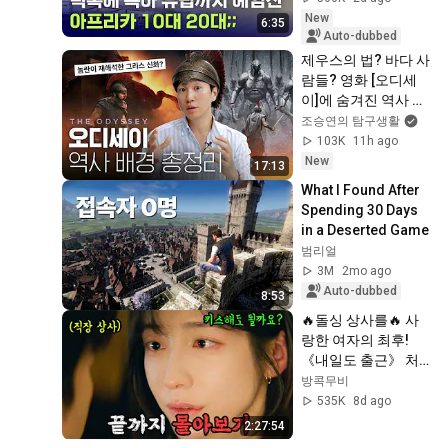
New
6:35
Auto-dubbed
제우스의 법? 바다 사
람들? 영화 [오디세
이]에 숨겨진 역사 배
경 총정리
조승연의 탐구생활
103K
11h ago
New
17:13
What I Found After 
Spending 30 Days 
in a Deserted Game
범리얼
3M
2mo ago
Auto-dubbed
8:53
🔥돌싱 상사를🔥 사
랑한 여자의 최후! 
《내일도 출근》 처
음부터 끝까지
방콕무비
535K
8d ago
2:27:54