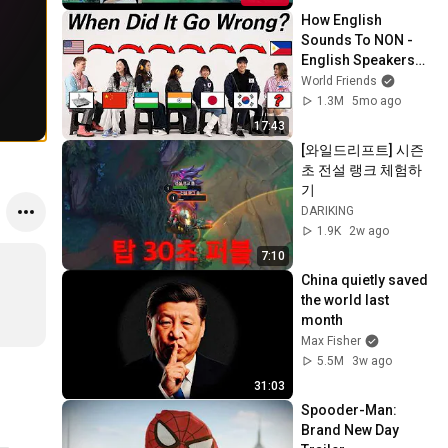
How English 
Sounds To NON - 
English Speakers? l 
Asia Edition!!
World Friends
1.3M
5mo ago
17:43
[와일드리프트] 시즌 
초 전설 랭크 체험하
기
DARIKING
1.9K
2w ago
7:10
China quietly saved 
the world last 
month
Max Fisher
5.5M
3w ago
31:03
Spooder-Man: 
Brand New Day 