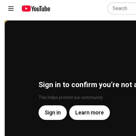
Sign in to confirm you’re not 
This helps protect our community
Sign in
Learn more