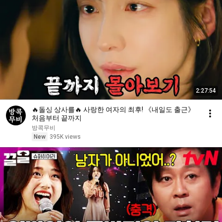
2:27:54
🔥돌싱 상사를🔥 사랑한 여자의 최후! 《내일도 출근》
처음부터 끝까지
방콕무비
New
395K views