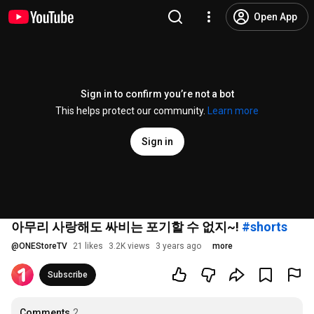
Open App
Sign in to confirm you’re not a bot
This helps protect our community.
Learn more
Sign in
아무리 사랑해도 싸비는 포기할 수 없지~!
#shorts
@
ONEStoreTV
21 likes
3.2K views
3 years ago
more
Subscribe
Comments
2