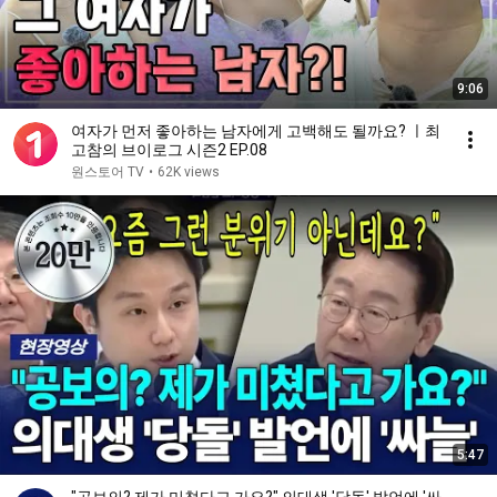
9:06
여자가 먼저 좋아하는 남자에게 고백해도 될까요? ㅣ최
고참의 브이로그 시즌2 EP.08
원스토어 TV
•
62K views
5:47