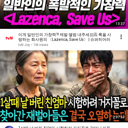
13:37
이게 일반인의 가창력?! 제발 앨범 내주세요📀 록을 사
랑하는 회사원의 〈Lazenca, Save Us〉 | 슈퍼히어러
tvN Joy
•
1M views
2:07:53