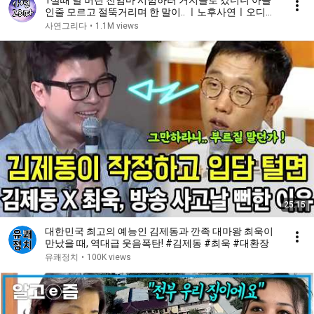
1살때 날 버린 친엄마 시험하러 거지꼴로 갔더니 아들
인줄 모르고 절뚝거리며 한 말이.. ㅣ노후사연ㅣ오디오
북ㅣ감동사연ㅣ사연라디오
사연그리다
•
1.1M views
25:15
대한민국 최고의 예능인 김제동과 깐족 대마왕 최욱이
만났을 때, 역대급 웃음폭탄! #김제동 #최욱 #대환장
유쾌정치
•
100K views