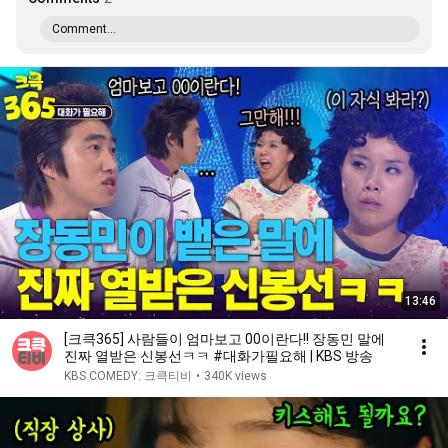
Comment...
13:46
[크큭365] 사람들이 엄마보고 00이란다!! 장동민 말에
진짜 열받은 신봉선ㅋㅋ #대화가필요해 | KBS 방송
KBS COMEDY: 크큭티비
•
340K views