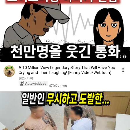
9:38
A 10 Million View Legendary Story That Will Have You
Crying and Then Laughing! (Funny Video/Webtoon)
전화 기록
Auto-dubbed
470K views