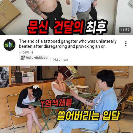
11:57
The end of a tattooed gangster who was unilaterally
beaten after disregarding and provoking an or...
세상에나
Auto-dubbed
1.2M views