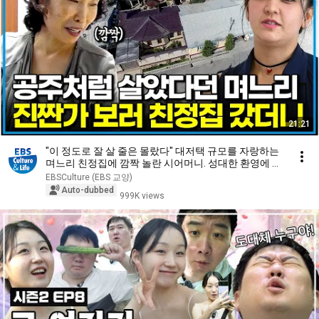
21:21
"이 정도로 잘 살 줄은 몰랐다" 대저택 규모를 자랑하는
며느리 친정집에 깜짝 놀란 시어머니. 성대한 환영에 몸
둘 바를 모르는데...｜다문화 고부열전｜알고e즘
EBSCulture (EBS 교양)
Auto-dubbed
999K views