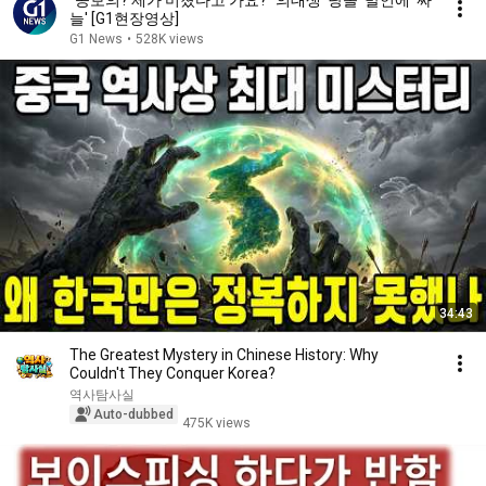
"공보의? 제가 미쳤다고 가요?" 의대생 '당돌' 발언에 '싸
늘' [G1현장영상]
G1 News
•
528K views
34:43
The Greatest Mystery in Chinese History: Why
Couldn't They Conquer Korea?
역사탐사실
Auto-dubbed
475K views