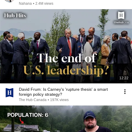
Nahana
•
2.4M views
12:22
David Frum: Is Carney's 'rupture thesis' a smart
foreign policy strategy?
The Hub Canada
•
197K views