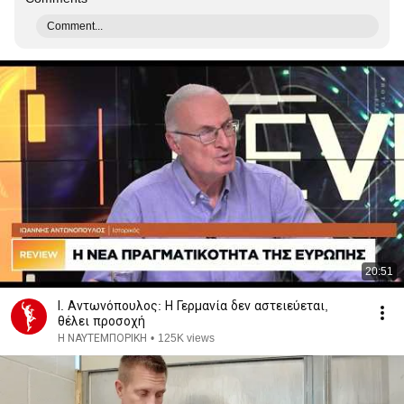
Comment...
20:51
Ι. Αντωνόπουλος: Η Γερμανία δεν αστειεύεται,
θέλει προσοχή
Η ΝΑΥΤΕΜΠΟΡΙΚΗ
•
125K views