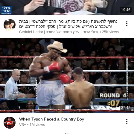
19:46
נחשף לראשונה (עם כתוביות): מרן הרב זילברשטיין בבית
רשכבה"ג הגרי"ש אלישיב זצ"ל | פסקי הלכה דרמטיים!
גדולי הדור – ערוץ תנועת דגל התורה | Gedolei Hador
•
25K views
27:42
When Tyson Faced a Country Boy
VS+
•
1M views