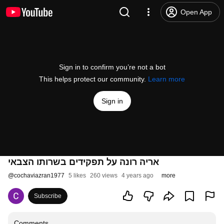
Open App
Sign in to confirm you’re not a bot
This helps protect our community.
Learn more
Sign in
אריה רונה על תפקידים בשרותו הצבאי
@
cochaviazran1977
5 likes
260 views
4 years ago
more
Subscribe
Comments