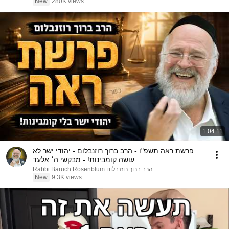
New
280K views
1:04:11
פרשת ראה תשפ"ו - הרב ברוך רוזנבלום - יהודי ישר לא
עושה קומבינות! - מבקשי ה׳ אלעד
הרב ברוך רוזנבלום Rabbi Baruch Rosenblum
New
9.3K views