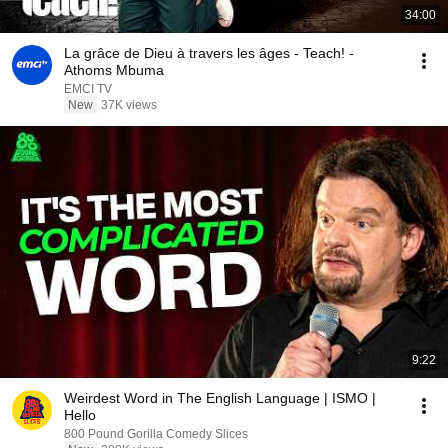
34:00
La grâce de Dieu à travers les âges - Teach! -
Athoms Mbuma
EMCI TV
New
37K views
9:22
Weirdest Word in The English Language | ISMO |
Hello
800 Pound Gorilla Comedy Slices