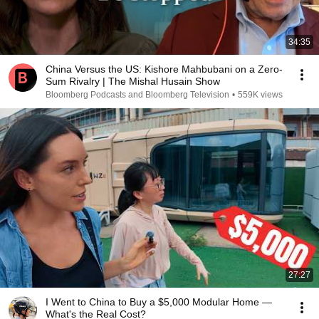
34:35
China Versus the US: Kishore Mahbubani on a Zero-
Sum Rivalry | The Mishal Husain Show
Bloomberg Podcasts and Bloomberg Television
•
559K views
27:27
I Went to China to Buy a $5,000 Modular Home —
What's the Real Cost?