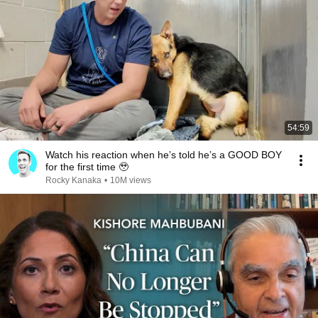
54:59
Watch his reaction when he’s told he’s a GOOD BOY
for the first time 🥹
Rocky Kanaka
•
10M views