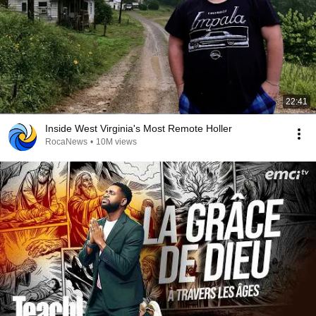
22:41
Inside West Virginia's Most Remote Holler
RocaNews
•
10M views