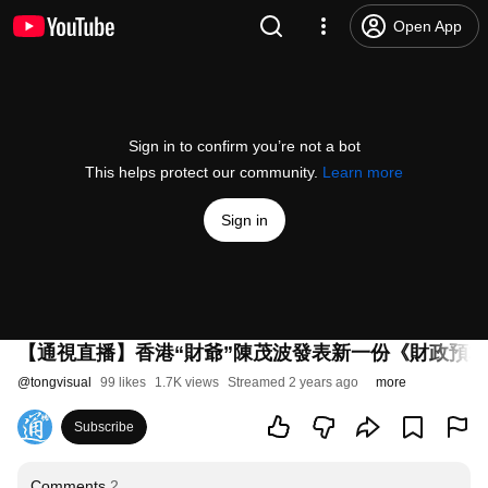
Open App
Sign in to confirm you’re not a bot
This helps protect our community.
Learn more
Sign in
【通視直播】香港“財爺”陳茂波發表新一份《財政預算案
@
tongvisual
99 likes
1.7K views
Streamed 2 years ago
more
Subscribe
Comments
2