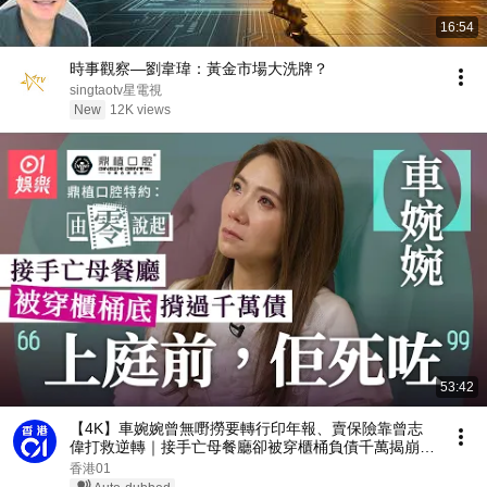
16:54
時事觀察—劉韋瑋：黃金市場大洗牌？
singtaotv星電視
New
12K views
53:42
【4K】車婉婉曾無嘢撈要轉行印年報、賣保險靠曾志
偉打救逆轉｜接手亡母餐廳卻被穿櫃桶負債千萬揭崩潰
真相：正義不一定浮面｜由零說起｜藝人專訪｜01娛
香港01
樂｜香港01｜中年好聲音｜皆大歡喜｜野獸刑警｜古