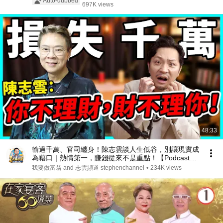
Auto-dubbed
697K views
天樂
48:33
輸過千萬、官司纏身！陳志雲談人生低谷，別讓現實成
為藉口｜熱情第一，賺錢從來不是重點！【Podcast】
#陳志雲 #理財
我要做富翁 and 志雲頻道 stephenchannel
•
234K views