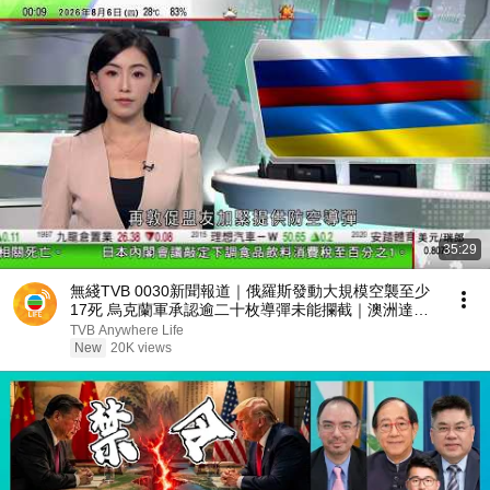
35:29
無綫TVB 0030新聞報道｜俄羅斯發動大規模空襲至少
17死 烏克蘭軍承認逾二十枚導彈未能攔截｜澳洲達爾
文長距離單車賽周日舉行｜美國財長憂日圓持續弱勢或
TVB Anywhere Life
觸發亞洲貨幣貶值潮｜20260806 TVB
New
20K views