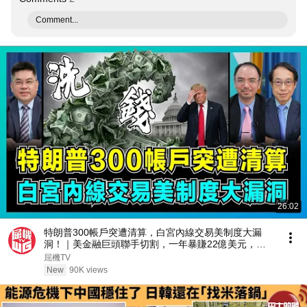
Comment...
26:02
特朗普300帳戶突遭清算，白宮內線交易美制度大漏
洞！｜美金融巨頭聯手切割，一年暴賺22億美元，一
場合法的全球巨額圈錢案？【藍莓會客室 EP20】
屈機TV
New
90K views