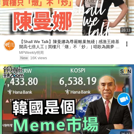
26:11
【Shall We Talk】陳曼娜為尊嚴離巢無綫 | 感激王維基
開高七倍人工 | 買樓只「燉」不「炒」 | 唱歌為圓夢 有
錢也買不到的快樂 | 陳曼娜專訪
MPWeekly明周
New
16K views