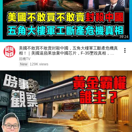
39:24
美國不敢買不敢賣封殺中國，五角大樓軍工斷產危機真
相！｜美國逼蘋果放棄中國芯片，F-35墜毀真相，中
國為何反而更強大？【屈機頭條 EP276-2】
屈機TV
New
129K views