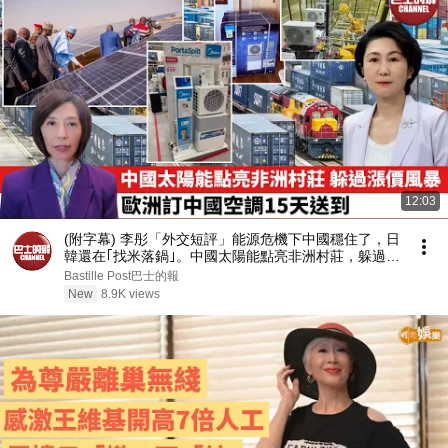
12:03
(附字幕) 李彤「外交短評」能源危機下中國穩住了，日
韓還在｢找米落鍋｣。中國太陽能點亮非洲村莊，躲過漲
價風暴，歐洲訂中國空調15天送到。 8月7日
Bastille Post巴士的報
New
8.9K views