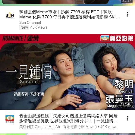
35:37
韓國是個Meme市場｜拆解 7709 槓桿 ETF｜韓股
Meme 化與 7709 每日再平衡追蹤機制如何影響 SK 海
力士走勢？｜譚新強世界ZOOM︱Sun Channel︱
Sun Channel
20260801
New
45K views
1:37:40
舊金山浪漫狂飆！失婚女司機遇上億萬網絡大亨 同居
激情過後是沉默 世界觀差異引爆分手！｜一見鍾情
(Sausalito)｜黎明、張曼玉、葛民輝、吳耀漢｜粵語中
美亞影院 Cinema Mei Ah - 香港電影 (HK Movie)
•
49K views
字｜美亞影院 Cinema Mei Ah