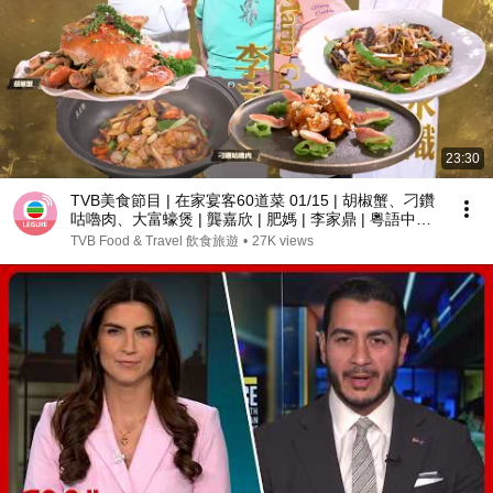
23:30
TVB美食節目 | 在家宴客60道菜 01/15 | 胡椒蟹、刁鑽
咕嚕肉、大富蠔煲 | 龔嘉欣 | 肥媽 | 李家鼎 | 粵語中字 |
2025 | 60 Delicacies for Guests
TVB Food & Travel 飲食旅遊
•
27K views