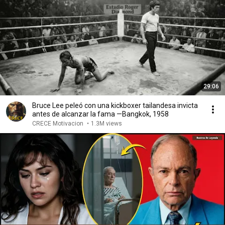
29:06
Bruce Lee peleó con una kickboxer tailandesa invicta
antes de alcanzar la fama —Bangkok, 1958
CRECE Motivacion
•
1.3M views