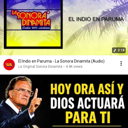
3:18
El Indio en Paruma - La Sonora Dinamita (Audio)
La Original Sonora Dinamita
•
4.4K views