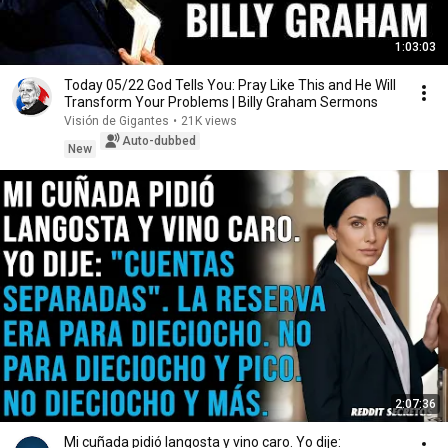
1:03:03
Today 05/22 God Tells You: Pray Like This and He Will
Transform Your Problems | Billy Graham Sermons
Visión de Gigantes
•
21K views
Auto-dubbed
New
2:07:36
Mi cuñada pidió langosta y vino caro. Yo dije: