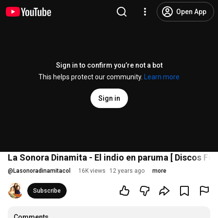
Open App
Sign in to confirm you’re not a bot
This helps protect our community.
Learn more
Sign in
La Sonora Dinamita - El indio en paruma [ Discos Fue
@
Lasonoradinamitacol
16K views
12 years ago
more
Subscribe
Comments