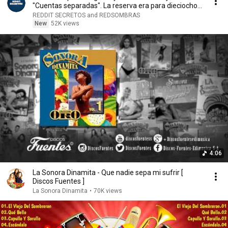
"Cuentas separadas". La reserva era para dieciocho...
REDDIT SECRETOS and REDSOMBRAS
New
52K views
4:06
La Sonora Dinamita - Que nadie sepa mi sufrir [
Discos Fuentes ]
La Sonora Dinamita
•
70K views