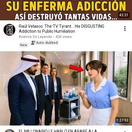
42:21
Raúl Velasco: The TV Tyrant... His DISGUSTING
Addiction to Public Humiliation
Rostros De Leyenda
•
42K views
Auto-dubbed
New
1:27:52
EL MILLONARIO LE HABLÓ EN ÁRABE A LA