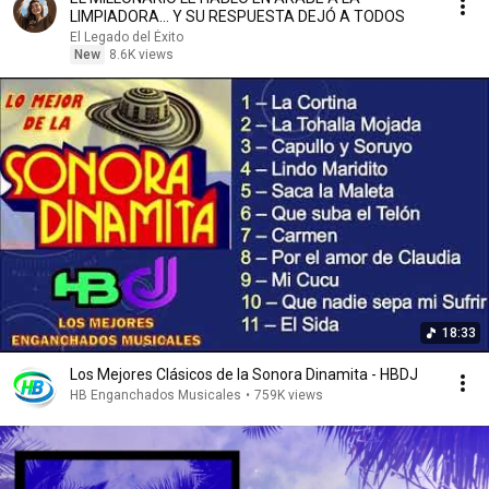
LIMPIADORA… Y SU RESPUESTA DEJÓ A TODOS
El Legado del Éxito
New
8.6K views
18:33
Los Mejores Clásicos de la Sonora Dinamita - HBDJ
HB Enganchados Musicales
•
759K views