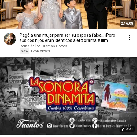
2:16:08
Pagó a una mujer para ser su esposa falsa... ¡Pero
sus dos hijos eran idénticos a él!#drama #flim
Reina de los Dramas Cortos
New
126K views
3:31