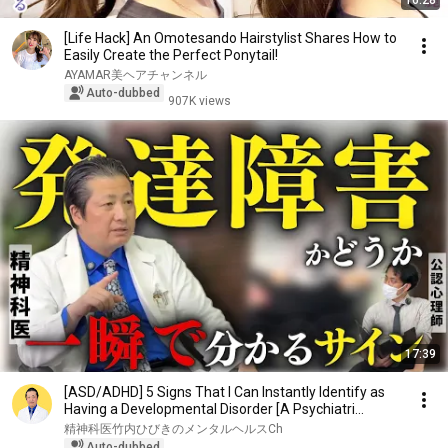
16:28
[Life Hack] An Omotesando Hairstylist Shares How to
Easily Create the Perfect Ponytail!
AYAMAR美ヘアチャンネル
Auto-dubbed
907K views
17:39
[ASD/ADHD] 5 Signs That I Can Instantly Identify as
Having a Developmental Disorder [A Psychiatri...
精神科医竹内ひびきのメンタルヘルスCh
Auto-dubbed