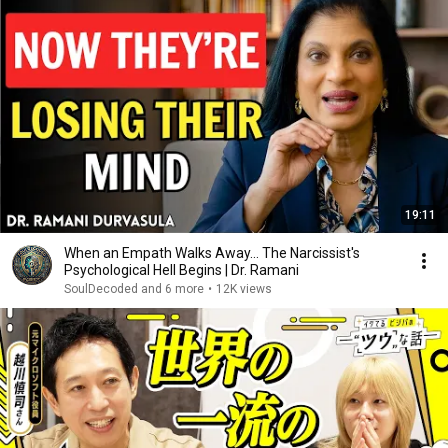
19:11
When an Empath Walks Away... The Narcissist's
Psychological Hell Begins | Dr. Ramani
SoulDecoded and 6 more
•
12K views