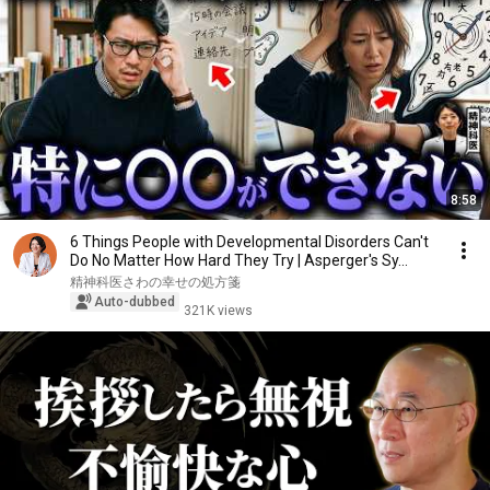
8:58
6 Things People with Developmental Disorders Can't
Do No Matter How Hard They Try | Asperger's Sy...
精神科医さわの幸せの処方箋
Auto-dubbed
321K views