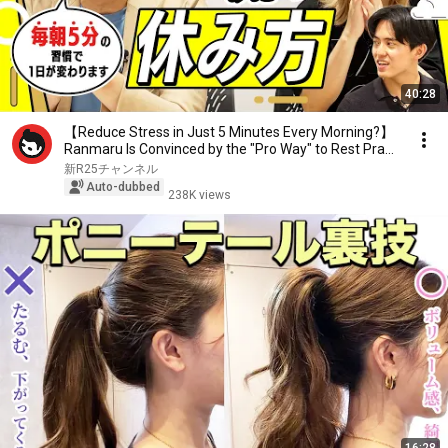
40:28
【Reduce Stress in Just 5 Minutes Every Morning?】
Ranmaru Is Convinced by the "Pro Way" to Rest Pra...
新R25チャンネル
Auto-dubbed
238K views