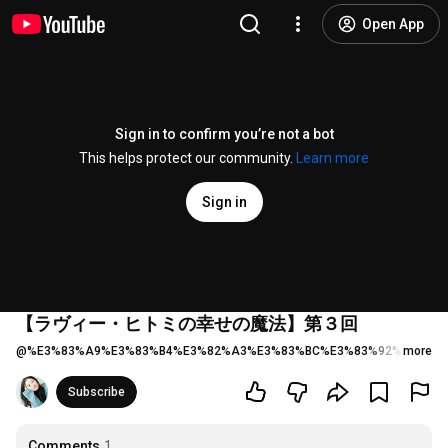
Open App
Sign in to confirm you’re not a bot
This helps protect our community.
Learn more
Sign in
【ラヴィー・ヒトミの幸せの魔法】第３回
@
%E3%83%A9%E3%83%B4%E3%82%A3%E3%83%BC%E3%83%92%E3%83%
more
Subscribe
Comments
1