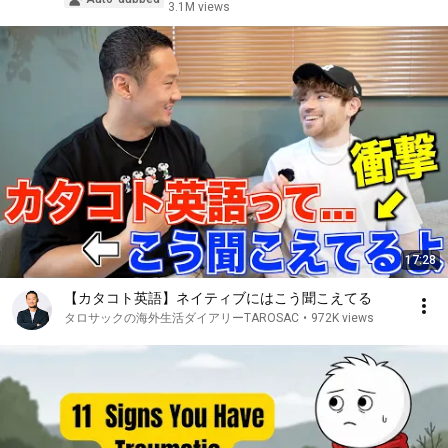
3.1M views
17:28
【カタコト英語】ネイティブにはこう聞こえてる
タロサックの海外生活ダイアリーTAROSAC
•
972K views