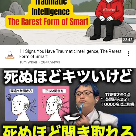
22:42
11 Signs You Have Traumatic Intelligence, The Rarest
Form of Smart
Turn Wiser
•
284K views