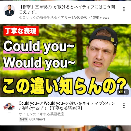
【衝撃】三単現のsが抜けるとネイティブにはこう聞
こえます。
タロサックの海外生活ダイアリーTAROSAC
•
139K views
16:13
Could you~とWould you~の違いをネイティブのワシ
が解説するゾ！【丁寧な英語表現】
サイモンのイキれる英語教室
New
60K views