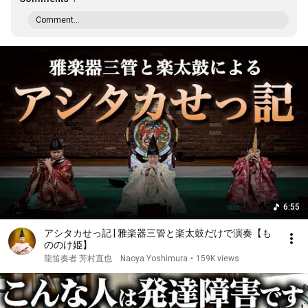
Comment...
6:55
アシタカせっ記 | 雅楽器三管と楽太鼓だけで演奏【も
ののけ姫】
龍笛奏者 芳村直也 Naoya Yoshimura
•
159K views