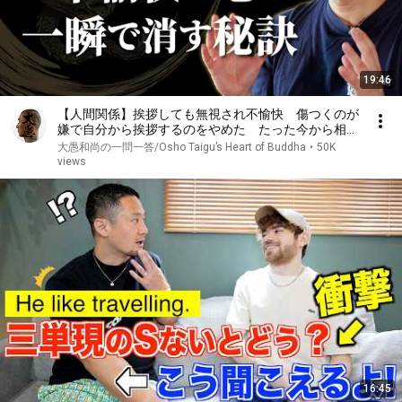
19:46
【人間関係】挨拶しても無視され不愉快 傷つくのが
嫌で自分から挨拶するのをやめた たった今から相手
の返事に振り回されずに済む｢考え方｣｜大愚和尚の一
大愚和尚の一問一答/Osho Taigu’s Heart of Buddha
•
50K
問一答
views
16:45