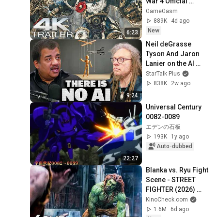
War 4 Official 
Trailer (2026) 
GameGasm
Extended Space 
889K
4d ago
Marines Cinematic | 
New
6:23
4K UHD
Neil deGrasse 
Tyson And Jaron 
Lanier on the AI 
Illusion
StarTalk Plus
838K
2w ago
9:24
Universal Century 
0082-0089
エデンの石板
193K
1y ago
Auto-dubbed
22:27
Blanka vs. Ryu Fight 
Scene - STREET 
FIGHTER (2026) 
Jason Momoa
KinoCheck.com
1.6M
6d ago