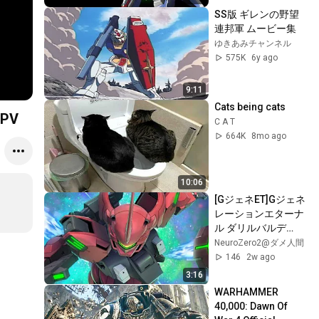
SS版 ギレンの野望 
連邦軍 ムービー集
ゆきあみチャンネル
575K
6y ago
9:11
Cats being cats
PV
C A T
664K
8mo ago
10:06
[GジェネET]Gジェネ
レーションエターナ
ル ダリルバルデ
(Season2仕様)(EX)
NeuroZero2@ダメ人間
146
2w ago
3:16
WARHAMMER 
40,000: Dawn Of 