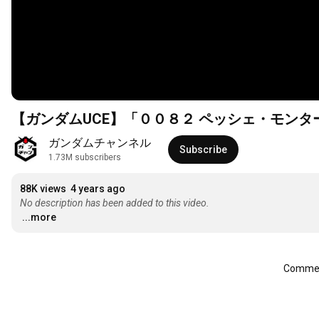
【ガンダムUCE】「００８２ ペッシェ・モンタ
ガンダムチャンネル
Subscribe
1.73M subscribers
88K views
4 years ago
No description has been added to this video.
...more
Comment