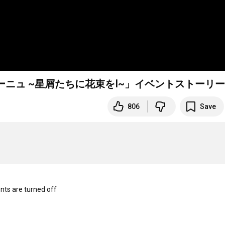
ーニュ ~星屑たちに花束をⅠ~」イベントストーリー
806
Save
s are turned off