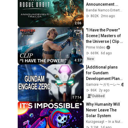
Announcement 
Trailer
Bandai Namco Entertainment America
802K
2mo ago
2:06
"I Have the Power" 
Scene | Masters of 
the Universe | Clip | 
Prime Video
Prime Video
669K
6d ago
New
4:37
[Additional plans 
for Gundam 
Development Plan] 
Engage Zero & 
Gamore 〜ガモーレ〜
Engage Gundam 
86K
2y ago
[Gundam 
Dubbed
17:14
Commentary].
Why Humanity Will 
Never Leave The 
Solar System
Kurzgesagt – In a Nutshell
3.1M
1d ago