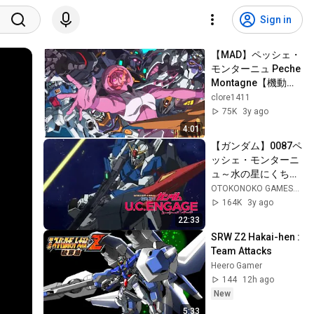
Sign in
【MAD】ペッシェ・
モンターニュ Peche 
Montagne【機動戦
士ガンダム U.C. 
clore1411
ENGAGE/AMV】
75K
3y ago
4:01
【ガンダム】0087ペ
ッシェ・モンターニ
ュ～水の星にくちづ
けをⅡ～フルボイス
OTOKONOKO GAMESHOW
（ガンダムUCE、Z
164K
3y ago
ガンダム、
22:33
Gundam、坂本真
SRW Z2 Hakai-hen : 
綾、榊原良子）
Team Attacks
Heero Gamer
144
12h ago
New
5:33