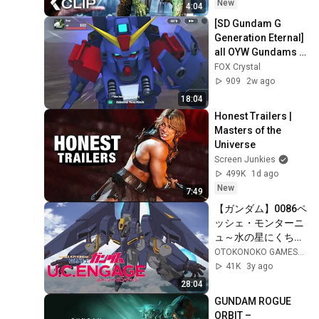
New
4:04
[SD Gundam G 
Generation Eternal] 
all OYW Gundams 
both UC and AU UC 
FOX Crystal
animations so far 
909
2w ago
as ver 2.4.0
18:04
Honest Trailers | 
Masters of the 
Universe
Screen Junkies
499K
1d ago
New
7:49
【ガンダム】0086ペ
ッシェ・モンターニ
ュ～水の星にくちづ
けをⅠ～フルボイス
OTOKONOKO GAMESHOW
（ガンダムUCE、ガ
41K
3y ago
ンダムNT、
28:04
Gundam、坂本真
GUNDAM ROGUE 
綾、榊原良子）
ORBIT – 