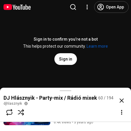
DJ Hlásznyik - Party-mix #1002 (Rádiós
Mixműsor / Rádió Mix)[2023][ClubZene,
Open App
house zene, disco zene]
djhlasznyik
1:00:02
5.7K views • 11 months ago
DJ Hlásznyik - Party-mix #1001 (Rádiós
Sign in to confirm you’re not a bot
Mixműsor / Rádió Mix)[2023][ClubZene,
house zene, disco zene]
This helps protect our community.
Learn more
djhlasznyik
1:00:01
9K views • 1 year ago
Sign in
DJ Hlásznyik - Party-mix #1000 (Rádiós
Mixműsor / Rádió Mix)[2022][ClubZene,
house zene, disco zene]
djhlasznyik
1:00:02
7.1K views • 3 years ago
DJ Hlásznyik - Party-mix
#995
(Rádiós Mixműsor / Rá
DJ Hlásznyik - Party-mix / Rádió mixek
60 / 194
DJ Hlásznyik - Party-mix #999 (Rádiós
@
djhlasznyik
79 likes
4.3K views
3 years ago
more
djhlasznyik
Mixműsor / Rádió Mix)[2022][Club zene,
house zene, disco zene]
Subscribe
djhlasznyik
1:00:06
6.4K views • 3 years ago
Comments
19