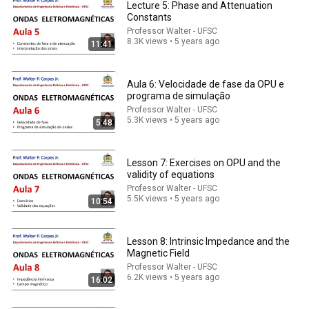
Lecture 5: Phase and Attenuation
Constants
Professor Walter - UFSC
8.3K views • 5 years ago
11:41
Aula 6: Velocidade de fase da OPU e
programa de simulação
Professor Walter - UFSC
5.3K views • 5 years ago
5:48
11:42
Aula 1: Sistemas de transmissão (de sinais e
energia) e o espectro eletromagnético
Lesson 7: Exercises on OPU and the
validity of equations
Professor Walter - UFSC
•
23K views
Professor Walter - UFSC
5.5K views • 5 years ago
10:54
Lesson 8: Intrinsic Impedance and the
Magnetic Field
Professor Walter - UFSC
6.2K views • 5 years ago
16:02