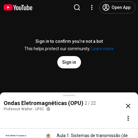
Open App
Sign in to confirm you’re not a bot
This helps protect our community.
Learn more
Sign in
Aula 2: Sinais senoidais (harmônicos) e fasores
Ondas Eletromagnéticas (OPU)
2 / 22
@
walterufsc
400 likes
9.7K views
5 years ago
more
Professor Walter - UFSC
Subscribe
Aula 1: Sistemas de transmissão (de
Comments
11