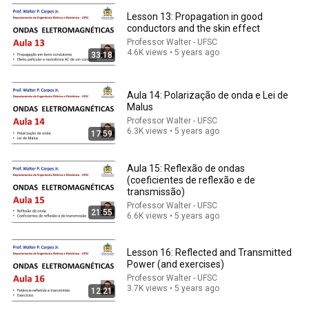
Lesson 22: Frequency Selective Surfaces (FSS) and
Multilayer Reflections
Lesson 13: Propagation in good
Professor Walter - UFSC
conductors and the skin effect
Auto-dubbed
1.7K views
Professor Walter - UFSC
4.6K views • 5 years ago
33:18
Aula 14: Polarização de onda e Lei de
Malus
Professor Walter - UFSC
6.3K views • 5 years ago
17:59
Aula 15: Reflexão de ondas
(coeficientes de reflexão e de
transmissão)
Professor Walter - UFSC
21:55
6.6K views • 5 years ago
12:06
Divergente e Teorema da Divergência: uma
Lesson 16: Reflected and Transmitted
introdução - parte 9
Power (and exercises)
Manoel Navas
•
48 views
Professor Walter - UFSC
3.7K views • 5 years ago
12:21