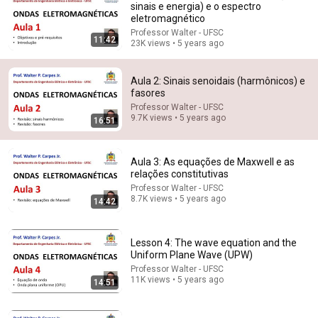
sinais e energia) e o espectro
eletromagnético
Comment...
Professor Walter - UFSC
11:42
23K views • 5 years ago
Aula 2: Sinais senoidais (harmônicos) e
fasores
Professor Walter - UFSC
9.7K views • 5 years ago
16:51
Aula 3: As equações de Maxwell e as
relações constitutivas
Professor Walter - UFSC
8.7K views • 5 years ago
14:42
14:42
Aula 3: As equações de Maxwell e as relações
Lesson 4: The wave equation and the
constitutivas
Uniform Plane Wave (UPW)
Professor Walter - UFSC
•
8.7K views
Professor Walter - UFSC
11K views • 5 years ago
14:51