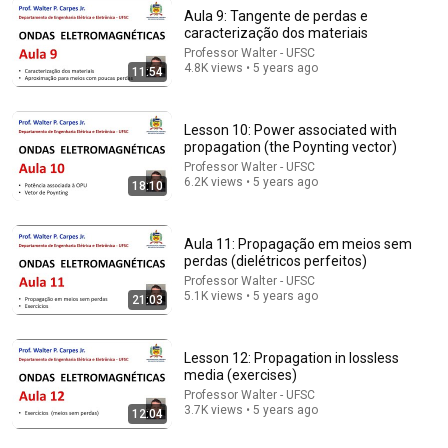
Aula 9: Tangente de perdas e
caracterização dos materiais
Professor Walter - UFSC
15:33
4.8K views • 5 years ago
11:54
You memorized sine, cosine, and tangent, but never
understood them
Lesson 10: Power associated with
Principia Matemática
propagation (the Poynting vector)
Auto-dubbed
137K views
Professor Walter - UFSC
6.2K views • 5 years ago
18:10
Aula 11: Propagação em meios sem
perdas (dielétricos perfeitos)
Professor Walter - UFSC
5.1K views • 5 years ago
21:03
Lesson 12: Propagation in lossless
media (exercises)
Professor Walter - UFSC
3.7K views • 5 years ago
17:39
12:04