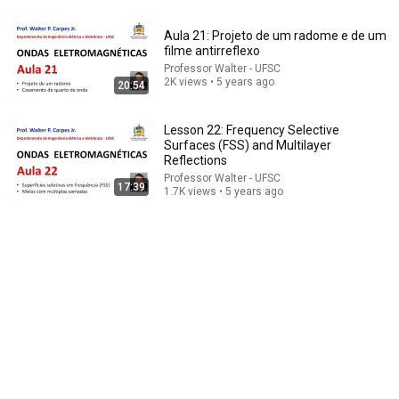
Aula 21: Projeto de um radome e de um
filme antirreflexo
8:44
Professor Walter - UFSC
2K views • 5 years ago
20:54
If Cops Say "We Got A Call" - Say THIS (Simple
Phrase)
Lesson 22: Frequency Selective
Hampton Law
•
1.1M views
Surfaces (FSS) and Multilayer
Reflections
Professor Walter - UFSC
17:39
1.7K views • 5 years ago
19:17
Neuroscientist explains: The BEST technique for