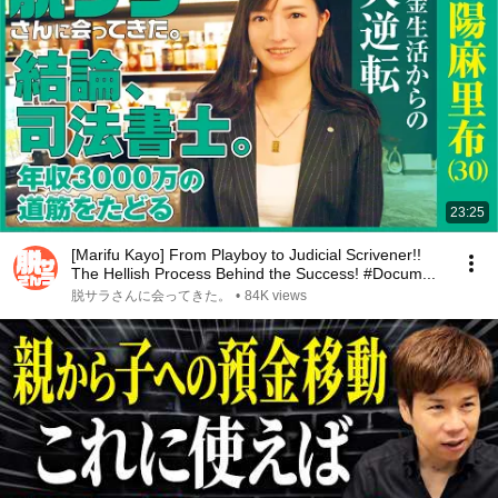
23:25
[Marifu Kayo] From Playboy to Judicial Scrivener!!
The Hellish Process Behind the Success! #Docum...
脱サラさんに会ってきた。
•
84K views