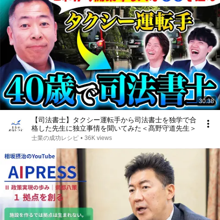
30:38
【司法書士】タクシー運転手から司法書士を独学で合
格した先生に独立事情を聞いてみた＜髙野守道先生＞
士業の成功レシピ
•
36K views