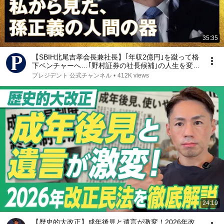
35:35
【SBIH北尾吉孝会長兼社長】｢年収2億円｣を蹴って格
下ベンチャーへ…｢野村証券の社長候補｣の人生を変え
た孫正義の異常すぎる一言【リーダーの器】
プレジデント 公式チャンネル
•
412K views
24:19
【歴史的大改正】成年後見と遺言が激変！2026年改