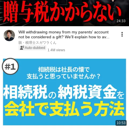
24:33
Will withdrawing money from my parents' account
not be considered a gift? We'll explain how to av...
脱・税理士スガワラくん
Auto-dubbed
1.4M views
10:53