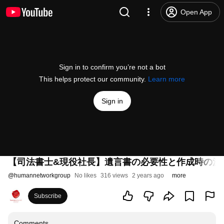
Open App
Sign in to confirm you’re not a bot
This helps protect our community.
Learn more
Sign in
【司法書士&現役社長】遺言書の必要性と作成時の注
@
humannetworkgroup
No likes
316 views
2 years ago
more
Subscribe
Comments