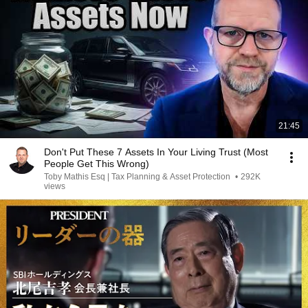
21:45
Don't Put These 7 Assets In Your Living Trust (Most
People Get This Wrong)
Toby Mathis Esq | Tax Planning & Asset Protection
•
292K
views