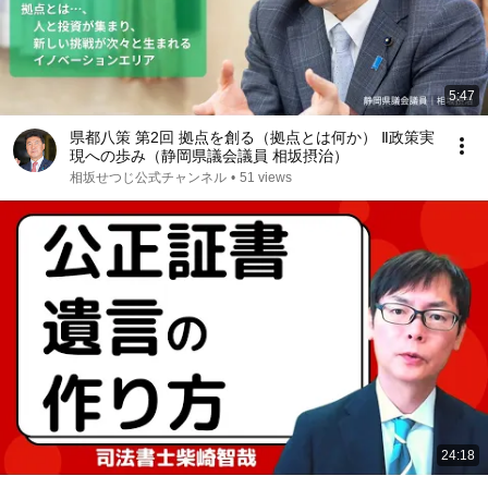
5:47
県都八策 第2回 拠点を創る（拠点とは何か） Ⅱ政策実
現への歩み（静岡県議会議員 相坂摂治）
相坂せつじ公式チャンネル
•
51 views
24:18