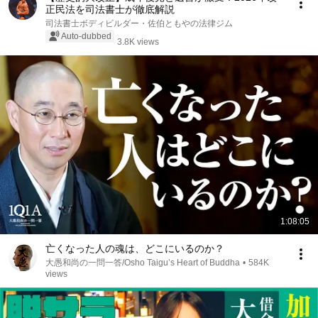
正民法を司法書士が徹底解説
司法書士ボディビルダー・佐伯ともやの法律ジム
Auto-dubbed
3.8K views
1:08:05
亡くなった人の魂は、どこにいるのか？
大愚和尚の一問一答/Osho Taigu’s Heart of Buddha
•
584K
views