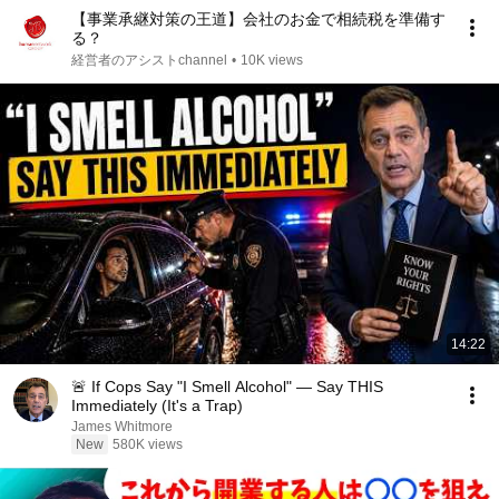
【事業承継対策の王道】会社のお金で相続税を準備す
る？
経営者のアシストchannel
•
10K views
14:22
🚨 If Cops Say "I Smell Alcohol" — Say THIS
Immediately (It's a Trap)
James Whitmore
New
580K views