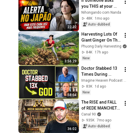
If someone asks 
you THIS at your 
door, be careful! | 
Nihongando com Nanda
Alert in Japan
48K
1mo ago
Auto-dubbed
22:22
Harvesting Lots Of 
Giant Ginger On The 
High Hills | Full 
Phuong Daily Harvesting
Truckload for the 
84K
17h ago
Village Market
New
3:56:29
Doctor Stabbed 13 
Times During 
Murder Attempt - 
Imagine Heaven Podcast with John Burke
Then God Showed 
83K
1d ago
Up | Near Death 
New
58:04
Experience
The RISE and FALL 
of REDE MANCHETE! 
| Doc 90
Canal 90
935K
7mo ago
Auto-dubbed
36:02