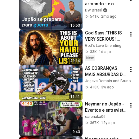
armando - e o 
mundo deveria se 
DW Brasil
preocupar
541K
2mo ago
15:53
God Says:"THIS IS 
VERY SERIOUS! 
LISTEN TO THIS 
God's Love Unending
URGENTLY!"/God 
33K
1d ago
Message Now/God 
New
49:14
Message
AS COBRANÇAS 
MAIS ABSURDAS DE 
CADA ESPECIALISTA 
Jogava Demais and BrunoA10 Fut
😳 PARTE 1
410K
3w ago
11:41
Neymar no Japão - 
Eventos e entrevista 
- Events in Japan 
carenaka06
31/07/2014
367K
12y ago
9:43