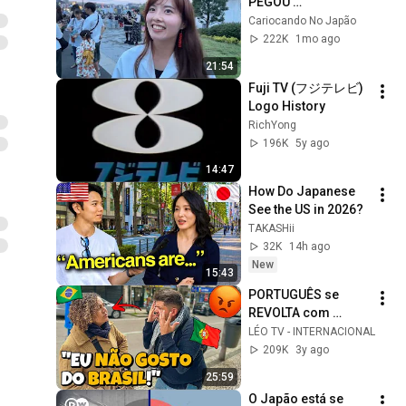
PEGOU 
DESPREVENIDO....
Cariocando No Japão
222K
1mo ago
21:54
Fuji TV (フジテレビ) 
Logo History
RichYong
196K
5y ago
14:47
How Do Japanese 
See the US in 2026?
TAKASHii
32K
14h ago
New
15:43
PORTUGUÊS se 
REVOLTA com 
BRASILEIROS que 
LÉO TV - INTERNACIONAL
FALAM MAL do 
209K
3y ago
PRÓPRIO PAÍS! 😱
25:59
O Japão está se 