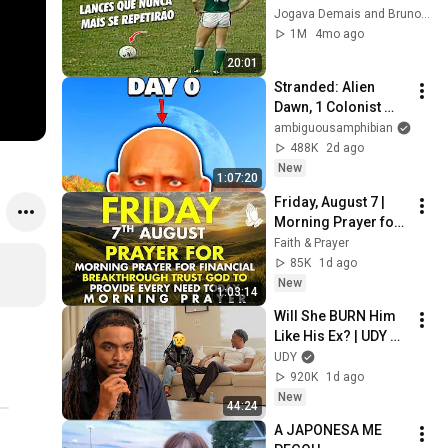
QUE JAMAIS SERÃO 
Jogava Demais and BrunoA10 Fut
VISTOS
1M
4mo ago
20:01
Stranded: Alien 
Dawn, 1 Colonist 
Start...
ambiguousamphibian
488K
2d ago
New
1:07:20
Friday, August 7 | 
Morning Prayer for 
Financial 
Faith & Prayer
Breakthrough | Trust 
85K
1d ago
God to Provide 
New
1:03:14
Every Need Today
Will She BURN Him 
Like His Ex? | UDY 
Loyalty Test
UDY
920K
1d ago
New
44:24
A JAPONESA ME 