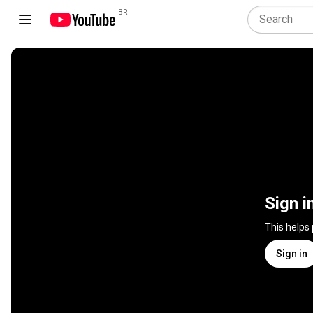
BR
Sign i
This helps
Sign in