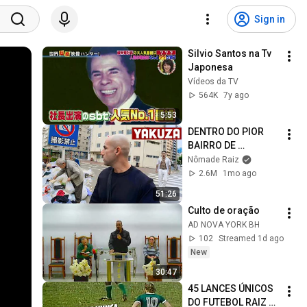
Sign in
Silvio Santos na Tv 
Japonesa
Vídeos da TV
564K
7y ago
5:53
DENTRO DO PIOR 
BAIRRO DE 
YOKOHAMA NO 
Nômade Raiz
JAPÃO 🇯🇵
2.6M
1mo ago
51:26
Culto de oração
AD NOVA YORK BH
102
Streamed 1d ago
New
30:47
45 LANCES ÚNICOS 
DO FUTEBOL RAIZ 