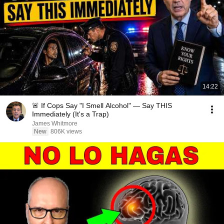
14:22
🚨 If Cops Say "I Smell Alcohol" — Say THIS
Immediately (It's a Trap)
James Whitmore
New
806K views