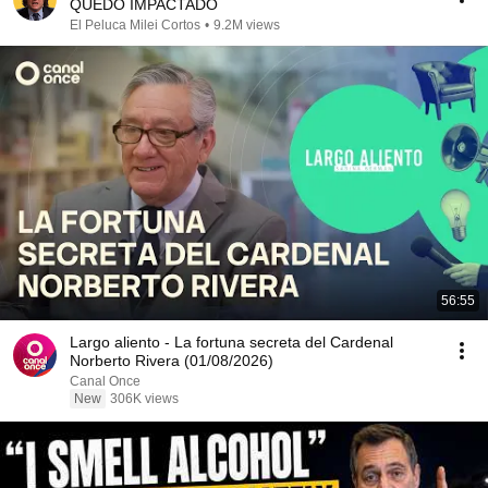
QUEDÓ IMPACTADO
El Peluca Milei Cortos
•
9.2M views
56:55
Largo aliento - La fortuna secreta del Cardenal
Norberto Rivera (01/08/2026)
Canal Once
New
306K views