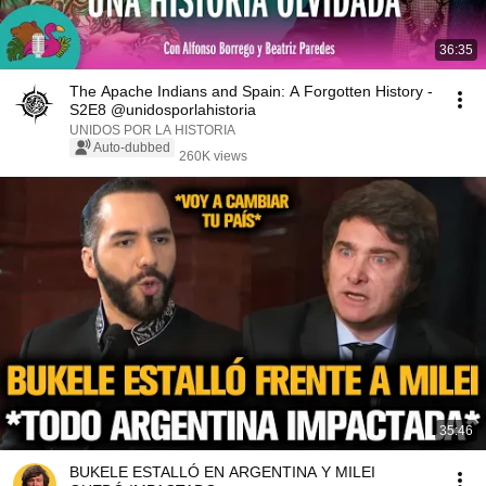
36:35
The Apache Indians and Spain: A Forgotten History -
S2E8 @unidosporlahistoria
UNIDOS POR LA HISTORIA
Auto-dubbed
260K views
35:46
BUKELE ESTALLÓ EN ARGENTINA Y MILEI