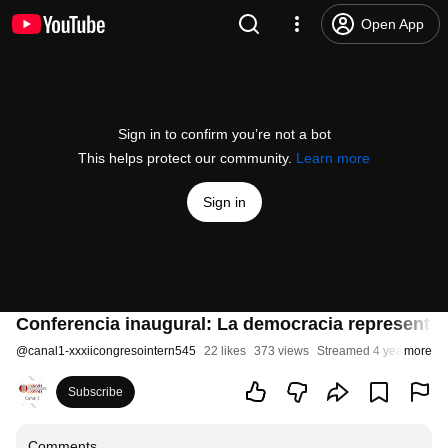
Open App
Sign in to confirm you’re not a bot
This helps protect our community.
Learn more
Sign in
Conferencia inaugural: La democracia representat
@
canal1-xxxiicongresointern545
22 likes
373 views
Streamed 4 years ago
more
Subscribe
Comments