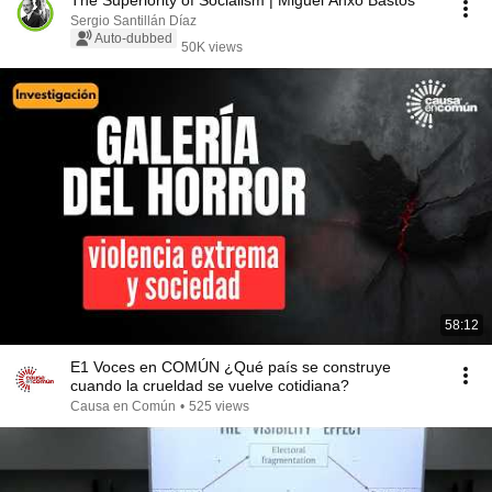
The Superiority of Socialism | Miguel Anxo Bastos
Sergio Santillán Díaz
Auto-dubbed
50K views
58:12
E1 Voces en COMÚN ¿Qué país se construye
cuando la crueldad se vuelve cotidiana?
Causa en Común
•
525 views