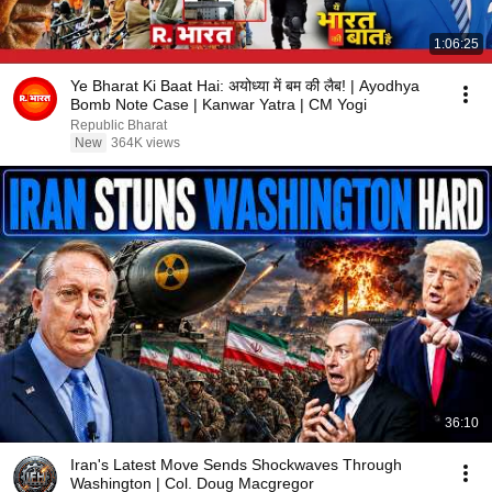
1:06:25
Ye Bharat Ki Baat Hai: अयोध्या में बम की लैब! | Ayodhya
Bomb Note Case | Kanwar Yatra | CM Yogi
Republic Bharat
New
364K views
36:10
Iran's Latest Move Sends Shockwaves Through
Washington | Col. Doug Macgregor