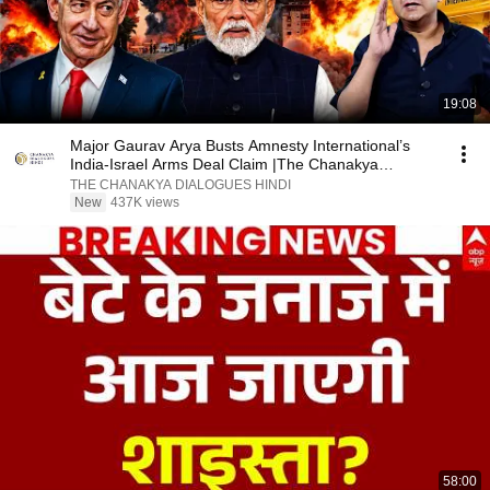
19:08
Major Gaurav Arya Busts Amnesty International’s
India-Israel Arms Deal Claim |The Chanakya
Dialogues
THE CHANAKYA DIALOGUES HINDI
New
437K views
58:00