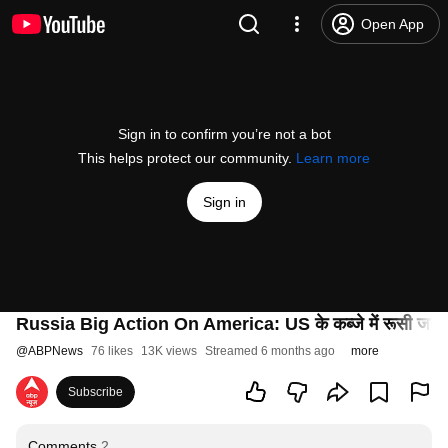
Open App
Sign in to confirm you’re not a bot
This helps protect our community.
Learn more
Sign in
Russia Big Action On America: US के कब्जे में रूसी 
@
ABPNews
76 likes
13K views
Streamed 6 months ago
more
Subscribe
Comments
2