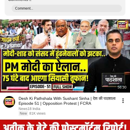
Comment...
56:30
Desh Ki Pathshala With Sushant Sinha | देश की पाठशाला
Episode 51 | Opposition Protest | FCRA
News18 India
New
81K views