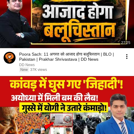
27:25
Poora Sach: 11 अगस्त को आजाद होगा बलूचिस्तान | BLO |
Pakistan | Prakhar Shrivastava | DD News
DD News
New
37K views