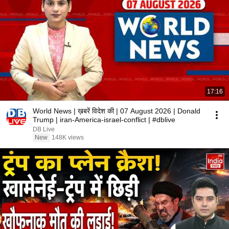
17:16
World News | ख़बरें विदेश की | 07 August 2026 | Donald
Trump | iran-America-israel-conflict | #dblive
DB Live
New
148K views