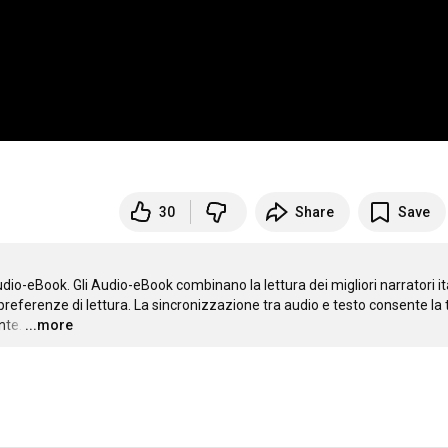
30
Share
Save
io-eBook. Gli Audio-eBook combinano la lettura dei migliori narratori ita
 a preferenze di lettura. La sincronizzazione tra audio e testo consente la t
nte.
…
...more