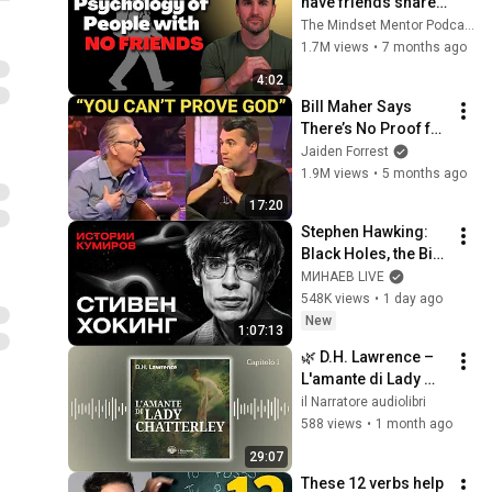
have friends share 
these five 
The Mindset Mentor Podcast
personality traits
1.7M views
•
7 months ago
4:02
Bill Maher Says 
There’s No Proof for 
God... Then THIS 
Jaiden Forrest
Happens
1.9M views
•
5 months ago
17:20
Stephen Hawking: 
Black Holes, the Big 
Bang, and the End of 
МИНАЕВ LIVE
the Universe / Idol 
548K views
•
1 day ago
Stories / MINAEV
New
1:07:13
🌿 D.H. Lawrence – 
L'amante di Lady 
Chatterley | Cap. 1 
il Narratore audiolibri
(Audiolibro con 
588 views
•
1 month ago
Sottotitoli)
29:07
These 12 verbs help 