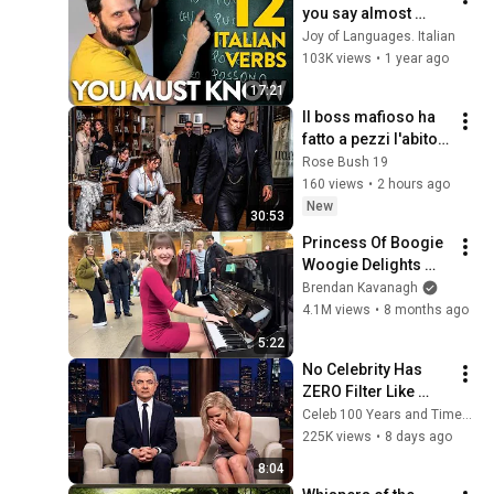
you say almost 
anything in Italian
Joy of Languages. Italian
103K views
•
1 year ago
17:21
Il boss mafioso ha 
fatto a pezzi l'abito 
della sarta curvy: tre 
Rose Bush 19
giorni dopo, l'ha 
160 views
•
2 hours ago
supplicata di spos
New
30:53
Princess Of Boogie 
Woogie Delights 
Everyone
Brendan Kavanagh
4.1M views
•
8 months ago
5:22
No Celebrity Has 
ZERO Filter Like 
Rowan Atkinson - 
Celeb 100 Years and TimeStory Line
and It’s HILARIOUS! 
225K views
•
8 days ago
Then and Legend 
8:04
2026