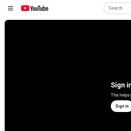
Sign i
This helps
Sign in