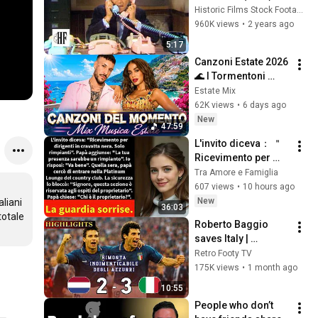
Historic Films Stock Footage Archive
960K views
•
2 years ago
5:17
Canzoni Estate 2026 
🌊 I Tormentoni 
Italiani Più Ascoltati 
Estate Mix
☀️ Annalisa, ALFA, 
62K views
•
6 days ago
Irama, Tananai...
New
47:59
L'invito diceva： ＂
Ricevimento per 
dirigenti in cravatta 
Tra Amore e Famiglia
nera  Solo rimpianti
607 views
•
10 hours ago
＂  Papà aggiunse：
New
liani 
36:03
otale 
Roberto Baggio 
saves Italy | 
Amazing comeback 
Retro Footy TV
against the 
175K views
•
1 month ago
Netherlands
10:55
People who don’t 