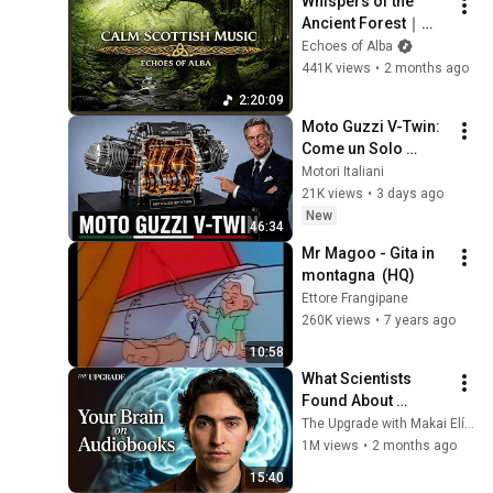
Whispers of the 
Ancient Forest｜
Mystical Celtic 
Echoes of Alba
Music for Deep 
441K views
•
2 months ago
Reverie
2:20:09
Moto Guzzi V-Twin: 
Come un Solo 
Motore Ha Creato 
Motori Italiani
una Leggenda 
21K views
•
3 days ago
Italiana
New
46:34
Mr Magoo - Gita in 
montagna  (HQ)
Ettore Frangipane
260K views
•
7 years ago
10:58
What Scientists 
Found About 
Audiobooks
The Upgrade with Makai Elías Calles
1M views
•
2 months ago
15:40