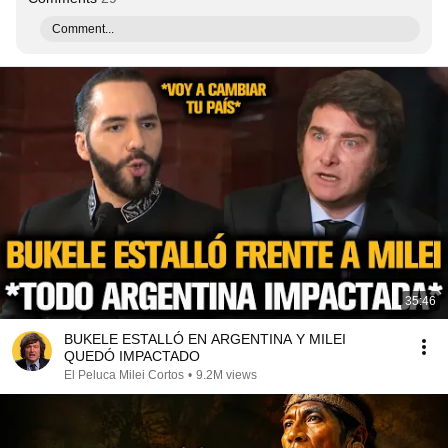
Comment...
35:46
BUKELE ESTALLÓ EN ARGENTINA Y MILEI
QUEDÓ IMPACTADO
El Peluca Milei Cortos
•
9.2M views