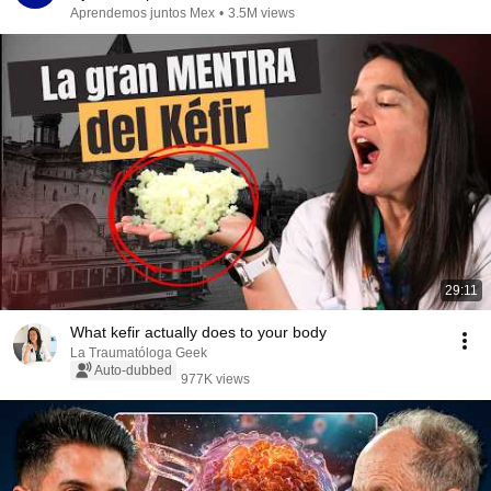
Aprendemos juntos Mex
•
3.5M views
29:11
What kefir actually does to your body
La Traumatóloga Geek
Auto-dubbed
977K views