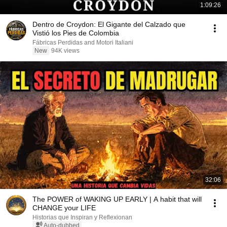
1:09:26
Dentro de Croydon: El Gigante del Calzado que
Vistió los Pies de Colombia
Fábricas Perdidas and Motori Italiani
New
94K views
32:06
The POWER of WAKING UP EARLY | A habit that will
CHANGE your LIFE
Historias que Inspiran y Reflexionan
Auto-dubbed