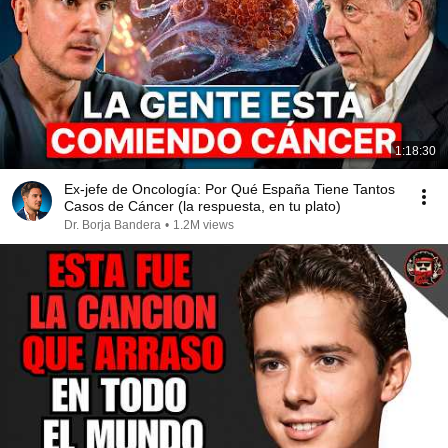
1:18:30
Ex-jefe de Oncología: Por Qué España Tiene Tantos
Casos de Cáncer (la respuesta, en tu plato)
Dr. Borja Bandera
•
1.2M views