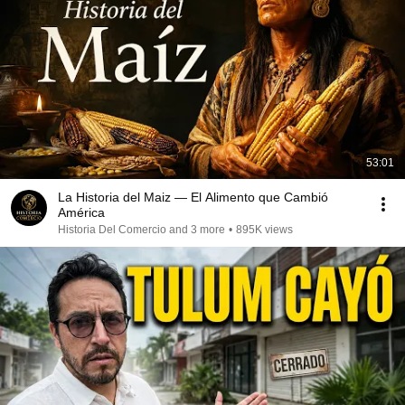
53:01
La Historia del Maiz — El Alimento que Cambió
América
Historia Del Comercio and 3 more
•
895K views