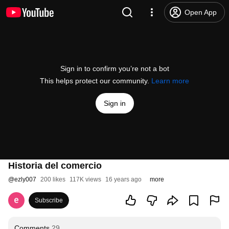
Open App
Sign in to confirm you’re not a bot
This helps protect our community.
Learn more
Sign in
Historia del comercio
@
ezly007
200 likes
117K views
16 years ago
more
Subscribe
Comments
29