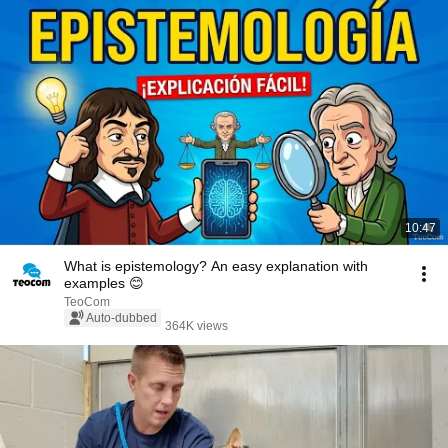
10:47
What is epistemology? An easy explanation with
examples 😊
TeoCom
Auto-dubbed
364K views