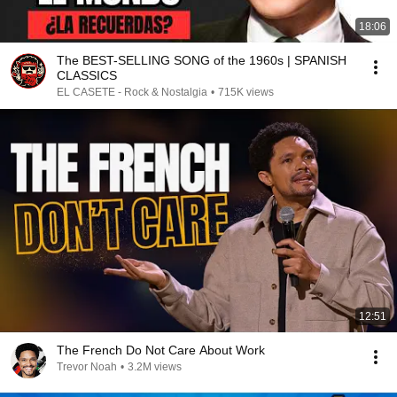
18:06
The BEST-SELLING SONG of the 1960s | SPANISH
CLASSICS
EL CASETE - Rock & Nostalgia
•
715K views
12:51
The French Do Not Care About Work
Trevor Noah
•
3.2M views