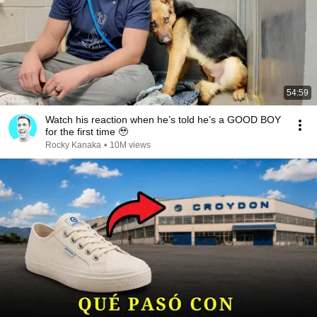
54:59
Watch his reaction when he’s told he’s a GOOD BOY
for the first time 🥹
Rocky Kanaka
•
10M views