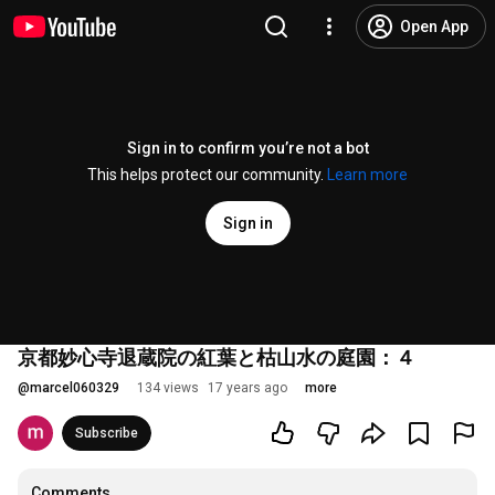
Open App
Sign in to confirm you’re not a bot
This helps protect our community.
Learn more
Sign in
京都妙心寺退蔵院の紅葉と枯山水の庭園：４
@
marcel060329
134 views
17 years ago
more
Subscribe
Comments