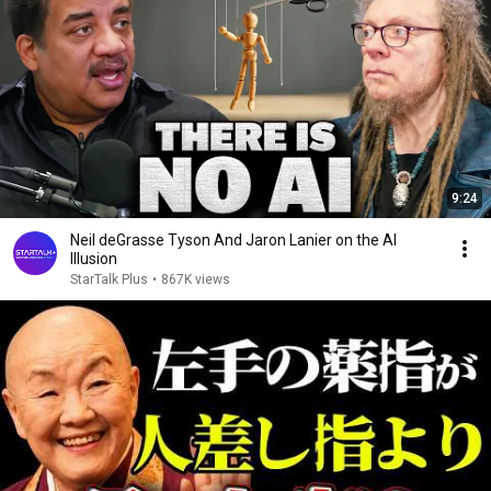
9:24
Neil deGrasse Tyson And Jaron Lanier on the AI
Illusion
StarTalk Plus
•
867K views