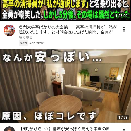
1:53:00
名門大学卒ばかりの大企業――高卒の清掃員が「私が
通訳いたします」と財閥会長に告げた瞬間、全員が嘲
笑した。しかし5分後、その場は静まり返った。#動
語り茶屋
エピソード#老後の物語 #家族の物語
New
47K views
17:58
【9割が勘違い!?】部屋が安っぽく見える本当の原