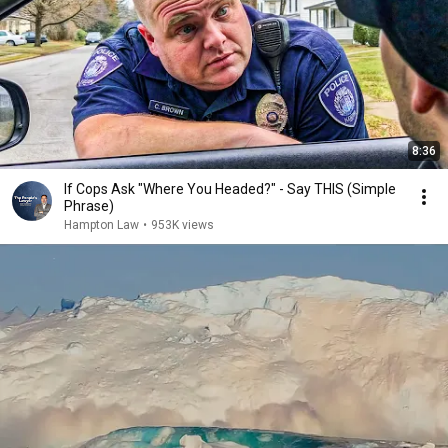
8:36
If Cops Ask "Where You Headed?" - Say THIS (Simple
Phrase)
Hampton Law
•
953K views