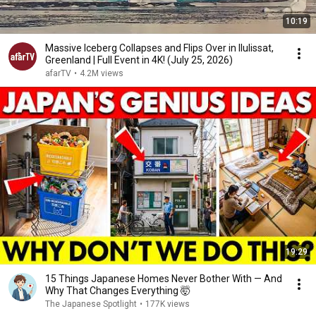
10:19
Massive Iceberg Collapses and Flips Over in Ilulissat,
Greenland | Full Event in 4K! (July 25, 2026)
afarTV
•
4.2M views
19:29
15 Things Japanese Homes Never Bother With — And
Why That Changes Everything 🤯
The Japanese Spotlight
•
177K views