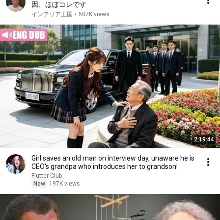
因、ほぼコレです
インテリア王国
•
507K views
2:19:44
Girl saves an old man on interview day, unaware he is
CEO's grandpa who introduces her to grandson!
Flutter Club
New
197K views