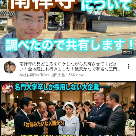
25:22
南禅寺の見どころをロケしながら共有させてくださ
い！金地院にも行きました！絶景かなで有名な三門。
美しい庭園，以心崇伝の根拠地となった金地院なども
神社仏閣YouTuber 山田大雅
•
56K views
付近にあり，見どころ満載の良いお寺です！