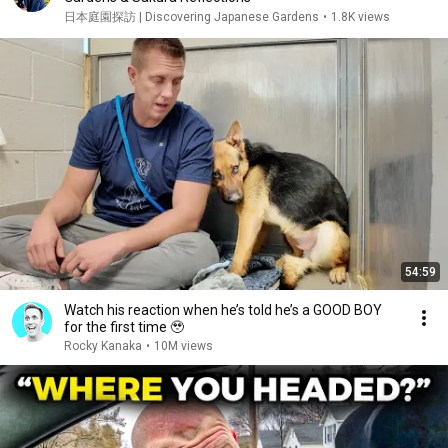
日本庭園探訪 | Discovering Japanese Gardens
•
1.8K views
54:59
Watch his reaction when he’s told he’s a GOOD BOY
for the first time 🥹
Rocky Kanaka
•
10M views