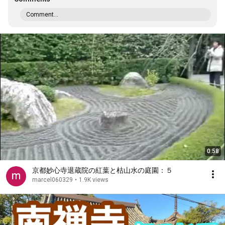
Comment...
0:58
京都妙心寺退蔵院の紅葉と枯山水の庭園：５
marcel060329
•
1.9K views