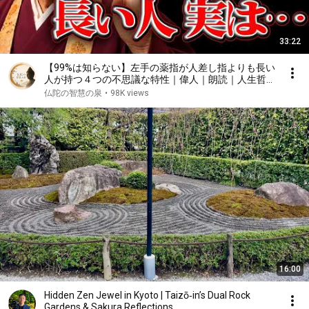
33:22
【99%は知らない】左手の薬指が人差し指よりも長い
人が持つ４つの不思議な特性｜偉人｜朗読｜人生哲学
｜人間関係｜瀬戸内寂聴
仏陀の智慧の泉
•
98K views
16:00
Hidden Zen Jewel in Kyoto | Taizō‑in’s Dual Rock
Gardens & Sakura Reflections